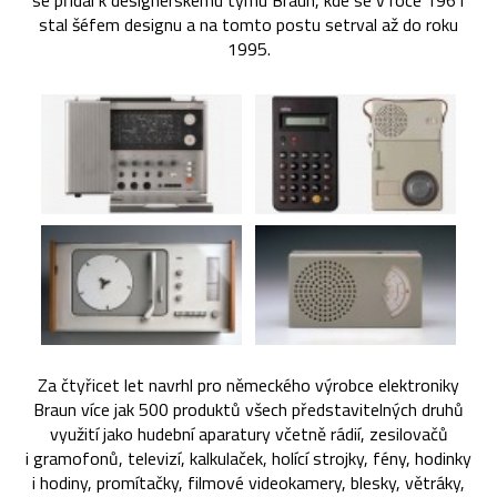
se přidal k designerskému týmu Braun, kde se v roce 1961
stal šéfem designu a na tomto postu setrval až do roku
1995.
Za čtyřicet let navrhl pro německého výrobce elektroniky
Braun více jak 500 produktů všech představitelných druhů
využití jako hudební aparatury včetně rádií, zesilovačů
i gramofonů, televizí, kalkulaček, holící strojky, fény, hodinky
i hodiny, promítačky, filmové videokamery, blesky, větráky,