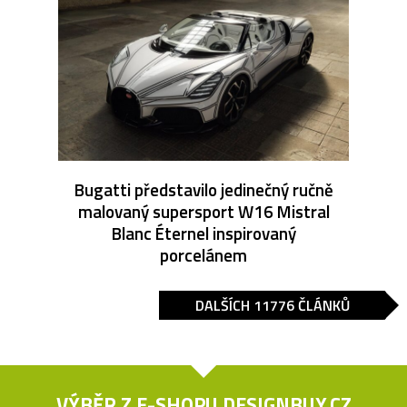
Bugatti představilo jedinečný ručně
malovaný supersport W16 Mistral
Blanc Éternel inspirovaný
porcelánem
DALŠÍCH 11776 ČLÁNKŮ
VÝBĚR Z E-SHOPU
DESIGNBUY.CZ