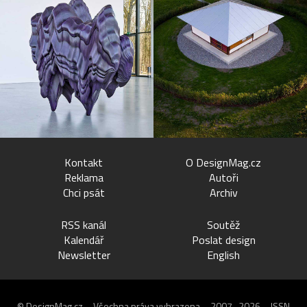
Kontakt
O DesignMag.cz
Reklama
Autoři
Chci psát
Archiv
RSS kanál
Soutěž
Kalendář
Poslat design
Newsletter
English
© DesignMag.cz – Všechna práva vyhrazena – 2007–2026 – ISSN