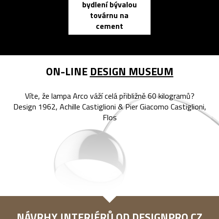
bydlení bývalou
elektronic
továrnu na
zápisník
cement
reMarkable
ON-LINE
DESIGN MUSEUM
Víte, že lampa Arco váží celá přibližně 60 kilogramů?
Design 1962, Achille Castiglioni & Pier Giacomo Castiglioni,
Flos
NÁVRHY INTERIÉRŮ OD
DESIGNPRO.CZ