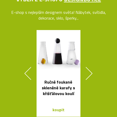
E-shop s nejlepším designem světa! Nábytek, svítidla,
dekorace, sklo, šperky...
Ručně foukané
České
skleněné karafy s
minimalisti
křišťálovou koulí
skleněné vázy
koupit
koupit