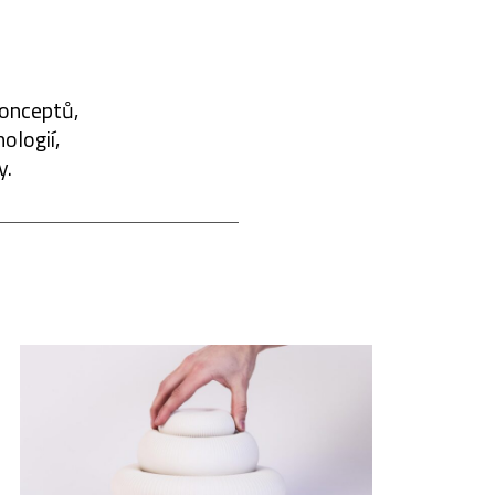
konceptů,
ologií,
y.