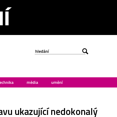
echnika
média
umění
tavu ukazující nedokonalý