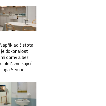
Například čistota
h je dokonalost
nými domy a bez
 pleť, vynikající
a Inga Sempé.