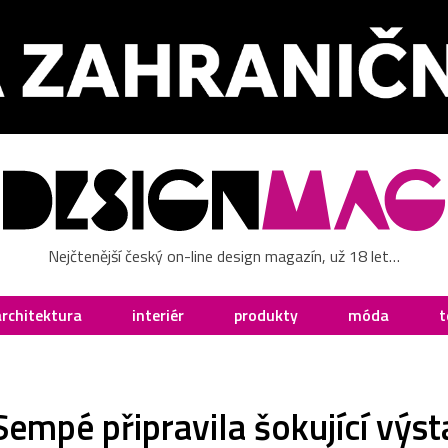
Nejčtenější český on-line design magazín, už 18 let…
architektura
interiér
produkty
móda
t
empé připravila šokující výs