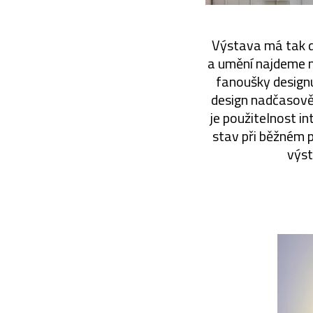
Výstava má tak dv
a umění najdeme n
fanoušky designu
design nadčasově 
je použitelnost i
stav při běžném 
výst