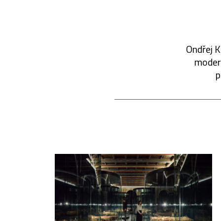
Ondřej K
modern
p