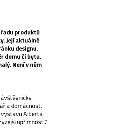
 řadu produktů
y. Její aktuálně
ránku designu.
ér domu či bytu,
nalý. Není v něm
návštěvnicky
lář a domácnost,
 výstavu Alberta
yzejší upřímnosti,“