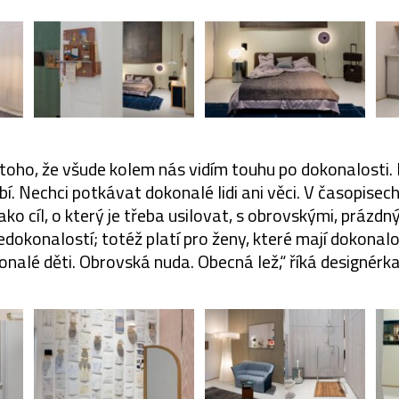
toho, že všude kolem nás vidím touhu po dokonalosti. 
. Nechci potkávat dokonalé lidi ani věci. V časopisec
ko cíl, o který je třeba usilovat, s obrovskými, prázd
okonalostí; totéž platí pro ženy, které mají dokonalou
onalé děti. Obrovská nuda. Obecná lež,“ říká designérk