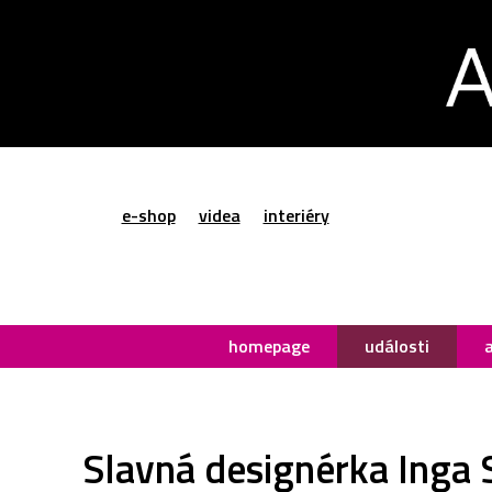
e-shop
videa
interiéry
homepage
události
Slavná designérka Inga S