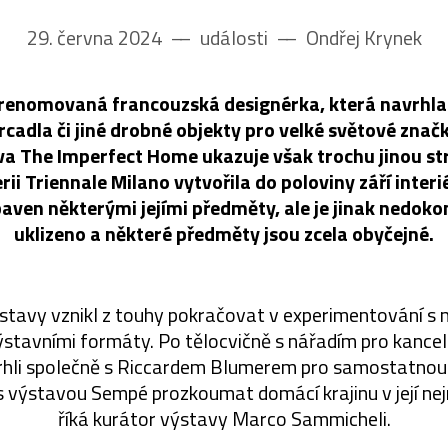
29. června 2024
––
události
––
Ondřej Krynek
 renomovaná francouzská designérka, která navrhla
rcadla či jiné drobné objekty pro velké světové značk
a The Imperfect Home ukazuje však trochu jinou st
rii Triennale Milano vytvořila do poloviny září interi
ybaven některými jejími předměty, ale je jinak nedoko
uklizeno a některé předměty jsou zcela obyčejné.
stavy vznikl z touhy pokračovat v experimentování s 
výstavními formáty. Po tělocvičně s nářadím pro kance
rhli společně s Riccardem Blumerem pro samostatnou
s výstavou Sempé prozkoumat domácí krajinu v její nejr
říká kurátor výstavy Marco Sammicheli.