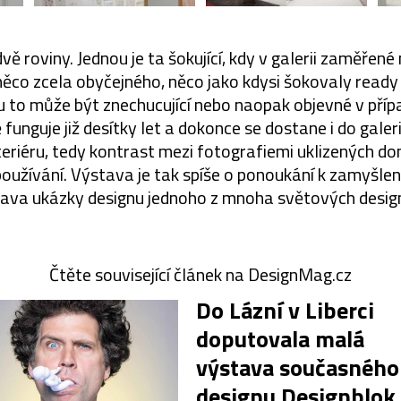
ě roviny. Jednou je ta šokující, kdy v galerii zaměřené 
ěco zcela obyčejného, něco jako kdysi šokovaly ready
 to může být znechucující nebo naopak objevné v příp
funguje již desítky let a dokonce se dostane i do galer
nteriéru, tedy kontrast mezi fotografiemi uklizených do
používání. Výstava je tak spíše o ponoukání k zamyšle
ava ukázky designu jednoho z mnoha světových desig
Čtěte související článek na DesignMag.cz
Do Lázní v Liberci
doputovala malá
výstava současného
designu Designblok