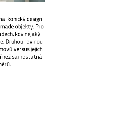
na ikonický design
 made objekty. Pro
adech, kdy nějaký
ie. Druhou rovinou
movů versus jejich
ní než samostatná
nérů.