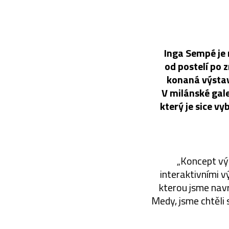
Inga Sempé je
od postelí po z
konaná výstav
V milánské gale
který je sice v
„Koncept vý
interaktivními 
kterou jsme nav
Medy, jsme chtěli 