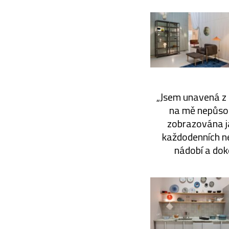
„Jsem unavená z 
na mě nepůsobí
zobrazována ja
každodenních ned
nádobí a dok