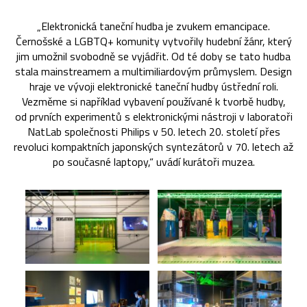
„Elektronická taneční hudba je zvukem emancipace.
Černošské a LGBTQ+ komunity vytvořily hudební žánr, který
jim umožnil svobodně se vyjádřit. Od té doby se tato hudba
stala mainstreamem a multimiliardovým průmyslem. Design
hraje ve vývoji elektronické taneční hudby ústřední roli.
Vezměme si například vybavení používané k tvorbě hudby,
od prvních experimentů s elektronickými nástroji v laboratoři
NatLab společnosti Philips v 50. letech 20. století přes
revoluci kompaktních japonských syntezátorů v 70. letech až
po současné laptopy,“ uvádí kurátoři muzea.