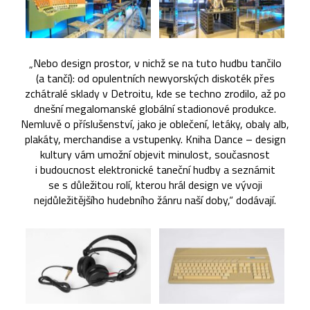
„Nebo design prostor, v nichž se na tuto hudbu tančilo
(a tančí): od opulentních newyorských diskoték přes
zchátralé sklady v Detroitu, kde se techno zrodilo, až po
dnešní megalomanské globální stadionové produkce.
Nemluvě o příslušenství, jako je oblečení, letáky, obaly alb,
plakáty, merchandise a vstupenky. Kniha Dance – design
kultury vám umožní objevit minulost, současnost
i budoucnost elektronické taneční hudby a seznámit
se s důležitou rolí, kterou hrál design ve vývoji
nejdůležitějšího hudebního žánru naší doby,“ dodávají.