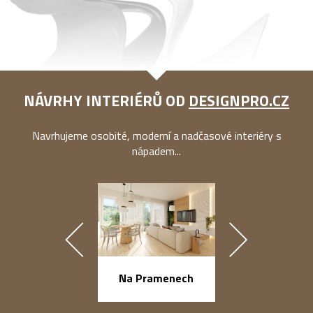
NÁVRHY INTERIÉRŮ OD
DESIGNPRO.CZ
Navrhujeme osobité, moderní a nadčasové interiéry s
nápadem...
náměstí Na Ba
Na Pramenech