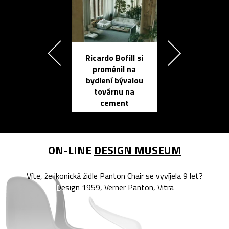
Ricardo Bofill si
Přichází ten
proměnil na
propracovan
bydlení bývalou
elektronic
továrnu na
zápisník
cement
reMarkable
ON-LINE
DESIGN MUSEUM
Víte, že ikonická židle Panton Chair se vyvíjela 9 let?
Design 1959, Verner Panton, Vitra