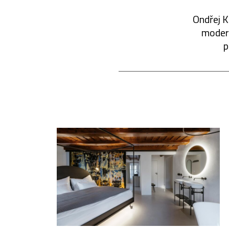
Ondřej K
modern
p