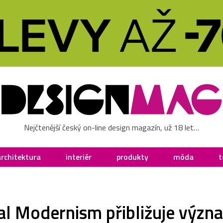
Nejčtenější český on-line design magazín, už 18 let…
architektura
interiér
produkty
móda
t
al Modernism přibližuje význa