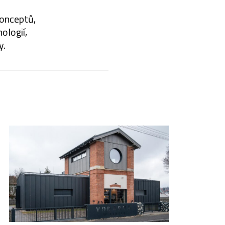
konceptů,
ologií,
y.