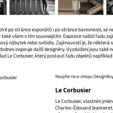
tré po stránce exponátů i po stránce barevnosti, se ne
e také všem s tím souvisejícím. Expozice nabízí řadu 
vý nábytek nebo svítidla. Zajímavostí je, že některá s
odnes inspiruje další designéry. Vyzdviženi jsou také n
lad Le Corbusier, který postavil řadu objektů například v
Koupíte na e-shopu DesignBuy
Le Corbusier
Le Corbusier, vlastním jmé
Charles-Édouard Jeanneret,