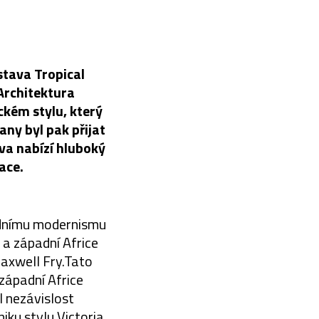
stava Tropical
Architektura
ckém stylu, který
hany byl pak přijat
va nabízí hluboký
ace.
odnímu modernismu
i a západní Africe
 Maxwell Fry.Tato
západní Africe
l nezávislost
iku stylu Victoria