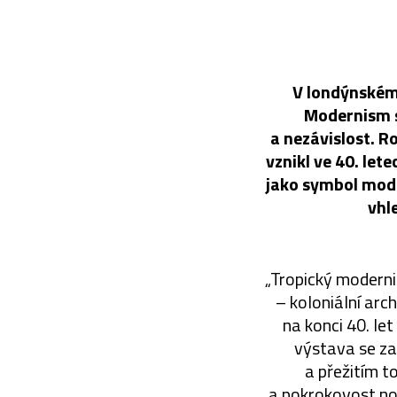
V londýnském 
Modernism s
a nezávislost. R
vznikl ve 40. lete
jako symbol mode
vhl
„Tropický modern
– koloniální arch
na konci 40. let
výstava se za
a přežitím t
a pokrokovost nov