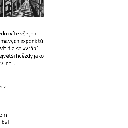
dozvíte vše jen
zajímavých exponátů
vítidla se vyrábí
ejvětší hvězdy jako
 Indii.
.cz
nem
 byl