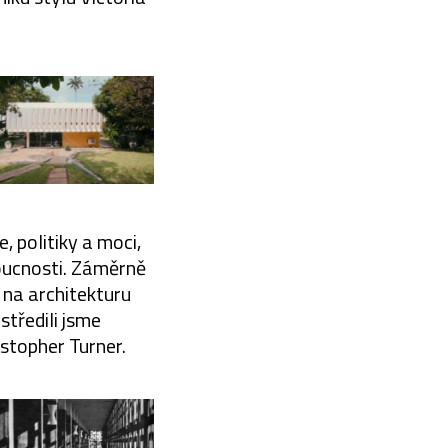
 politiky a moci,
doucnosti. Záměrně
 na architekturu
středili jsme
istopher Turner.