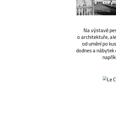
Na výstavě pes
o architektuře, al
od umění po kuso
dodnes a nábytek d
napřík