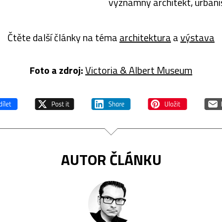
významný architekt, urbani
designér a výtvarník. Je
považován za výraznou
Čtěte další články na téma
architektura
a
výstava
osobnost, která změnila tv
moderní architektury. Za s
Foto a z
droj:
Victoria & Albert Museum
AUTOR ČLÁNKU