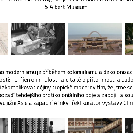
& Albert Museum.
ho modernismu je příběhem kolonialismu a dekolonizace,
osti; není jen o minulosti, ale také o přítomnosti a bu
i zkomplikovat dějiny tropické moderny tím, že jsme se
pozadí tehdejšího protikoloniálního boje a zapojili a sou
vu jižní Asie a západní Afriky,“ řekl kurátor výstavy Chr