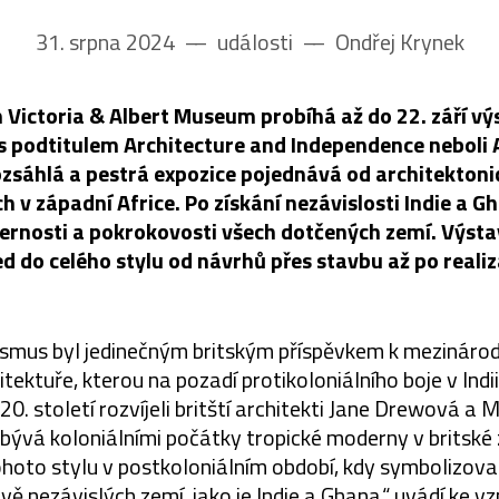
31. srpna 2024
––
události
––
Ondřej Krynek
Victoria & Albert Museum probíhá až do 22. září vý
 podtitulem Architecture and Independence neboli 
ozsáhlá a pestrá expozice pojednává od architektoni
ch v západní Africe. Po získání nezávislosti Indie a G
rnosti a pokrokovosti všech dotčených zemí. Výsta
ed do celého stylu od návrhů přes stavbu až po realiz
ismus byl jedinečným britským příspěvkem k mezinár
itektuře, kterou na pozadí protikoloniálního boje v Indi
 20. století rozvíjeli britští architekti Jane Drewová a
bývá koloniálními počátky tropické moderny v britské 
ohoto stylu v postkoloniálním období, kdy symbolizova
ě nezávislých zemí, jako je Indie a Ghana,“ uvádí ke vzn