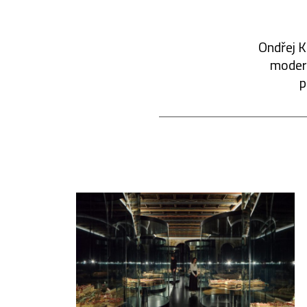
Ondřej K
modern
p