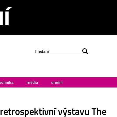
echnika
média
umění
retrospektivní výstavu The