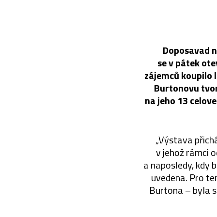
Doposavad ne
se v pátek ote
zájemců koupilo l
Burtonovu tvor
na jeho 13 celove
„Výstava přich
v jehož rámci o
a naposledy, kdy b
uvedena. Pro t
Burtona – byla s