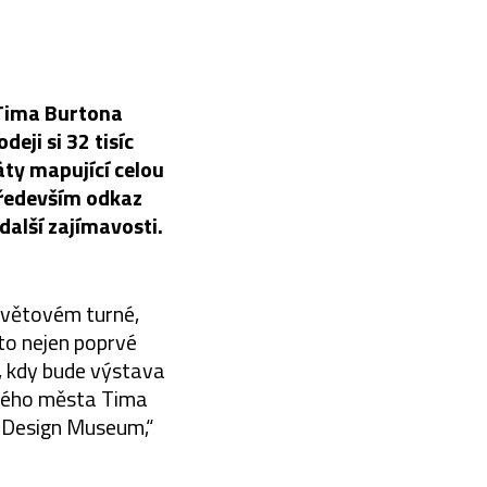
 Tima Burtona
eji si 32 tisíc
áty mapující celou
především odkaz
další zajímavosti.
světovém turné,
 to nejen poprvé
y, kdy bude výstava
kého města Tima
o Design Museum,“