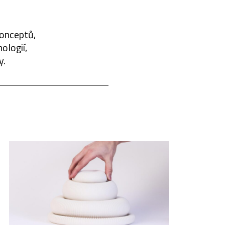
konceptů,
ologií,
y.