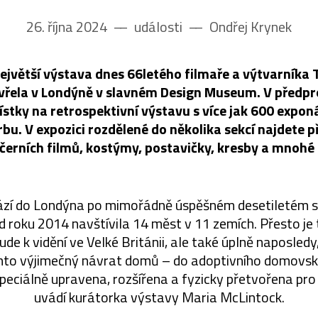
26. října 2024
––
události
––
Ondřej Krynek
jvětší výstava dnes 66letého filmaře a výtvarníka
vřela v Londýně v slavném Design Museum. V předprod
ístky na retrospektivní výstavu s více jak 600 expon
bu. V expozici rozdělené do několika sekcí najdete 
černích filmů, kostýmy, postavičky, kresby a mnohé 
ází do Londýna po mimořádně úspěšném desetiletém 
d roku 2014 navštívila 14 měst v 11 zemích. Přesto je
ude k vidění ve Velké Británii, ale také úplně naposled
ento výjimečný návrat domů – do adoptivního domovs
peciálně upravena, rozšířena a fyzicky přetvořena pr
uvádí kurátorka výstavy Maria McLintock.