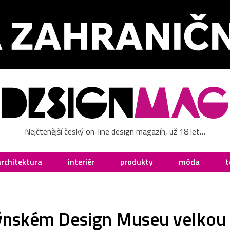
Nejčtenější český on-line design magazín, už 18 let…
architektura
interiér
produkty
móda
t
ýnském Design Museu velkou 