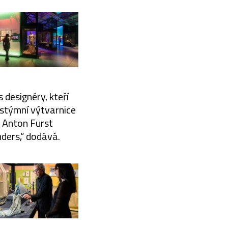
designéry, kteří
ostýmní výtvarnice
r Anton Furst
ders,“ dodává.