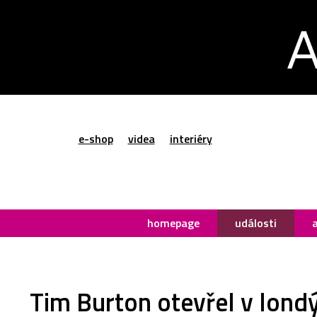
e-shop
videa
interiéry
homepage
události
Tim Burton otevřel v lond