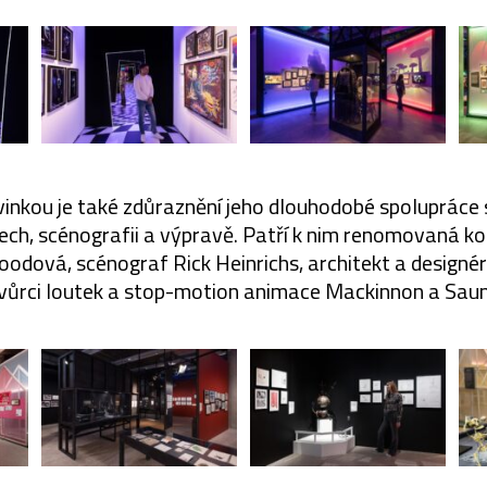
nkou je také zdůraznění jeho dlouhodobé spolupráce s 
ech, scénografii a výpravě. Patří k nim renomovaná k
odová, scénograf Rick Heinrichs, architekt a designé
vůrci loutek a stop-motion animace Mackinnon a Saun