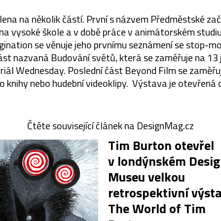
lena na několik částí. První s názvem Předměstské za
 na vysoké škole a v době práce v animátorském studiu 
gination se věnuje jeho prvnímu seznámení se stop-mo
 část nazvaná Budování světů, která se zaměřuje na 13 
eriál Wednesday. Poslední část Beyond Film se zaměř
ko knihy nebo hudební videoklipy. Výstava je otevřená 
Čtěte související článek na DesignMag.cz
Tim Burton otevřel
v londýnském Desi
Museu velkou
retrospektivní výst
The World of Tim