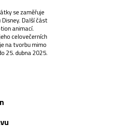
čátky se zaměřuje
Disney. Další část
tion animací.
jeho celovečerních
uje na tvorbu mimo
do 25. dubna 2025.
gn
avu