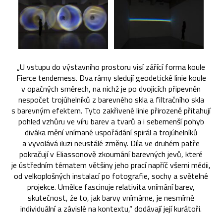
„U vstupu do výstavního prostoru visí zářící forma koule
Fierce tenderness. Dva rámy sledují geodetické linie koule
v opačných směrech, na nichž je po dvojicích připevněn
nespočet trojúhelníků z barevného skla a filtračního skla
s barevným efektem. Tyto zakřivené linie přirozeně přitahují
pohled vzhůru ve víru barev a tvarů a i sebemenší pohyb
diváka mění vnímané uspořádání spirál a trojúhelníků
a vyvolává iluzi neustálé změny. Díla ve druhém patře
pokračují v Eliassonově zkoumání barevných jevů, které
je ústředním tématem většiny jeho prací napříč všemi médii,
od velkoplošných instalací po fotografie, sochy a světelné
projekce. Umělce fascinuje relativita vnímání barev,
skutečnost, že to, jak barvy vnímáme, je nesmírně
individuální a závislé na kontextu,“ dodávají její kurátoři.