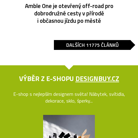
Amble One je otevřený off-road pro
dobrodružné cesty v přírodě
i občasnou jízdu po městě
DALŠÍCH 11775 ČLÁNKŮ
VÝBĚR Z E-SHOPU
DESIGNBUY.CZ
E-shop s nejlepším designem světa! Nábytek, svítidla,
dekorace, sklo, šperky...