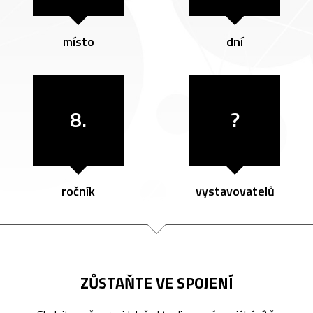
místo
dní
8.
?
ročník
vystavovatelů
ZŮSTAŇTE VE SPOJENÍ