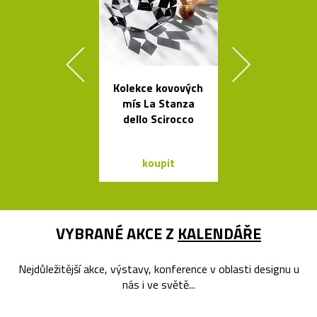
Kolekce kovových
Česká stro
mís La Stanza
svítidla s tv
dello Scirocco
skleněnýc
balónků
koupit
koupit
VYBRANÉ AKCE Z
KALENDÁŘE
Nejdůležitější akce, výstavy, konference v oblasti designu u
nás i ve světě...