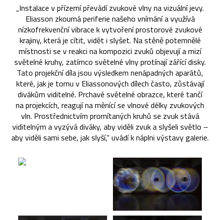
„Instalace v přízemí převádí zvukové vlny na vizuální jevy.
Eliasson zkoumá periferie našeho vnímání a využívá
nízkofrekvenční vibrace k vytvoření prostorové zvukové
krajiny, která je cítit, vidět i slyšet. Na stěně potemnělé
místnosti se v reakci na kompozici zvuků objevují a mizí
světelné kruhy, zatímco světelné vlny protínají zářící disky.
Tato projekční díla jsou výsledkem nenápadných aparátů,
které, jak je tomu v Eliassonových dílech často, zůstávají
divákům viditelné. Prchavé světelné obrazce, které tančí
na projekcích, reagují na měnící se vlnové délky zvukových
vln. Prostřednictvím promítaných kruhů se zvuk stává
viditelným a vyzývá diváky, aby viděli zvuk a slyšeli světlo –
aby viděli sami sebe, jak slyší,“ uvádí k náplni výstavy galerie.