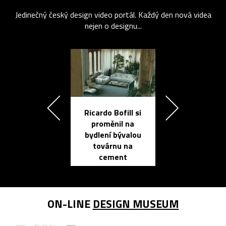
Jedinečný český design video portál. Každý den nová videa
nejen o designu...
Ricardo Bofill si
Přichází ten
proměnil na
propracovan
bydlení bývalou
elektronic
továrnu na
zápisník
cement
reMarkable
ON-LINE
DESIGN MUSEUM