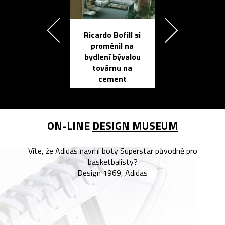
Ricardo Bofill si
Přichází ten
proměnil na
propracovan
bydlení bývalou
elektronic
továrnu na
zápisník
cement
reMarkable
ON-LINE
DESIGN MUSEUM
Víte, že Adidas navrhl boty Superstar původně pro
basketbalisty?
Design 1969, Adidas