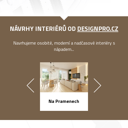
NÁVRHY INTERIÉRŮ OD
DESIGNPRO.CZ
Navrhujeme osobité, moderní a nadčasové interiéry s
nápadem...
náměstí Na Ba
Na Pramenech