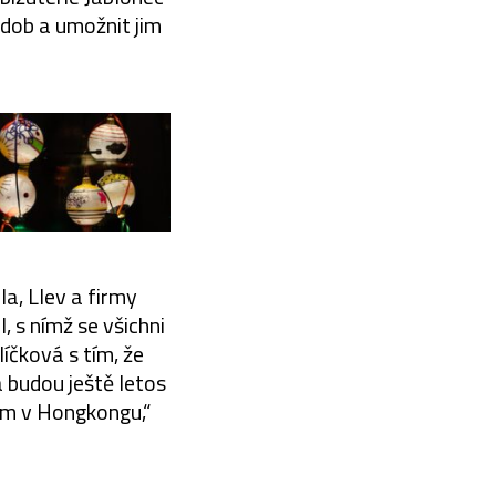
zdob a umožnit jim
la, Llev a firmy
, s nímž se všichni
íčková s tím, že
 budou ještě letos
tem v Hongkongu,“