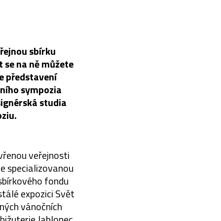
eřejnou sbírku
t se na ně můžete
je představení
dního sympozia
signérská studia
ziu.
vřenou veřejnosti
ve specializovanou
u sbírkového fondu
stálé expozici Svět
ěných vánočních
bižuterie Jablonec