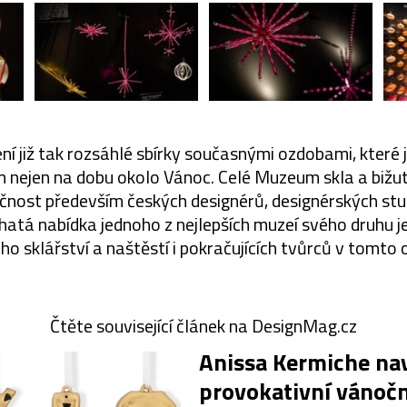
í již tak rozsáhlé sbírky současnými ozdobami, které j
m nejen na dobu okolo Vánoc. Celé Muzeum skla a bižute
čnost především českých designérů, designérských stu
hatá nabídka jednoho z nejlepších muzeí svého druhu j
ho sklářství a naštěstí i pokračujících tvůrců v tomto 
Čtěte související článek na DesignMag.cz
Anissa Kermiche na
provokativní vánočn