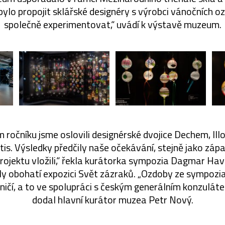
bylo propojit sklářské designéry s výrobci vánočních o
společně experimentovat,“ uvádí k výstavě muzeum.
ročníku jsme oslovili designérské dvojice Dechem, Illo
utis. Výsledky předčily naše očekávání, stejně jako zápal
rojektu vložili,“ řekla kurátorka sympozia Dagmar Havl
ly obohatí expozici Svět zázraků. „Ozdoby ze sympozia
raničí, a to ve spolupráci s českým generálním konzulá
dodal hlavní kurátor muzea Petr Nový.