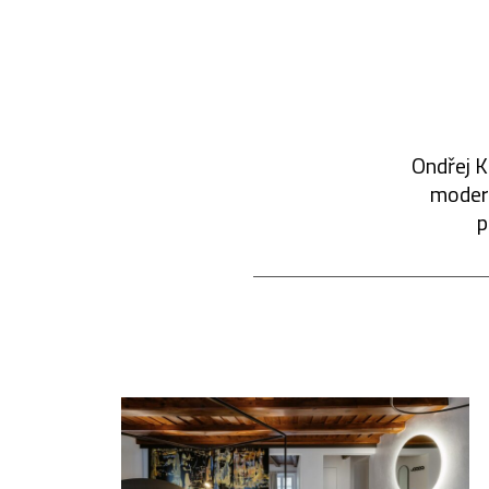
Ondřej K
modern
p