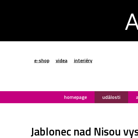
e-shop
videa
interiéry
homepage
události
Jablonec nad Nisou vy