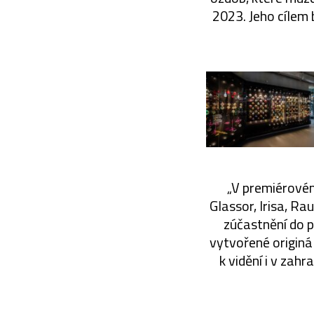
2023. Jeho cílem 
„V premiérovém 
Glassor, Irisa, Ra
zúčastnění do p
vytvořené originá
k vidění i v zah