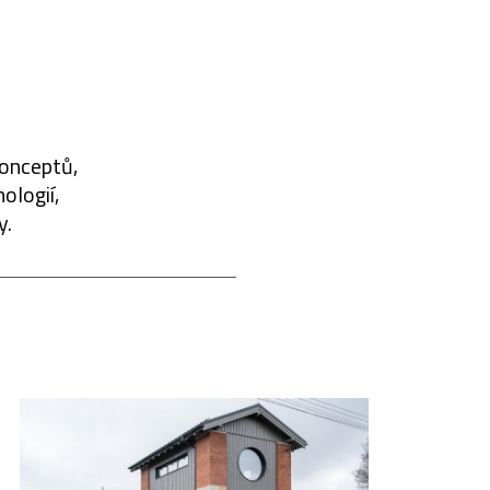
konceptů,
ologií,
y.