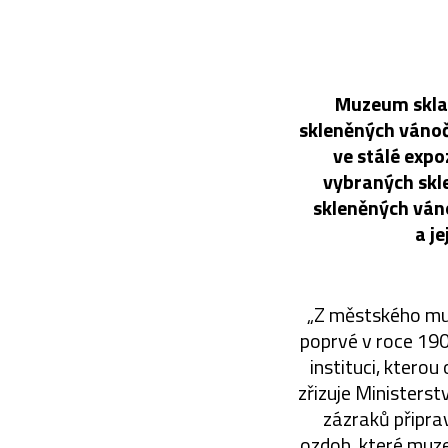
Muzeum skla a
skleněných vánoč
ve stálé expo
vybraných skl
skleněných váno
a j
„Z městského muz
poprvé v roce 190
instituci, kterou
zřizuje Ministerst
zázraků připra
ozdob, které muze