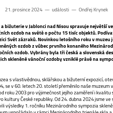
21. prosince 2024
––
události
––
Ondřej Krynek
 bižuterie v Jablonci nad Nisou spravuje největší v
ních ozdob na světě o počtu 15 tisíc objektů. Podíva
zici Svět zázraků. Novinkou letošního roku v muzeu 
eněných ozdob z vůbec prvního konaného Mezináro
čních ozdob. Vybrány byla tři česká a slovenská de
ejich skleněné vánoční ozdoby vzniklé právě na sympo
ea s vlastivědnou, sklářskou a bižuterní expozicí, ote
4, se v 60. letech 20. století přeměnilo naše muzeum 
 od roku 2003 pro výjimečnost jejího zaměření i kvalit
vo kultury České republiky. Od 24. dubna 2024 jsme ve 
vili výsledky 1. ročníku Mezinárodního sympozia sklen
um uspořádalo v rámci Mezinárodního trienále skla a 