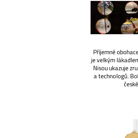
Příjemné obohacen
je velkým lákadle
Nisou ukazuje zru
a technologů. Bo
české