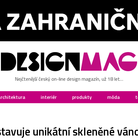
Nejčtenější český on-line design magazín, už 18 let…
architektura
interiér
produkty
móda
t
stavuje unikátní skleněné ván