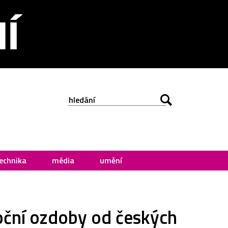
echnika
média
umění
oční ozdoby od českých