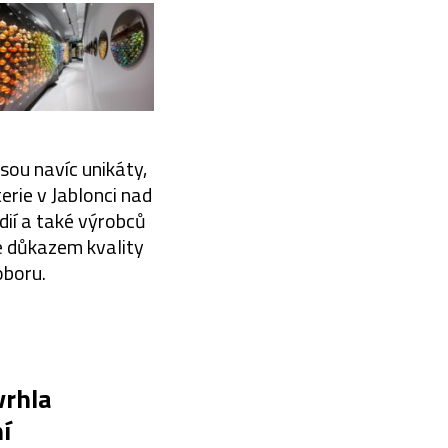
sou navíc unikáty,
rie v Jablonci nad
dií a také výrobců
e důkazem kvality
oboru.
vrhla
í