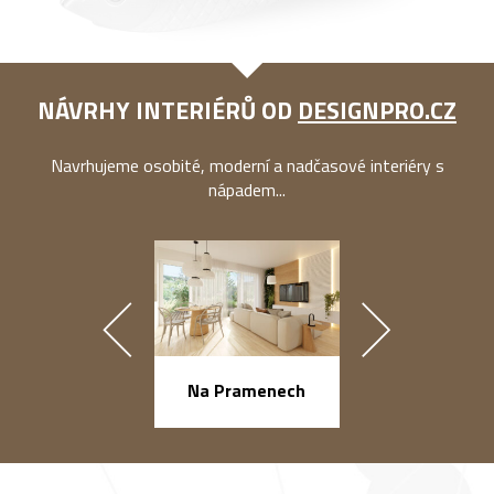
NÁVRHY INTERIÉRŮ OD
DESIGNPRO.CZ
Navrhujeme osobité, moderní a nadčasové interiéry s
nápadem...
náměstí Na Ba
Na Pramenech