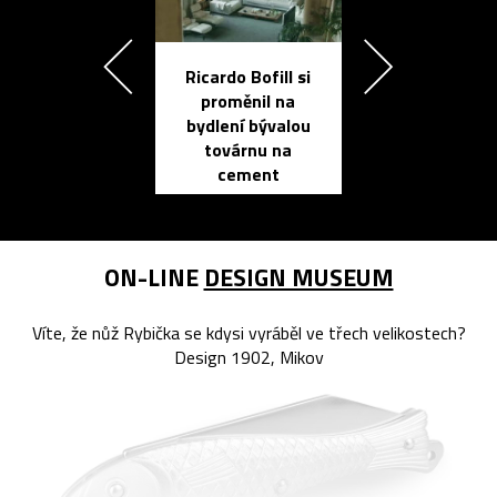
Ricardo Bofill si
Přichází ten
proměnil na
propracovan
bydlení bývalou
elektronic
továrnu na
zápisník
cement
reMarkable
ON-LINE
DESIGN MUSEUM
Víte, že nůž Rybička se kdysi vyráběl ve třech velikostech?
Design 1902, Mikov