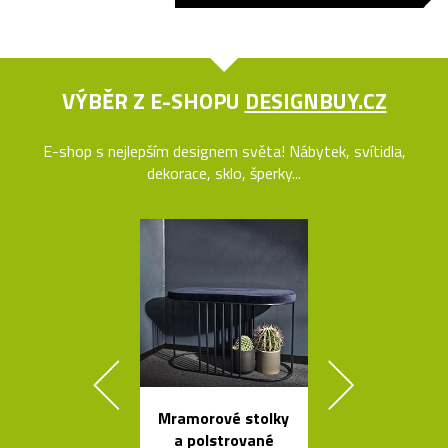
VÝBĚR Z E-SHOPU
DESIGNBUY.CZ
E-shop s nejlepším designem světa! Nábytek, svítidla,
dekorace, sklo, šperky...
Mramorové stolky
Závěsná svít
a polstrované
Grape inspir