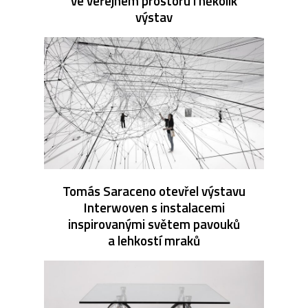
ve veřejném prostoru i několik
výstav
Tomás Saraceno otevřel výstavu
Interwoven s instalacemi
inspirovanými světem pavouků
a lehkostí mraků