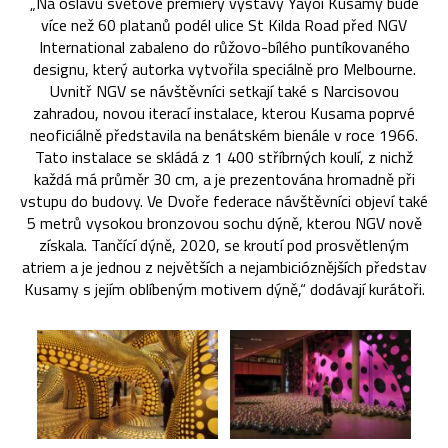
„Na oslavu světové premiéry výstavy Yayoi Kusamy bude
více než 60 platanů podél ulice St Kilda Road před NGV
International zabaleno do růžovo-bílého puntíkovaného
designu, který autorka vytvořila speciálně pro Melbourne.
Uvnitř NGV se návštěvníci setkají také s Narcisovou
zahradou, novou iterací instalace, kterou Kusama poprvé
neoficiálně představila na benátském bienále v roce 1966.
Tato instalace se skládá z 1 400 stříbrných koulí, z nichž
každá má průměr 30 cm, a je prezentována hromadně při
vstupu do budovy. Ve Dvoře federace návštěvníci objeví také
5 metrů vysokou bronzovou sochu dýně, kterou NGV nově
získala. Tančící dýně, 2020, se kroutí pod prosvětleným
atriem a je jednou z největších a nejambicióznějších představ
Kusamy s jejím oblíbeným motivem dýně,“ dodávají kurátoři.