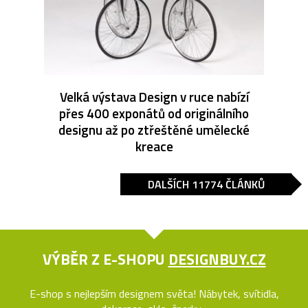
Velká výstava Design v ruce nabízí
přes 400 exponátů od originálního
designu až po ztřeštěné umělecké
kreace
DALŠÍCH 11774 ČLÁNKŮ
VÝBĚR Z E-SHOPU
DESIGNBUY.CZ
E-shop s nejlepším designem světa! Nábytek, svítidla,