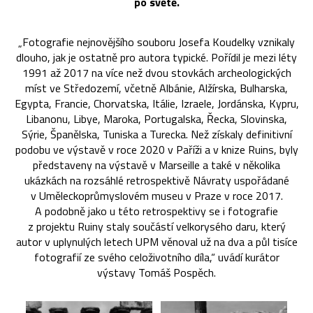
po světě.
„Fotografie nejnovějšího souboru Josefa Koudelky vznikaly
dlouho, jak je ostatně pro autora typické. Pořídil je mezi léty
1991 až 2017 na více než dvou stovkách archeologických
míst ve Středozemí, včetně Albánie, Alžírska, Bulharska,
Egypta, Francie, Chorvatska, Itálie, Izraele, Jordánska, Kypru,
Libanonu, Libye, Maroka, Portugalska, Řecka, Slovinska,
Sýrie, Španělska, Tuniska a Turecka. Než získaly definitivní
podobu ve výstavě v roce 2020 v Paříži a v knize Ruins, byly
představeny na výstavě v Marseille a také v několika
ukázkách na rozsáhlé retrospektivě Návraty uspořádané
v Uměleckoprůmyslovém museu v Praze v roce 2017.
A podobně jako u této retrospektivy se i fotografie
z projektu Ruiny staly součástí velkorysého daru, který
autor v uplynulých letech UPM věnoval už na dva a půl tisíce
fotografií ze svého celoživotního díla,“ uvádí kurátor
výstavy Tomáš Pospěch.