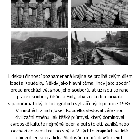
„Lidskou činností poznamenaná krajina se prolíná celým dílem
Josefa Koudelky. Někdy jako hlavní téma, jindy jako spodní
proud prochází většinou jeho souborů, ať už jsou to rané
práce i soubory Cikáni a Exily, aby zcela dominovala
v panoramatických fotografiích vytvářených po roce 1986.
V mnohých z nich Josef Koudelka sledoval výraznou
civilizační změnu, jak těžký průmysl, který dominoval
evropské kultuře nejméně jeden a půl století, zaniká nebo
odchází do zemí třetího světa. V těchto krajinách se lidé
objevují jen sporadicky. Sledována je především jejich