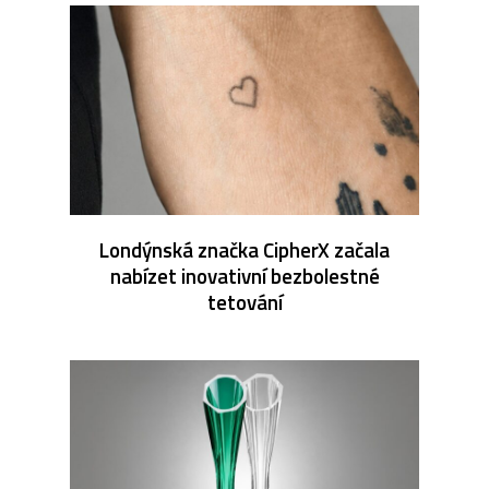
Londýnská značka CipherX začala
nabízet inovativní bezbolestné
tetování