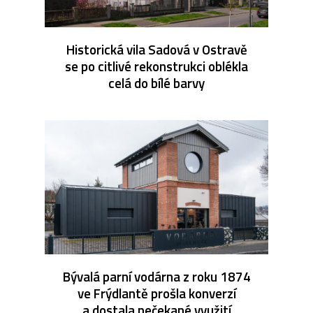
Historická vila Sadová v Ostravě
se po citlivé rekonstrukci oblékla
celá do bílé barvy
Bývalá parní vodárna z roku 1874
ve Frýdlantě prošla konverzí
a dostala nečekané využití