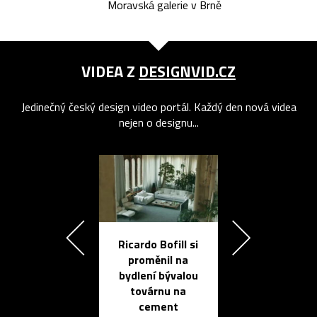
Moravská galerie v Brně
VIDEA Z
DESIGNVID.CZ
Jedinečný český design video portál. Každý den nová videa
nejen o designu...
Ricardo Bofill si
Přichází ten
proměnil na
propracovan
bydlení bývalou
elektronic
továrnu na
zápisník
cement
reMarkable