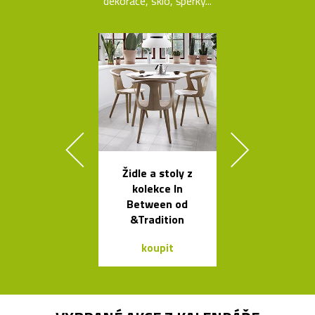
dekorace, sklo, šperky...
Židle a stoly z
České křišťá
kolekce In
sklenice 
Between od
britskéh
&Tradition
designér
koupit
koupit