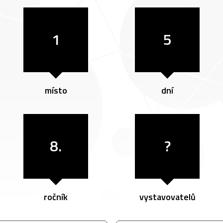
1
5
místo
dní
8.
?
ročník
vystavovatelů