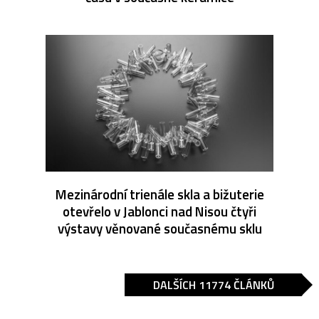
Mezinárodní trienále skla a bižuterie
otevřelo v Jablonci nad Nisou čtyři
výstavy věnované současnému sklu
DALŠÍCH 11774 ČLÁNKŮ