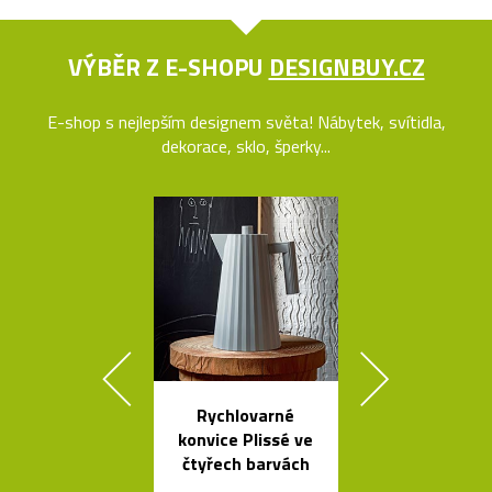
VÝBĚR Z E-SHOPU
DESIGNBUY.CZ
E-shop s nejlepším designem světa! Nábytek, svítidla,
dekorace, sklo, šperky...
Rychlovarné
Český set ka
konvice Plissé ve
se sklenic
čtyřech barvách
Ondine