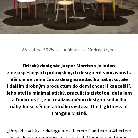
26. dubna 2025
události
Ondřej Krynek
Britský designér Jasper Morrison je jeden
z nejúspěšnějších průmyslových designérů současnosti.
Věnuje se velmi často designu sedacího nábytku, ale
i dalším drobným produktům do domácnosti i kanceláří.
Jeho styl je minimalistický, pracující s čistotou, detailem
a funkčností. Jeho realizovanému designu sedacího
nábytku se věnuje aktuální výstava The Lightness of
Things v Miláně.
„Projekt vychází z dialogu mezi Pierem Gandinim a Albertem
Salvadorim a zaměřuje se na aspekt Morrisonovy tvorby