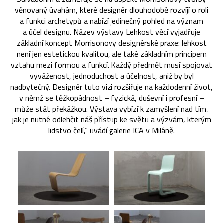
věnovaný úvahám, které designér dlouhodobě rozvíjí o roli
a funkci archetypů a nabízí jedinečný pohled na význam
a účel designu. Název výstavy Lehkost věcí vyjadřuje
základní koncept Morrisonovy designérské praxe: lehkost
není jen estetickou kvalitou, ale také základním principem
vztahu mezi formou a funkcí. Každý předmět musí spojovat
vyváženost, jednoduchost a účelnost, aniž by byl
nadbytečný. Designér tuto vizi rozšiřuje na každodenní život,
v němž se těžkopádnost – fyzická, duševní i profesní –
může stát překážkou. Výstava vybízí k zamyšlení nad tím,
jak je nutné odlehčit náš přístup ke světu a výzvám, kterým
lidstvo čelí,“ uvádí galerie ICA v Miláně.