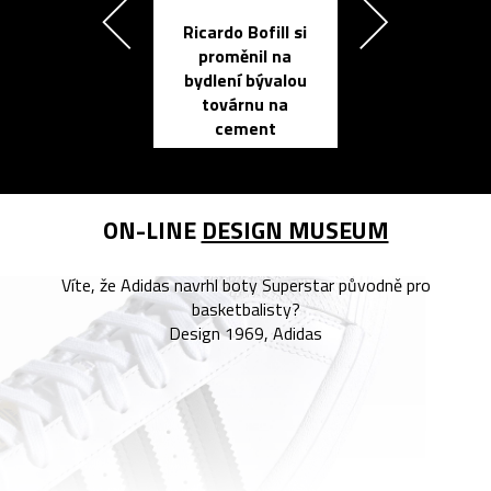
Ricardo Bofill si
Přichází ten
proměnil na
propracovan
bydlení bývalou
elektronic
továrnu na
zápisník
cement
reMarkable
ON-LINE
DESIGN MUSEUM
Víte, že Adidas navrhl boty Superstar původně pro
basketbalisty?
Design 1969, Adidas