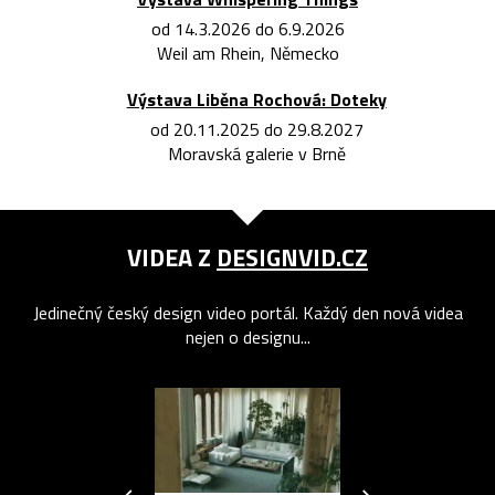
od 14.3.2026 do 6.9.2026
Weil am Rhein, Německo
Výstava Liběna Rochová: Doteky
od 20.11.2025 do 29.8.2027
Moravská galerie v Brně
VIDEA Z
DESIGNVID.CZ
Jedinečný český design video portál. Každý den nová videa
nejen o designu...