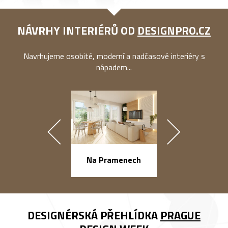
NÁVRHY INTERIÉRŮ OD
DESIGNPRO.CZ
Navrhujeme osobité, moderní a nadčasové interiéry s
nápadem...
náměstí Na Ba
Na Pramenech
DESIGNÉRSKÁ PŘEHLÍDKA
PRAGUE