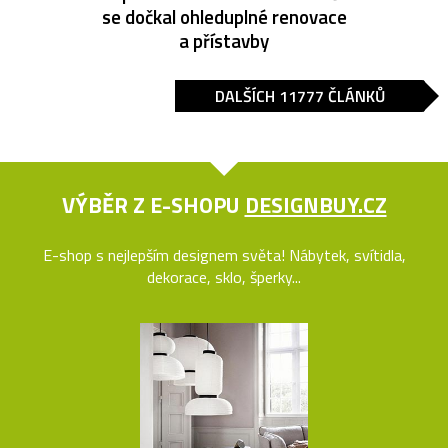
se dočkal ohleduplné renovace
a přístavby
DALŠÍCH 11777 ČLÁNKŮ
VÝBĚR Z E-SHOPU
DESIGNBUY.CZ
E-shop s nejlepším designem světa! Nábytek, svítidla,
dekorace, sklo, šperky...