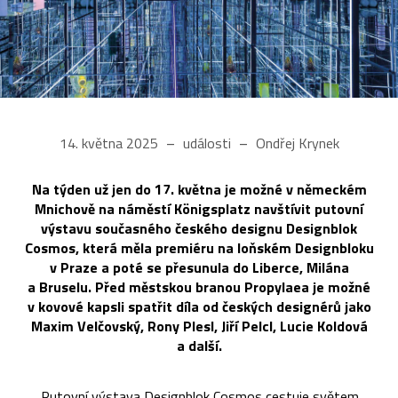
14. května 2025
události
Ondřej Krynek
Na týden už jen do 17. května je možné v německém
Mnichově na náměstí Königsplatz navštívit putovní
výstavu současného českého designu Designblok
Cosmos, která měla premiéru na loňském Designbloku
v Praze a poté se přesunula do Liberce, Milána
a Bruselu. Před městskou branou Propylaea je možné
v kovové kapsli spatřit díla od českých designérů jako
Maxim Velčovský, Rony Plesl, Jiří Pelcl, Lucie Koldová
a další.
„Putovní výstava Designblok Cosmos cestuje světem,