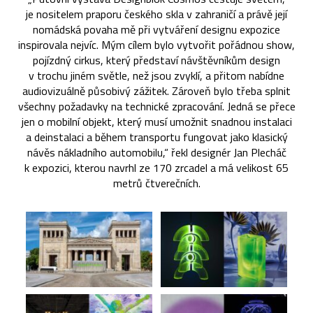
je nositelem praporu českého skla v zahraničí a právě její
nomádská povaha mě při vytváření designu expozice
inspirovala nejvíc. Mým cílem bylo vytvořit pořádnou show,
pojízdný cirkus, který představí návštěvníkům design
v trochu jiném světle, než jsou zvyklí, a přitom nabídne
audiovizuálně působivý zážitek. Zároveň bylo třeba splnit
všechny požadavky na technické zpracování. Jedná se přece
jen o mobilní objekt, který musí umožnit snadnou instalaci
a deinstalaci a během transportu fungovat jako klasický
návěs nákladního automobilu,“ řekl designér Jan Plecháč
k expozici, kterou navrhl ze 170 zrcadel a má velikost 65
metrů čtverečních.