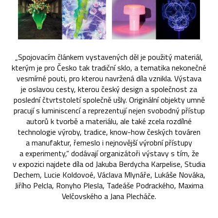
„Spojovacím článkem vystavených děl je použitý materiál,
kterým je pro Česko tak tradiční sklo, a tematika nekonečné
vesmírné pouti, pro kterou navržená díla vznikla. Výstava
je oslavou cesty, kterou český design a společnost za
poslední čtvrtstoletí společně ušly. Originální objekty umně
pracují s luminiscencí a reprezentují nejen svobodný přístup
autorů k tvorbě a materiálu, ale také zcela rozdílné
technologie výroby, tradice, know-how českých továren
a manufaktur, řemeslo i nejnovější výrobní přístupy
a experimenty,“ dodávají organizátoři výstavy s tím, že
v expozici najdete díla od Jakuba Berdycha Karpelise, Studia
Dechem, Lucie Koldovoé, Václava Mlynáře, Lukáše Nováka,
Jiřího Pelcla, Ronyho Plesla, Tadeáše Podrackého, Maxima
Velčovského a Jana Plecháče.