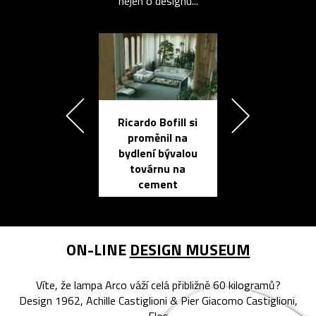
nejen o designu...
Ricardo Bofill si
Přichází ten
proměnil na
propracovan
bydlení bývalou
elektronic
továrnu na
zápisník
cement
reMarkable
ON-LINE
DESIGN MUSEUM
Víte, že lampa Arco váží celá přibližně 60 kilogramů?
Design 1962, Achille Castiglioni & Pier Giacomo Castiglioni,