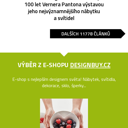
100 let Vernera Pantona výstavou
jeho nejvýznamnějšího nábytku
a svítidel
DALŠÍCH 11778 ČLÁNKŮ
VÝBĚR Z E-SHOPU
DESIGNBUY.CZ
E-shop s nejlepším designem světa! Nábytek, svítidla,
dekorace, sklo, šperky...