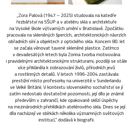
„Zora Palová (1947 – 2025) studovala na katedře
řezbářství na SŠUP a v ateliéru skla v architektuře
na Vysoké škole výtvarných umění v Bratislavě. Zpočátku
pracovala na skleněných špercích, architektonických návrzích
obřadních síní a objektech z optického skla. Koncem 80. let
se začala věnovat tavené skleněné plastice. Zatímco
v devadesátých letech byla Zorina tvorba motivována
i pravidelnými architektonickými strukturami, později se stále
více přikláněla k zobrazování živlů, přírodních jevů
a rostlinných detailů. V letech 1996-2004 zastávala
prestižní místo profesorky na univerzitě v Sunderlandu
ve Velké Británii. V kontextu slovenského sochařství se jí
zatím nedostalo dostatečné pozornosti, její dílo je známé
především v zahraničí, kde opakovaně sklízí úspěchy
na mezinárodních přehlídkách ateliérového skla. Dnes se její
díla nacházejí ve sbírkách několika významných světových
institucí,“ dodává k biografii.