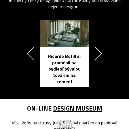
Jedinečný český design video portál. Každý den nová videa
nejen o designu...
Ricardo Bofill si
Přichází ten
proměnil na
propracovan
bydlení bývalou
elektronic
továrnu na
zápisník
cement
reMarkable
ON-LINE
DESIGN MUSEUM
Víte, že lis na citrusy Juicy Salif byl navržen na papírové