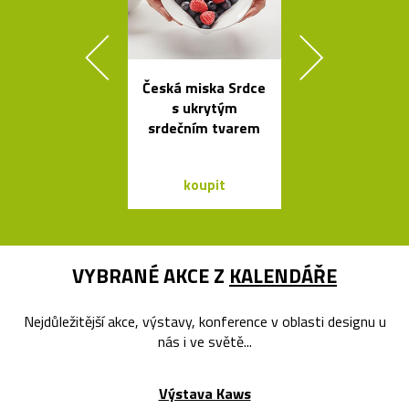
Česká miska Srdce
Kolekce čes
s ukrytým
svítidel ze s
srdečním tvarem
dřeva Muff
koupit
koupit
VYBRANÉ AKCE Z
KALENDÁŘE
Nejdůležitější akce, výstavy, konference v oblasti designu u
nás i ve světě...
Výstava Kaws