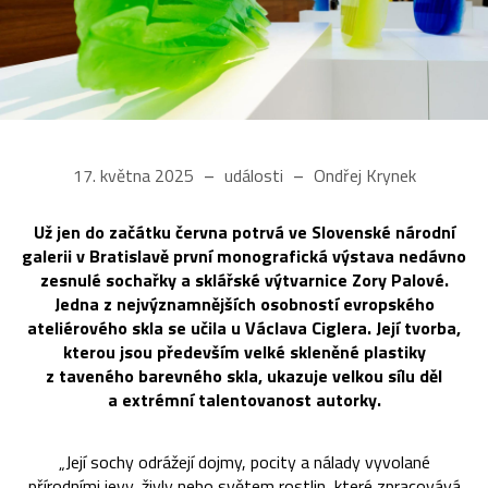
17. května 2025
události
Ondřej Krynek
Už jen do začátku června potrvá ve Slovenské národní
galerii v Bratislavě první monografická výstava nedávno
zesnulé sochařky a sklářské výtvarnice Zory Palové.
Jedna z nejvýznamnějších osobností evropského
ateliérového skla se učila u Václava Ciglera. Její tvorba,
kterou jsou především velké skleněné plastiky
z taveného barevného skla, ukazuje velkou sílu děl
a extrémní talentovanost autorky.
„Její sochy odrážejí dojmy, pocity a nálady vyvolané
přírodními jevy, živly nebo světem rostlin, které zpracovává