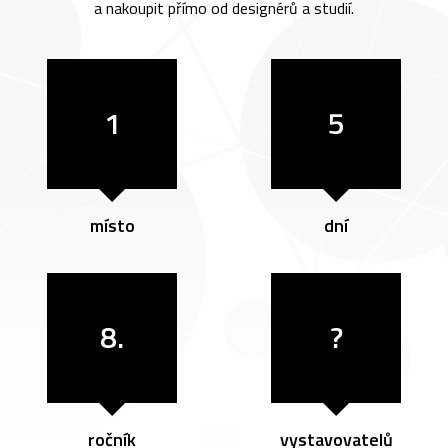
a nakoupit přímo od designérů a studií.
1
5
místo
dní
8.
?
ročník
vystavovatelů