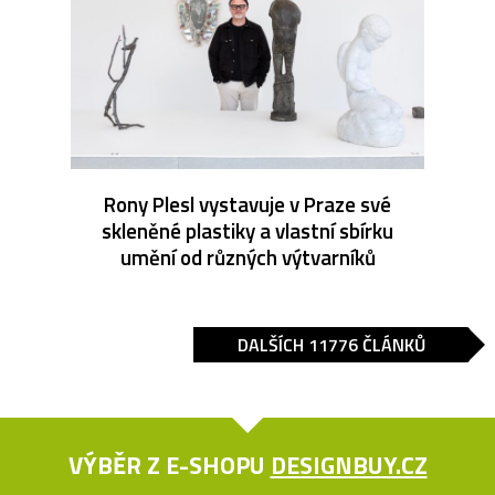
Rony Plesl vystavuje v Praze své
skleněné plastiky a vlastní sbírku
umění od různých výtvarníků
DALŠÍCH 11776 ČLÁNKŮ
VÝBĚR Z E-SHOPU
DESIGNBUY.CZ