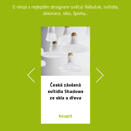
E-shop s nejlepším designem světa! Nábytek, svítidla,
dekorace, sklo, šperky...
Česká závěsná
Židle a stol
svítidla Shadows
kolekce I
ze skla a dřeva
Between 
&Traditio
koupit
koupit