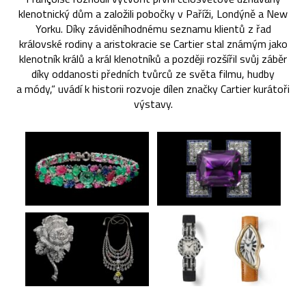
klenotnický dům a založili pobočky v Paříži, Londýně a New
Yorku. Díky záviděníhodnému seznamu klientů z řad
královské rodiny a aristokracie se Cartier stal známým jako
klenotník králů a král klenotníků a později rozšířil svůj záběr
díky oddanosti předních tvůrců ze světa filmu, hudby
a módy,“ uvádí k historii rozvoje dílen značky Cartier kurátoři
výstavy.