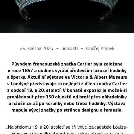
24. května 2025
události
Ondřej Krynek
Původem francouzská značka Cartier byla založena
v roce 1847 a dodnes vyrábí především luxusní hodinky
a šperky. Aktuální výstava ve Victoria & Albert Museum
v Londýně představuje to nejlepší z dílen značky Cartier
z období 19. a 20. století. V bohaté expozici je možné si
prohlédnout přes 350 objektů od broží přes náhrdelníky
a náušnice až po korunky nebo třeba hodinky. Výstava
mapuje vývoj značky po stránce designu a řemesla.
„Na přelomu 19. a 20. století se tři vnuci zakladatele Louise-
Françoise rozhodli vytvořit první celosvětově uznávaný