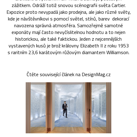
zážitkem. Odráží totiž snovou scénografii světa Cartier.
Expozice proto nevypadá jako prodejna, ale jako různé světy,
kde je návštěvníkovi s pomocí světel, stínů, barev dekorací
navozena správná atmosféra. Samozřejmě samotné
exponáty mají často nevyčíslitelnou hodnotu a to nejen
historickou, ale také faktickou. Jeden z nejcennějších
vystavených kusů je brož královny Elizabeth II z roku 1953
s raritním 23,6 karátovým růžovým diamantem Williamson.
Čtěte související článek na DesignMag.cz