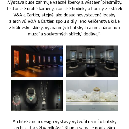
„Výstava bude zahrnuje vzácné šperky a výstavní předměty,
historické drahé kameny, ikonické hodinky a hodiny ze sbírek
V&A a Cartier, stejně jako dosud nevystavené kresby
z archivů V&A a Cartier, spolu s díly Jeho Veličenstva krále
z královské sbírky, významných britských a mezinárodních
muzeí a soukromých sbírek,“ dodávají-
Architekturu a design výstavy vytvořil na míru britský
architekt a výtvarník Asif Khan a sama je poutavým