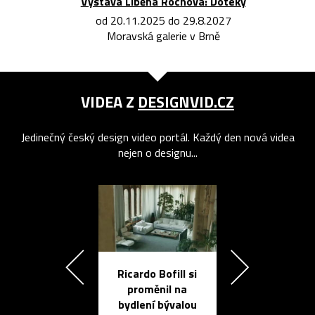
Výstava Liběna Rochová: Doteky
od 20.11.2025 do 29.8.2027
Moravská galerie v Brně
VIDEA Z
DESIGNVID.CZ
Jedinečný český design video portál. Každý den nová videa
nejen o designu...
Ricardo Bofill si
Přichází ten
proměnil na
propracovan
bydlení bývalou
elektronic