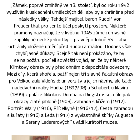
„Zámek, poprvé zmíněný ve 13. století, byl od roku 1942
využíván k uskladnění uměleckých děl, aby byla chráněna před
následky války. Tehdejší majitel, baron Rudolf von
Freudenthal, pro tento účel poskytl prostory. Některé
prameny naznačují, že v květnu 1945 zámek úmyslně
zapálily německé jednotky – pravděpodobně SS – aby
uchránily uložené umění před Rudou armádou. Dodnes však
chybí jasné důkazy. Stejně tak není prokázáno, že by
se na požáru podíleli sovětští vojáci, ani že by některé
Klimtovy obrazy byly před ohněm z depozitáře odvezeny.
Mezi díly, která shořela, patří nejen tři slavné fakultní obrazy
pro Velkou aulu Vídeňské univerzity a jejich návrhy, ale také
nadedveřní malby Hudba (1897/98) a Schubert u klavíru
(1899) z paláce Nikolaus Dumba na Ringstrasse, dále pak
obrazy Zlaté jabloně (1903), Zahrada s křížem (1912),
Portrét Wally (1916), Přítelkyně (1916/17), Cesta zahradou
s kuřaty (1916) a Leda (1917) z vyvlastněné sbírky Augusta
a Sereny Ledererových,“ uvádí kurátoři muzea.