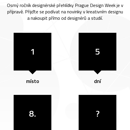
Osmý ročník designérské přehlídky Prague Design Week je v
přípravě. Přijďte se podívat na novinky v kreativním designu
a nakoupit přímo od designérů a studií.
1
5
místo
dní
8.
?