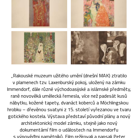
„Rakouské muzeum užitého umění (dnešní MAK) ztratilo
v plamenech tzv. Laxenburský pokoj, uložený na zámku
Immendorf, dále různé východoasijské a islámské předměty,
raně novověká umělecká řemesla, více než padesát kusů
nábytku, kožené tapety, dvanáct koberců a Möchlingskou
hrobku – dřevěnou svatyni z 15. století vyřezanou ve tvaru
gotického kostela. Výstava představí původní plány a nový
architektonický model zámku, stejně jako nový
dokumentární film o událostech na Immendorfu
s výpověďmi pamětníků. Film režírovali a napsali Peter