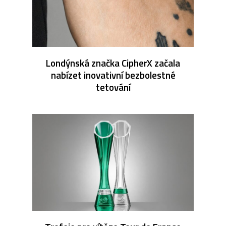
Londýnská značka CipherX začala
nabízet inovativní bezbolestné
tetování