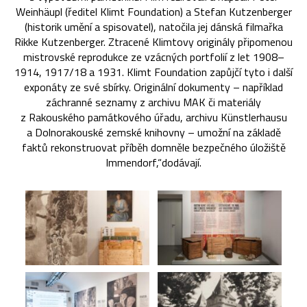
Weinhäupl (ředitel Klimt Foundation) a Stefan Kutzenberger
(historik umění a spisovatel), natočila jej dánská filmařka
Rikke Kutzenberger. Ztracené Klimtovy originály připomenou
mistrovské reprodukce ze vzácných portfolií z let 1908–
1914, 1917/18 a 1931. Klimt Foundation zapůjčí tyto i další
exponáty ze své sbírky. Originální dokumenty – například
záchranné seznamy z archivu MAK či materiály
z Rakouského památkového úřadu, archivu Künstlerhausu
a Dolnorakouské zemské knihovny – umožní na základě
faktů rekonstruovat příběh domněle bezpečného úložiště
Immendorf,“dodávají.