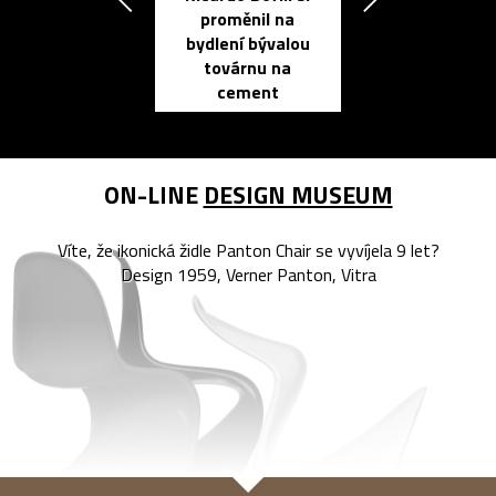
proměnil na
propracovan
bydlení bývalou
elektronic
továrnu na
zápisník
cement
reMarkable
ON-LINE
DESIGN MUSEUM
Víte, že ikonická židle Panton Chair se vyvíjela 9 let?
Design 1959, Verner Panton, Vitra