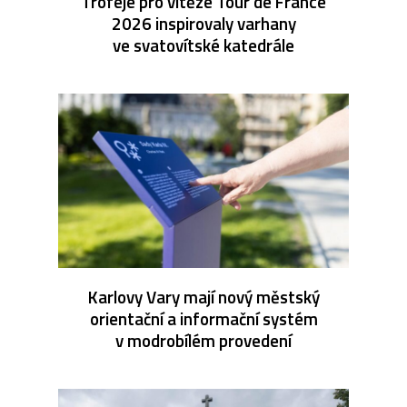
Trofeje pro vítěze Tour de France
2026 inspirovaly varhany
ve svatovítské katedrále
Karlovy Vary mají nový městský
orientační a informační systém
v modrobílém provedení