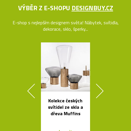
VÝBĚR Z E-SHOPU
DESIGNBUY.CZ
E-shop s nejlepším designem světa! Nábytek, svítidla,
dekorace, sklo, šperky...
Kolekce českých
Mramorové s
svítidel ze skla a
a polstrov
dřeva Muffins
lavičky Po