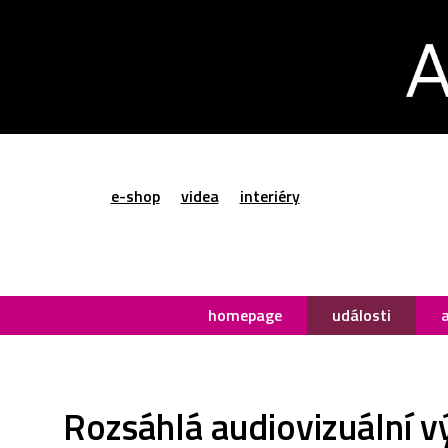
e-shop
videa
interiéry
homepage
události
Rozsáhlá audiovizuální v