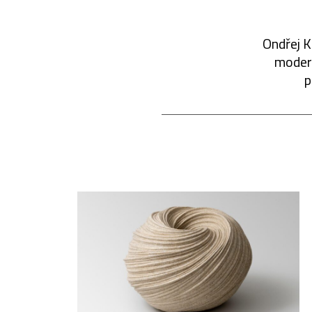
Ondřej K
modern
p