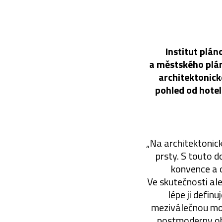
Institut plán
a městského plán
architektonick
pohled od hotel
„Na architektonic
prsty. S touto d
konvence a c
Ve skutečnosti ale
lépe ji defin
meziválečnou mo
postmoderny ob