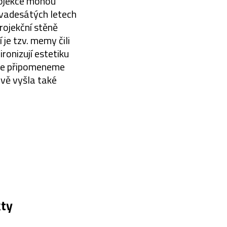
rojekce mohou
devadesátých letech
rojekční stěně
je tzv. memy čili
ironizují estetiku
léze připomeneme
avě vyšla také
kty