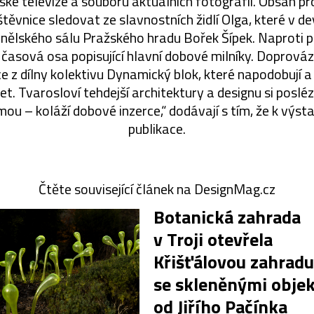
ské televize a souboru aktuálních fotografií. Obsah p
těvnice sledovat ze slavnostních židlí Olga, které v 
nělského sálu Pražského hradu Bořek Šípek. Naproti p
 časová osa popisující hlavní dobové milníky. Doprovází 
ce z dílny kolektivu Dynamický blok, které napodobují a 
t. Tvarosloví tehdejší architektury a designu si pos
rmou – koláží dobové inzerce,“ dodávají s tím, že k výst
publikace.
Čtěte související článek na DesignMag.cz
Botanická zahrada
v Troji otevřela
Křišťálovou zahradu
se skleněnými obje
od Jiřího Pačínka