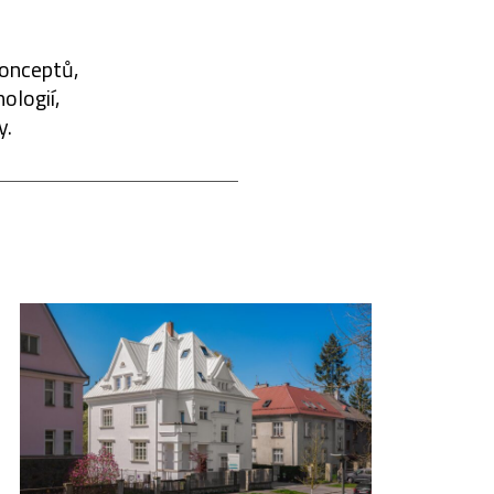
konceptů,
ologií,
y.