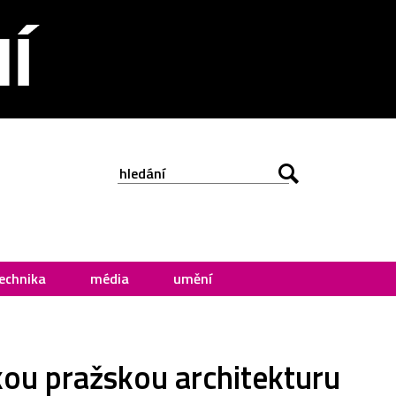
echnika
média
umění
kou pražskou architekturu