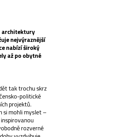
m architektury
uje nejvýraznější
e nabízí široký
ely až po obytné
ět tak trochu skrz
ečensko-politické
ích projektů.
m si mohli myslet –
“ inspirovanou
vobodně rozverné
doby vyzdvihuje