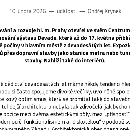
10. února 2026
––
události
––
Ondřej Krynek
ování a rozvoje hl. m. Prahy otevřel ve svém Centru
ování výstavu Devade, která až do 17. května přibliž
é počiny v hlavním městě z devadesátých let. Expozic
ů přes dopravní stavby jako stanice metra nebo tun
stavby. Nahlíží také do interiérů.
ké dědictví devadesátých let máme někdy tendenci hled
obou si často spojujeme divoké večírky, uvolněné spol
elkový optimismus, který se promítal také do stavebn
 tehdejší architektura nebyla tak zdivočelá, jak bycho
uje pozice mezi dvěma estetickými póly: mezi „přísností
dernou či funkcionalismem a „diskotékou“ v podobě s
divovaného Západu. Architektonická obec dnes z oné 