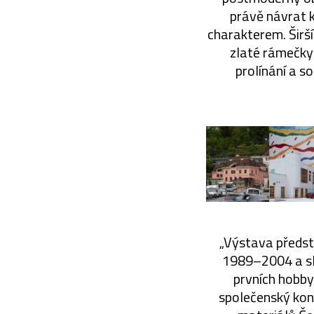
právě návrat 
charakterem. Širší
zlaté rámečky 
prolínání a so
„Výstava předst
1989–2004 a sle
prvních hobbym
společenský kon