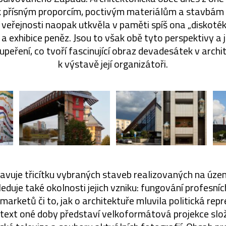
k přísným proporcím, poctivým materiálům a stavbá
 veřejnosti naopak utkvěla v paměti spíš ona „diskoté
a exhibice peněz. Jsou to však obě tyto perspektivy a 
upeření, co tvoří fascinující obraz devadesátek v archit
k výstavě její organizátoři.
avuje třicítku vybraných staveb realizovaných na územ
duje také okolnosti jejich vzniku: fungování profesníc
arketů či to, jak o architektuře mluvila politická repr
text oné doby představí velkoformátová projekce slož