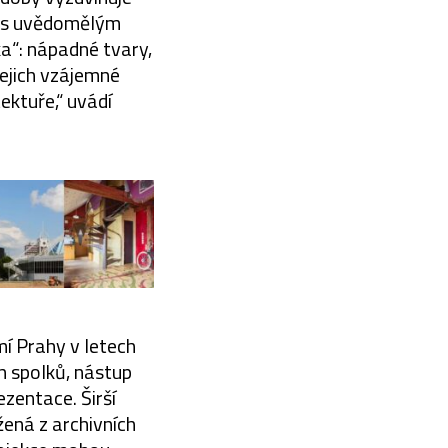
m s uvědomělým
ka“: nápadné tvary,
jejich vzájemné
ektuře,“ uvádí
í Prahy v letech
h spolků, nástup
ezentace. Širší
ená z archivních