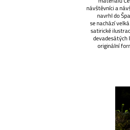
materiálů Če
návštěvníci a návš
navrhl do Špa
se nachází velká
satirické ilustra
devadesátých le
originální fo