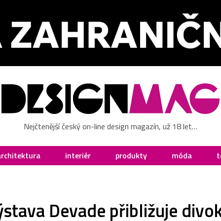
Nejčtenější český on-line design magazín, už 18 let…
architektura
interiér
produkty
móda
t
ýstava Devade přibližuje divo