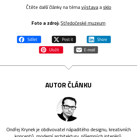
Čtěte další články na téma
výstava
a
sklo
Foto a z
droj:
Středočeské muzeum
AUTOR ČLÁNKU
Ondřej Krynek je obdivovatel nápaditého designu, kreativních
konceptů, moderní architektury, příjemných interiérů,