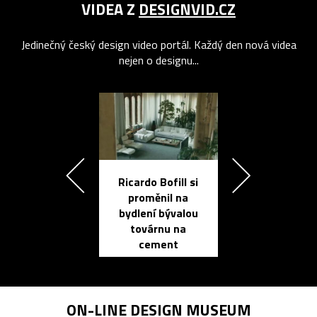
VIDEA Z
DESIGNVID.CZ
Jedinečný český design video portál. Každý den nová videa
nejen o designu...
Ricardo Bofill si
Přichází ten
proměnil na
propracovan
bydlení bývalou
elektronic
továrnu na
zápisník
cement
reMarkable
ON-LINE
DESIGN MUSEUM