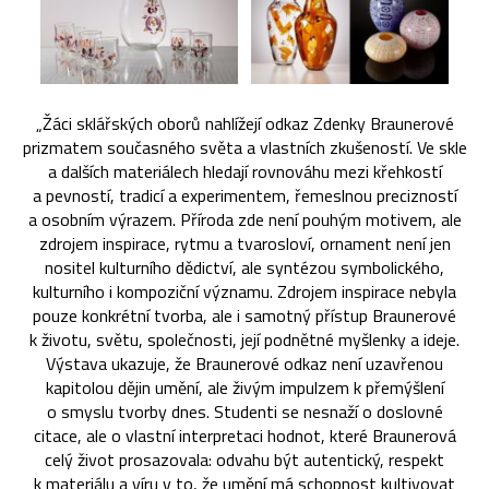
„Žáci sklářských oborů nahlížejí odkaz Zdenky Braunerové
prizmatem současného světa a vlastních zkušeností. Ve skle
a dalších materiálech hledají rovnováhu mezi křehkostí
a pevností, tradicí a experimentem, řemeslnou precizností
a osobním výrazem. Příroda zde není pouhým motivem, ale
zdrojem inspirace, rytmu a tvarosloví, ornament není jen
nositel kulturního dědictví, ale syntézou symbolického,
kulturního i kompoziční významu. Zdrojem inspirace nebyla
pouze konkrétní tvorba, ale i samotný přístup Braunerové
k životu, světu, společnosti, její podnětné myšlenky a ideje.
Výstava ukazuje, že Braunerové odkaz není uzavřenou
kapitolou dějin umění, ale živým impulzem k přemýšlení
o smyslu tvorby dnes. Studenti se nesnaží o doslovné
citace, ale o vlastní interpretaci hodnot, které Braunerová
celý život prosazovala: odvahu být autentický, respekt
k materiálu a víru v to, že umění má schopnost kultivovat