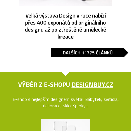
Velká výstava Design v ruce nabízí
přes 400 exponátů od originálního
designu až po ztřeštěné umělecké
kreace
DALŠÍCH 11775 ČLÁNKŮ
VÝBĚR Z E-SHOPU
DESIGNBUY.CZ
E-shop s nejlepším designem světa! Nábytek, svítidla,
dekorace, sklo, šperky...