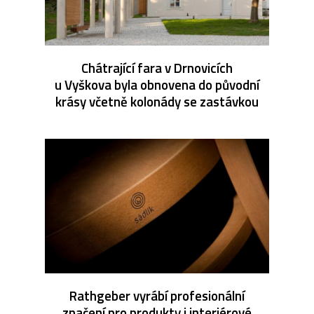
Chátrající fara v Drnovicích
u Vyškova byla obnovena do původní
krásy včetně kolonády se zastávkou
Rathgeber vyrábí profesionální
značení pro produkty i interiérové