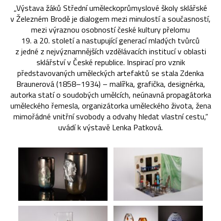
„Výstava žáků Střední uměleckoprůmyslové školy sklářské
v Železném Brodě je dialogem mezi minulostí a současností,
mezi výraznou osobností české kultury přelomu
19. a 20. století a nastupující generací mladých tvůrců
z jedné z nejvýznamnějších vzdělávacích institucí v oblasti
sklářství v České republice. Inspirací pro vznik
představovaných uměleckých artefaktů se stala Zdenka
Braunerová (1858–1934) – malířka, grafička, designérka,
autorka statí o soudobých umělcích, neúnavná propagátorka
uměleckého řemesla, organizátorka uměleckého života, žena
mimořádné vnitřní svobody a odvahy hledat vlastní cestu,“
uvádí k výstavě Lenka Patková.