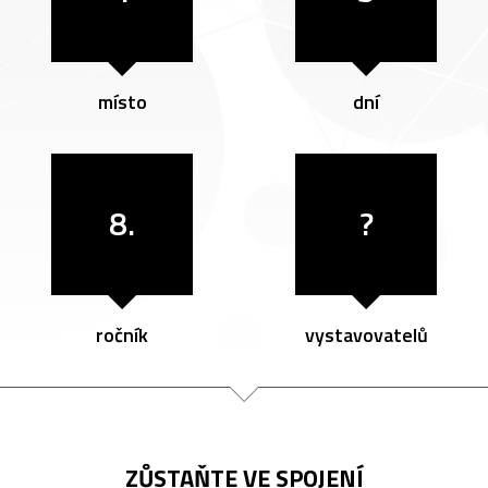
místo
dní
8.
?
ročník
vystavovatelů
ZŮSTAŇTE VE SPOJENÍ