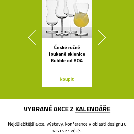
České ručně
Svítící mrak 
foukané sklenice
XL od Fran
Bubble od BOA
Gehryho
koupit
koupit
VYBRANÉ AKCE Z
KALENDÁŘE
Nejdůležitější akce, výstavy, konference v oblasti designu u
nás i ve světě...