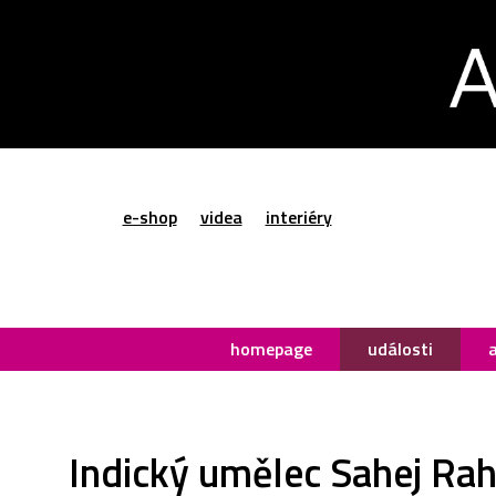
e-shop
videa
interiéry
homepage
události
Indický umělec Sahej Raha