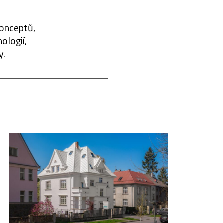
konceptů,
ologií,
y.