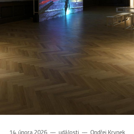
14. února 2026
––
události
––
Ondřej Krynek