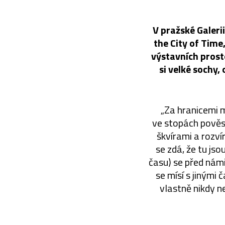
V pražské Galeri
the City of Time
výstavních prost
si velké sochy,
„Za hranicemi m
ve stopách pověst
škvírami a rozví
se zdá, že tu js
času) se před námi 
se mísí s jinými 
vlastně nikdy n