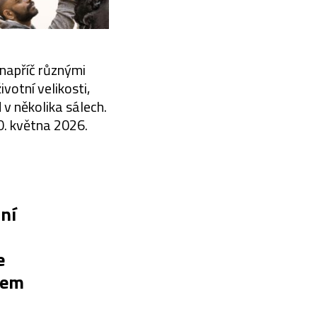
 napříč různými
votní velikosti,
v několika sálech.
10. května 2026.
ní
e
lem