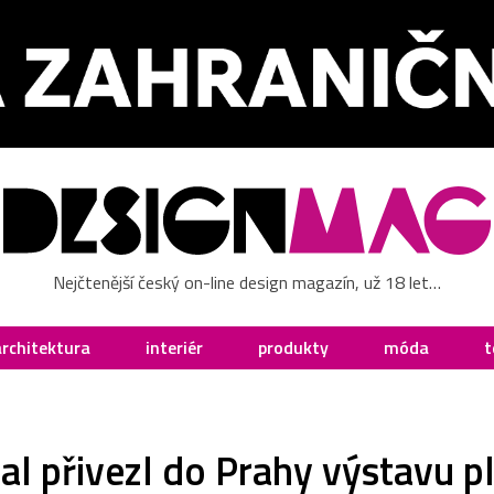
Nejčtenější český on-line design magazín, už 18 let…
architektura
interiér
produkty
móda
t
l přivezl do Prahy výstavu pl