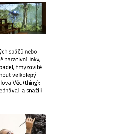
kých spáčů nebo
 narativní linky,
padel, hmyzovité
tnout velkolepý
lova Věc (thing):
dnávali a snažili