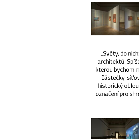
„Světy, do nic
architektů. Spíš
kterou bychom m
částečky, síťo
historický oblou
označení pro shr