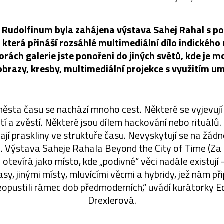
i Rudolfinum byla zahájena výstava Sahej Rahal s 
, která přináší rozsáhlé multimediální dílo indického
orách galerie jste ponořeni do jiných světů, kde je 
 obrazy, kresby, multimediální projekce s využitím um
ěsta času se nachází mnoho cest. Některé se vyjevují 
í a zvěstí. Některé jsou dílem hackování nebo rituálů.
rají praskliny ve struktuře času. Nevyskytují se na žád
ou. Výstava Saheje Rahala Beyond the City of Time (Z
otevírá jako místo, kde „podivné“ věci nadále existují –⁠⁠⁠
časy, jinými místy, mluvícími věcmi a hybridy, jež nám př
eopustili rámec dob předmoderních,“ uvádí kurátorky E
Drexlerová.