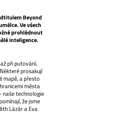
podtitulem Beyond
 umělce. Ve všech
možné prohlédnout
ělé inteligence.
až při putování,
 Některé prosakují
né mapě, a přesto
a hranicemi města
⁠⁠⁠ naše technologie
ipomínají, že jsme
dith Lázár a Eva