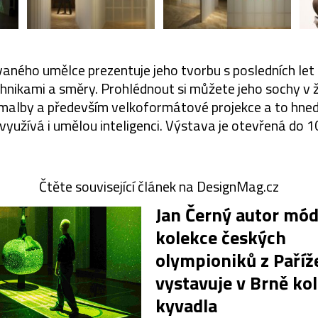
ného umělce prezentuje jeho tvorbu s posledních let
nikami a směry. Prohlédnout si můžete jeho sochy v ži
, malby a především velkoformátové projekce a to hned 
 využívá i umělou inteligenci. Výstava je otevřená do 
Čtěte související článek na DesignMag.cz
Jan Černý autor mód
kolekce českých
olympioniků z Paříž
vystavuje v Brně ko
kyvadla