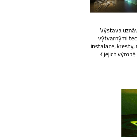
Výstava uznáva
výtvarnými tech
instalace, kresby
K jejich výrobě