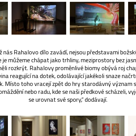
hž nás Rahalovo dílo zavádí, nejsou představami božs
e je můžeme chápat jako trhliny, meziprostory bez jasné
ěli rozkrýt. Rahalovy proměnlivé biomy obývá roj cha
vina reagující na dotek, odolávající jakékoli snaze načr
k. Místo toho vracejí zpět do hry starodávný význam s
omáždění nebo radu, kde se naši předkové scházeli, vyje
se urovnat své spory,“ dodávají.