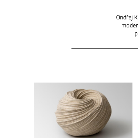
Ondřej K
modern
p