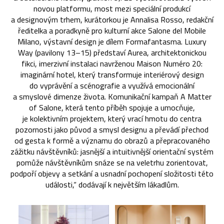
novou platformu, most mezi speciální produkcí
a designovým trhem, kurátorkou je Annalisa Rosso, redakční
ředitelka a poradkyně pro kulturní akce Salone del Mobile
Milano, výstavní design je dílem Formafantasma. Luxury
Way (pavilony 13–15) představí Aurea, architektonickou
fikci, imerzivní instalaci navrženou Maison Numéro 20:
imaginární hotel, který transformuje interiérový design
do vyprávění a scénografie a využívá emocionální
a smyslové dimenze života. Komunikační kampaň A Matter
of Salone, která tento příběh spojuje a umocňuje,
je kolektivním projektem, který vrací hmotu do centra
pozornosti jako původ a smysl designu a převádí přechod
od gesta k formě a významu do obrazů a přepracovaného
zážitku návštěvníků: jasnější a intuitivnější orientační systém
pomůže návštěvníkům snáze se na veletrhu zorientovat,
podpoří objevy a setkání a usnadní pochopení složitosti této
události,“ dodávají k největším lákadlům.