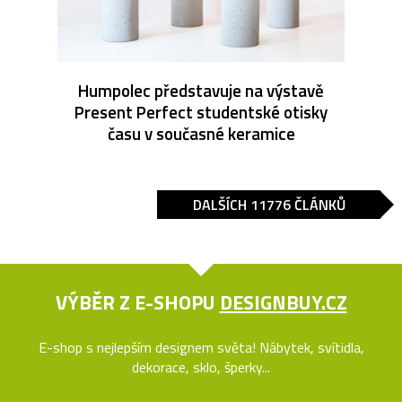
Humpolec představuje na výstavě
Present Perfect studentské otisky
času v současné keramice
DALŠÍCH 11776 ČLÁNKŮ
VÝBĚR Z E-SHOPU
DESIGNBUY.CZ
E-shop s nejlepším designem světa! Nábytek, svítidla,
dekorace, sklo, šperky...