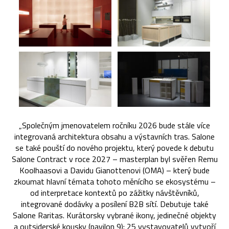
„Společným jmenovatelem ročníku 2026 bude stále více
integrovaná architektura obsahu a výstavních tras. Salone
se také pouští do nového projektu, který povede k debutu
Salone Contract v roce 2027 – masterplan byl svěřen Remu
Koolhaasovi a Davidu Gianottenovi (OMA) – který bude
zkoumat hlavní témata tohoto měnícího se ekosystému –
od interpretace kontextů po zážitky návštěvníků,
integrované dodávky a posílení B2B sítí. Debutuje také
Salone Raritas. Kurátorsky vybrané ikony, jedinečné objekty
a outsiderské kousky (pavilon 9): 25 vystavovatelů vytvoří