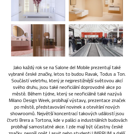
Jako každý rok se na Salone del Mobile prezentují také
vybrané české značky, letos to budou Ravak, Todus a Ton.
Součástí veletrhu, který je nejprestižnější světovou akcí
svého druhu, jsou také neoficiální doprovodné akce po
městě. Během týdne, který se neoficiálně také nazývá
Milano Design Week, probíhají výstavy, prezentace značek
po městě, představování novinek a otevírání nových
showroomů. Největší koncentrací takových událostí jsou
čtvrti Brera a Tortona, kde v paláci a industriálních budovách
probíhají samostatné akce. I zde mají být účastny české
značky, nespíš opět Lasvit nebo studenti UMPRUM a další.