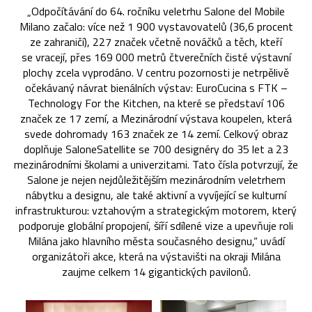
„Odpočítávání do 64. ročníku veletrhu Salone del Mobile
Milano začalo: více než 1 900 vystavovatelů (36,6 procent
ze zahraničí), 227 značek včetně nováčků a těch, kteří
se vracejí, přes 169 000 metrů čtverečních čisté výstavní
plochy zcela vyprodáno. V centru pozornosti je netrpělivě
očekávaný návrat bienálních výstav: EuroCucina s FTK –
Technology For the Kitchen, na které se představí 106
značek ze 17 zemí, a Mezinárodní výstava koupelen, která
svede dohromady 163 značek ze 14 zemí. Celkový obraz
doplňuje SaloneSatellite se 700 designéry do 35 let a 23
mezinárodními školami a univerzitami. Tato čísla potvrzují, že
Salone je nejen nejdůležitějším mezinárodním veletrhem
nábytku a designu, ale také aktivní a vyvíjející se kulturní
infrastrukturou: vztahovým a strategickým motorem, který
podporuje globální propojení, šíří sdílené vize a upevňuje roli
Milána jako hlavního města současného designu,“ uvádí
organizátoři akce, která na výstavišti na okraji Milána
zaujme celkem 14 gigantických pavilonů.