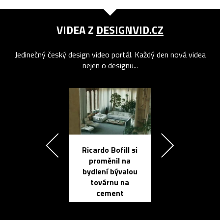
VIDEA Z
DESIGNVID.CZ
Jedinečný český design video portál. Každý den nová videa
nejen o designu...
Ricardo Bofill si
Přichází ten
proměnil na
propracovan
bydlení bývalou
elektronic
továrnu na
zápisník
cement
reMarkable