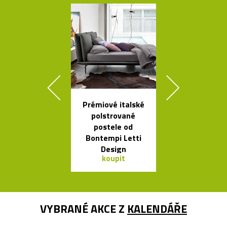
Prémiové italské
Skleněné bal
polstrované
jako česká sví
postele od
Memory
Bontempi Letti
Design
koupit
koupit
VYBRANÉ AKCE Z
KALENDÁŘE