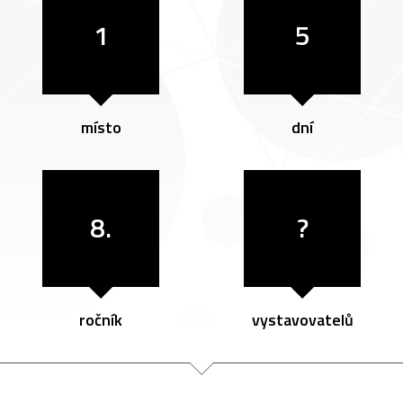
1
5
místo
dní
8.
?
ročník
vystavovatelů