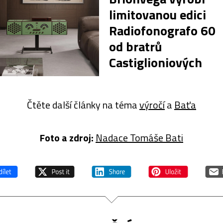
limitovanou edici
Radiofonografo 60
od bratrů
Castiglioniových
Čtěte další články na téma
výročí
a
Baťa
Foto a z
droj:
Nadace Tomáše Bati