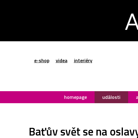
e-shop
videa
interiéry
homepage
události
Baťův svět se na oslav