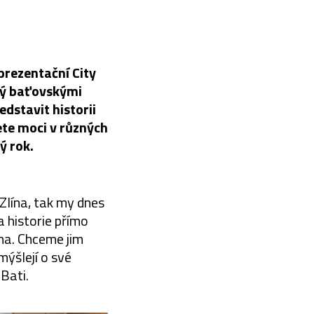
 prezentační City
aný baťovskými
edstavit historii
ete moci v různých
ý rok.
Zlína, tak my dnes
a historie přímo
ína. Chceme jim
mýšlejí o své
Bati.