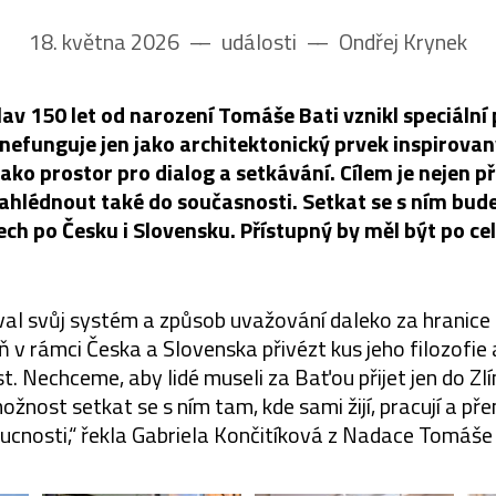
18. května 2026
––
události
––
Ondřej Krynek
slav 150 let od narození Tomáše Bati vznikl speciální
nefunguje jen jako architektonický prvek inspirov
ako prostor pro dialog a setkávání. Cílem je nejen př
ahlédnout také do současnosti. Setkat se s ním bud
ch po Česku i Slovensku. Přístupný by měl být po cel
val svůj systém a způsob uvažování daleko za hranice 
v rámci Česka a Slovenska přivézt kus jeho filozofie 
t. Nechceme, aby lidé museli za Baťou přijet jen do Zl
žnost setkat se s ním tam, kde sami žijí, pracují a pře
ucnosti,“ řekla Gabriela Končitíková z Nadace Tomáše 