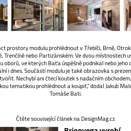
ct prostory modulu prohlédnout v Třebíči, Brně, Otroko
ně, Trenčíně nebo Partizánském. Ve dvou místnostech uv
oborů, ve kterých Baťa úspěšně podnikal nebo jeho ci
ní i dnes. Součástí modulu je také obrazovka s prezent
tvořit. Nechybí ani čtecí koutek s nadačním obchodem,
skou tematikou prohlédnout a koupit,“ dodal Jakub Ma
Tomáše Bati.
Čtěte související článek na DesignMag.cz
Brionvega vyrobí