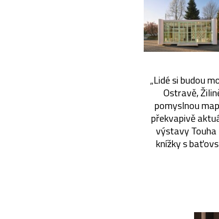
„Lidé si budou mo
Ostravě, Žili
pomyslnou mapu 
překvapivě aktuál
výstavy Touha 
knížky s baťov