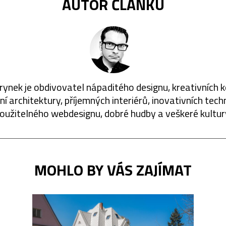
AUTOR ČLÁNKU
rynek je obdivovatel nápaditého designu, kreativních 
í architektury, příjemných interiérů, inovativních techn
oužitelného webdesignu, dobré hudby a veškeré kultur
MOHLO BY VÁS ZAJÍMAT