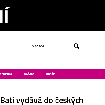
echnika
média
umění
 Bati vydává do českých