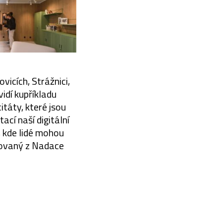
vicích, Strážnici,
idí kupříkladu
táty, které jsou
ací naší digitální
 kde lidé mohou
lovaný z Nadace