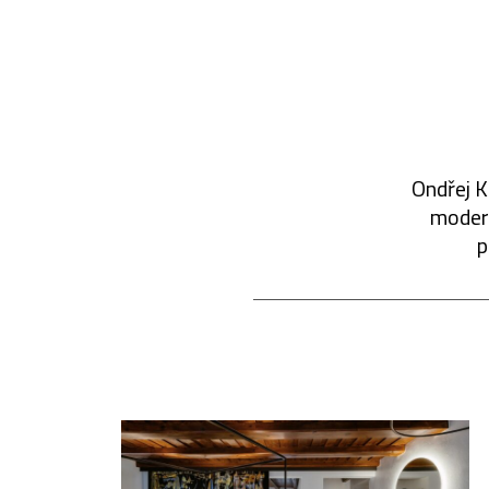
Ondřej K
modern
p