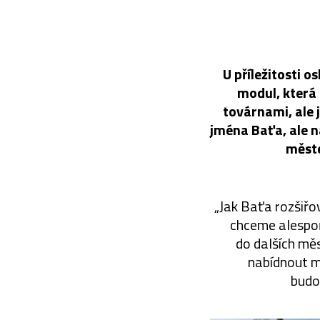
U příležitosti o
modul, která 
továrnami, ale j
jména Baťa, ale n
měste
„Jak Baťa rozšiřo
chceme alespoň 
do dalších měs
nabídnout mo
budo