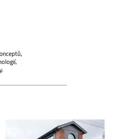
konceptů,
ologií,
y.