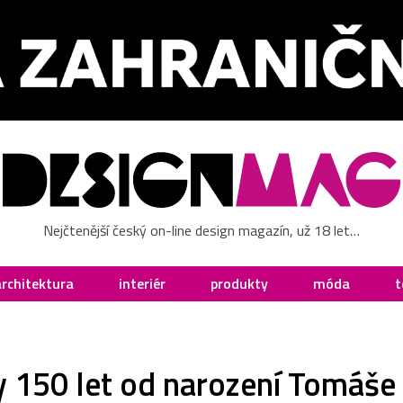
Nejčtenější český on-line design magazín, už 18 let…
architektura
interiér
produkty
móda
t
y 150 let od narození Tomáše