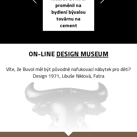
proměnil na
propracovan
bydlení bývalou
elektronic
továrnu na
zápisník
cement
reMarkable
ON-LINE
DESIGN MUSEUM
Víte, že Buvol měl být původně nafukovací nábytek pro děti?
Design 1971, Libuše Niklová, Fatra