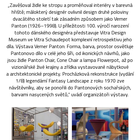
„Zavěšoval židle ke stropu a proměňoval interiéry v barevná
hřiště; málokterý designér ovlivnil design druhé poloviny
dvacátého století tak zásadním způsobem jako Verner
Panton (1926–1998). U příležitosti 100. výročí narození
tohoto dánského designéra představuje Vitra Design
Museum ve Vitra Schaudepot komplexní retrospektivu jeho
díla. Výstava Verner Panton: Forma, barva, prostor osvětluje
Pantonovo dílo v celé jeho šíři, od ikonických návrhů, jako
jsou židle Panton Chair, Cone Chair a lampa Flowerpot, až po
vizionářské živé krajiny a zřídka vystavované nábytkové
a architektonické projekty. Procházková rekonstrukce (vydání
1/8) legendární Fantasy Landscape z roku 1970 zve
návštěvníky, aby se ponořili do Pantonových sochařských,
barvami nasycených světů,“ uvádí organizátoři výstavy.