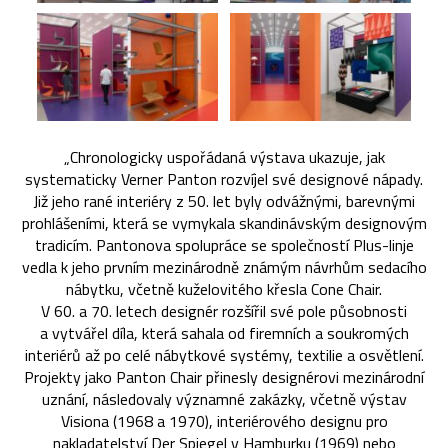
„Chronologicky uspořádaná výstava ukazuje, jak
systematicky Verner Panton rozvíjel své designové nápady.
Již jeho rané interiéry z 50. let byly odvážnými, barevnými
prohlášeními, která se vymykala skandinávským designovým
tradicím. Pantonova spolupráce se společností Plus-linje
vedla k jeho prvním mezinárodně známým návrhům sedacího
nábytku, včetně kuželovitého křesla Cone Chair.
V 60. a 70. letech designér rozšířil své pole působnosti
a vytvářel díla, která sahala od firemních a soukromých
interiérů až po celé nábytkové systémy, textilie a osvětlení.
Projekty jako Panton Chair přinesly designérovi mezinárodní
uznání, následovaly významné zakázky, včetně výstav
Visiona (1968 a 1970), interiérového designu pro
nakladatelství Der Spiegel v Hamburku (1969) nebo