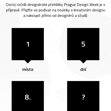
Osmý ročník designérské přehlídky Prague Design Week je v
přípravě. Přijďte se podívat na novinky v kreativním designu
a nakoupit přímo od designérů a studií.
1
5
místo
dní
8.
?