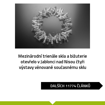
Mezinárodní trienále skla a bižuterie
otevřelo v Jablonci nad Nisou čtyři
výstavy věnované současnému sklu
DALŠÍCH 11774 ČLÁNKŮ