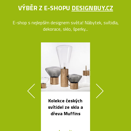
VÝBĚR Z E-SHOPU
DESIGNBUY.CZ
E-shop s nejlepším designem světa! Nábytek, svítidla,
dekorace, sklo, šperky...
Kolekce českých
Ručně vyráb
svítidel ze skla a
stolička Stool
dřeva Muffins
roku 193