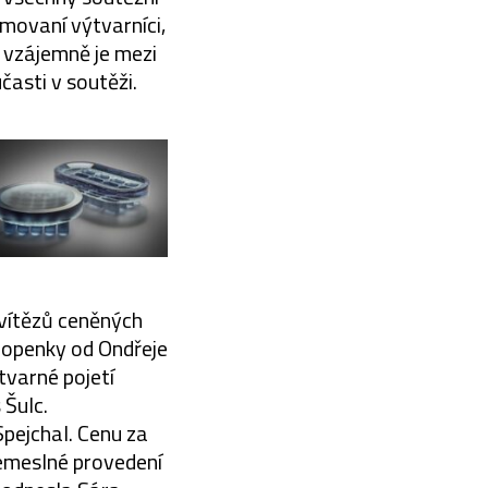
omovaní výtvarníci,
 vzájemně je mezi
časti v soutěži.
 vítězů ceněných
Kropenky od Ondřeje
varné pojetí
 Šulc.
pejchal. Cenu za
emeslné provedení