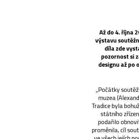
Až do 4. října
výstavu soutěžn
díla zde vyst
pozornost si 
designu až po 
„Počátky soutěže
muzea (Alexande
Tradice byla bohuž
státního zřízen
podařilo obnovi
proměnila, cíl sou
ve všech jejích 