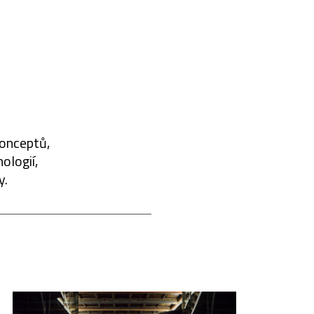
konceptů,
ologií,
y.