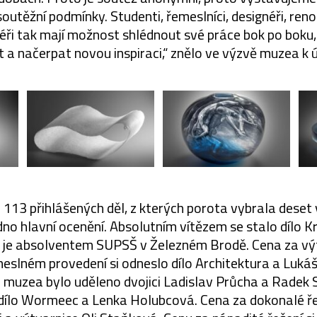
 soutěžní podmínky. Studenti, řemeslníci, designéři, ren
éři tak mají možnost shlédnout své práce bok po boku,
a načerpat novou inspiraci,“ znělo ve výzvě muzea k ú
 113 přihlášených děl, z kterých porota vybrala deset
dno hlavní ocenění. Absolutním vítězem se stalo dílo 
ý je absolventem SUPSŠ v Železném Brodě. Cena za výt
eslném provedení si odneslo dílo Architektura a Lukáš
 muzea bylo uděleno dvojici Ladislav Průcha a Radek S
o dílo Wormeec a Lenka Holubcová. Cena za dokonalé ř