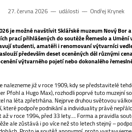
27. června 2026
––
události
––
Ondřej Krynek
 2026 je možné navštívit Sklářské muzeum Nový Bor a
ích prací přihlášených do soutěže Řemeslo a Umění v
avují studenti, amatéři i renomovaní výtvarníci vedl
zaslouží především deset oceněných děl různými cen
ocenění výtvarného pojetí nebo dokonalého řemesln
 nalezneme již v roce 1909, kdy se představitelé tehd
r Pfohl a Hugo Max), rozhodli poprvé tuto muzejní s
el na léta zpřetrhána. Nejprve druhou světovou válko
í, které podpoře podnikání a individuality právě nepřál
t až v roce 1994, před 33 lety…. Forma a pravidla sou
těže ale zůstává i po více než sto letech stejný – podp
podobách. Proto je soutěž anonymní, proto vystavujeme