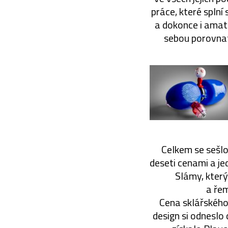
práce, které splní
a dokonce i amat
sebou porovnat 
Celkem se sešlo
deseti cenami a je
Slámy, kter
a řem
Cena sklářského
design si odnesl