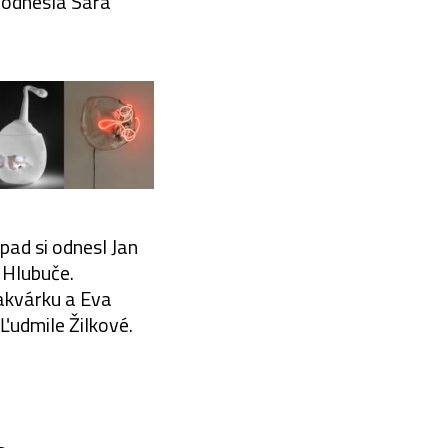
i odnesla Sára
pad si odnesl Jan
 Hlubuče.
 akvárku a Eva
 Ľudmile Žilkové.