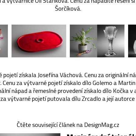
i a výtvarnice Oli Staňková. Cenu za nápadité řešení s
Šorčíková.
 pojetí získala Josefína Váchová. Cenu za originální ná
r. Cenu za výtvarné pojetí získalo dílo Golemo a Martin
nální nápad a řemeslné provedení získalo dílo Kočka v
a výtvarné pojetí putovala dílu Zrcadlo a její autorce
Čtěte související článek na DesignMag.cz