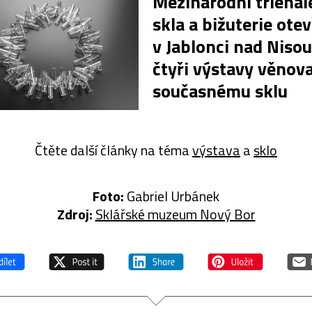
Mezinárodní trienál
skla a bižuterie otev
v Jablonci nad Nisou
čtyři výstavy věnov
současnému sklu
Čtěte další články na téma
výstava
a
sklo
Foto:
Gabriel Urbánek
Zdroj:
Sklářské muzeum Nový Bor