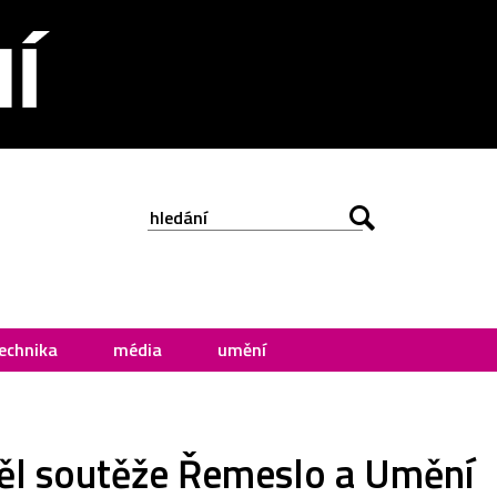
echnika
média
umění
ěl soutěže Řemeslo a Umění