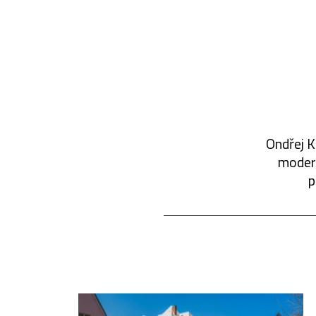
Ondřej K
modern
p