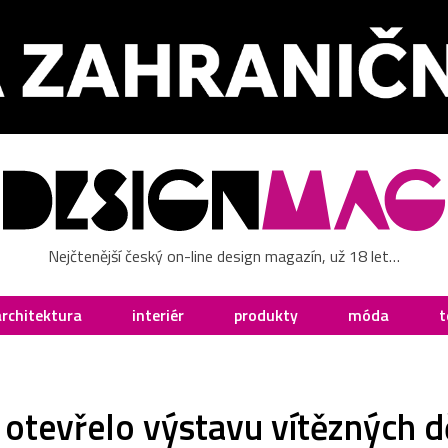
Nejčtenější český on-line design magazín, už 18 let…
architektura
interiér
produkty
móda
t
otevřelo výstavu vítězných d