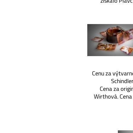
získalo Plavc
Cenu za výtvarné
Schindle
Cena za origi
Wirthová. Cena z