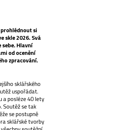
 prohlédnout si
e skle 2026. Svá
e sebe. Hlavní
ami od ocenění
ého zpracování.
ejšího sklářského
outěž uspořádat.
u a posléze 40 lety
o. Soutěž se tak
těže se postupně
ora sklářské tvorby
 všechny soutěžní