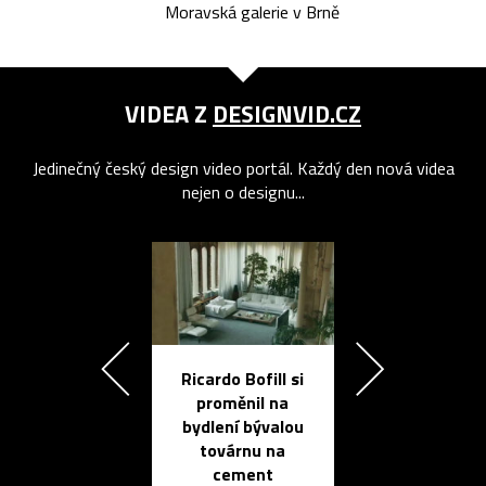
Moravská galerie v Brně
VIDEA Z
DESIGNVID.CZ
Jedinečný český design video portál. Každý den nová videa
nejen o designu...
Ricardo Bofill si
Přichází ten
proměnil na
propracovan
bydlení bývalou
elektronic
továrnu na
zápisník
cement
reMarkable