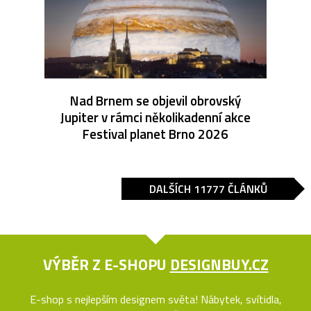
Nad Brnem se objevil obrovský
Jupiter v rámci několikadenní akce
Festival planet Brno 2026
DALŠÍCH 11777 ČLÁNKŮ
VÝBĚR Z E-SHOPU
DESIGNBUY.CZ
E-shop s nejlepším designem světa! Nábytek, svítidla,