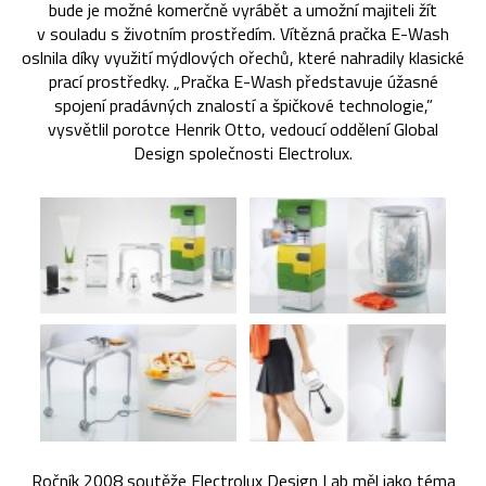
bude je možné komerčně vyrábět a umožní majiteli žít
v souladu s životním prostředím. Vítězná pračka E-Wash
oslnila díky využití mýdlových ořechů, které nahradily klasické
prací prostředky. „Pračka E-Wash představuje úžasné
spojení pradávných znalostí a špičkové technologie,”
vysvětlil porotce Henrik Otto, vedoucí oddělení Global
Design společnosti Electrolux.
Ročník 2008 soutěže Electrolux Design Lab měl jako téma