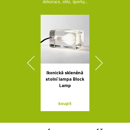
dekorace, sklo, šperky...
Ikonická skleněná
Kolekce sto
stolní lampa Block
stolků Mille
Lamp
od Bontempi
koupit
koupit