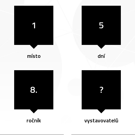
1
5
místo
dní
8.
?
ročník
vystavovatelů