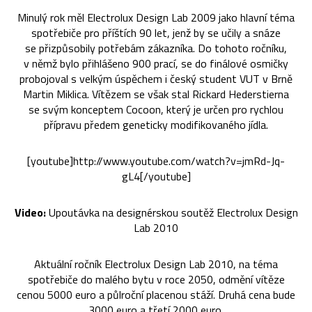
Minulý rok měl Electrolux Design Lab 2009 jako hlavní téma
spotřebiče pro příštích 90 let, jenž by se učily a snáze
se přizpůsobily potřebám zákazníka. Do tohoto ročníku,
v němž bylo přihlášeno 900 prací, se do finálové osmičky
probojoval s velkým úspěchem i český student VUT v Brně
Martin Miklica. Vítězem se však stal Rickard Hederstierna
se svým konceptem Cocoon, který je určen pro rychlou
přípravu předem geneticky modifikovaného jídla.
[youtube]http://www.youtube.com/watch?v=jmRd-Jq-
gL4[/youtube]
Video:
Upoutávka na designérskou soutěž Electrolux Design
Lab 2010
Aktuální ročník Electrolux Design Lab 2010, na téma
spotřebiče do malého bytu v roce 2050, odmění vítěze
cenou 5000 euro a půlroční placenou stáží. Druhá cena bude
3000 euro a třetí 2000 euro.