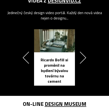
VIDEA Z
DESIGNVID.CZ
Jedinečný český design video portál. Každý den nová videa
nejen o designu...
Ricardo Bofill si
Přichází ten
proměnil na
propracovan
bydlení bývalou
elektronic
továrnu na
zápisník
cement
reMarkable
ON-LINE
DESIGN MUSEUM