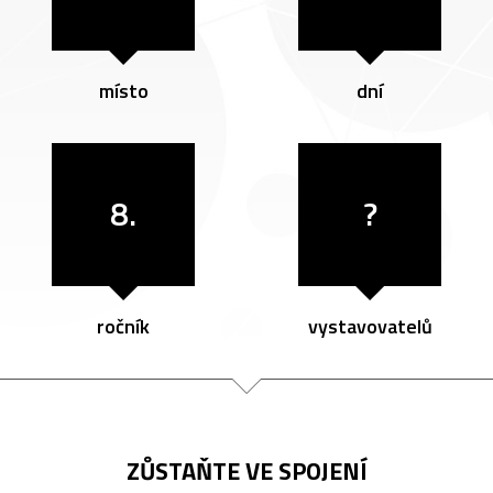
místo
dní
8.
?
ročník
vystavovatelů
ZŮSTAŇTE VE SPOJENÍ