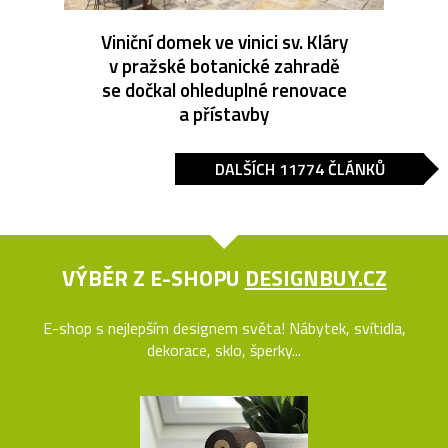
Viniční domek ve vinici sv. Kláry
v pražské botanické zahradě
se dočkal ohleduplné renovace
a přístavby
DALŠÍCH 11774 ČLÁNKŮ
VÝBĚR Z E-SHOPU
DESIGNBUY.CZ
E-shop s nejlepším designem světa! Nábytek, svítidla,
dekorace, sklo, šperky...