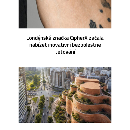
Londýnská značka CipherX začala
nabízet inovativní bezbolestné
tetování