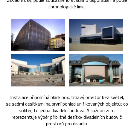
základní osy: podle současného státního uspořádání a podle
chronologické linie.
Instalace připomíná black box, tmavý prostor bez světel,
se sedmi desítkami na první pohled unifikovaných objektů; co
solitér, to jedna divadelní budova. A každou zemi
reprezentuje výběr přibližně desítky divadelních budov či
prostorů pro divadlo.