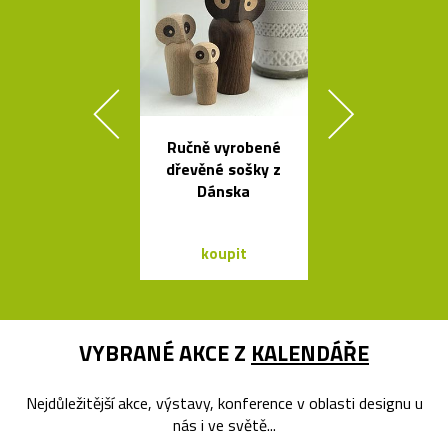
Ručně vyrobené
Závěsná
dřevěné sošky z
bambuso
Dánska
svítidla Bamb
dvou tvare
koupit
koupit
VYBRANÉ AKCE Z
KALENDÁŘE
Nejdůležitější akce, výstavy, konference v oblasti designu u
nás i ve světě...