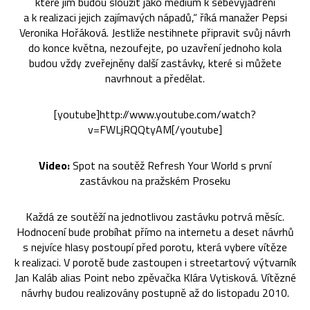
které jim budou sloužit jako médium k sebevyjádření
a k realizaci jejich zajímavých nápadů,“ říká manažer Pepsi
Veronika Hořáková. Jestliže nestihnete připravit svůj návrh
do konce května, nezoufejte, po uzavření jednoho kola
budou vždy zveřejněny další zastávky, které si můžete
navrhnout a předělat.
[youtube]http://www.youtube.com/watch?
v=FWLjRQQtyAM[/youtube]
Video:
Spot na soutěž Refresh Your World s první
zastávkou na pražském Proseku
Každá ze soutěží na jednotlivou zastávku potrvá měsíc.
Hodnocení bude probíhat přímo na internetu a deset návrhů
s nejvíce hlasy postoupí před porotu, která vybere vítěze
k realizaci. V porotě bude zastoupen i streetartový výtvarník
Jan Kaláb alias Point nebo zpěvačka Klára Vytisková. Vítězné
návrhy budou realizovány postupně až do listopadu 2010.