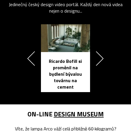
Jedinečný český design video portál. Každý den nová videa
nejen o designu...
Ricardo Bofill si
Přichází ten
proměnil na
propracovan
bydlení bývalou
elektronic
továrnu na
zápisník
cement
reMarkable
ON-LINE
DESIGN MUSEUM
Víte, že lampa Arco váží celá přibližně 60 kilogramů?