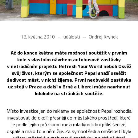
18. května 2010
události
Ondřej Krynek
Až do konce května máte možnost soutěžit v prvním
kole s vlastním návrhem autobusové zastávky
v netradičním projektu Refresh Your World neboli Osvěž
svůj život, kterým se společnost Pepsi snaží osvěžit
šedivost měst, v nichž žijeme. První neobvyklá zastávka
už stojí v Praze a další v Brně a Liberci může navrhnout
kdokoliv na stránkách soutěže.
Místo investice jen do reklamy se společnost Pepsi rozhodla
investovat do okolí, přesněji do městského prostředí, které
je podle jejího průzkumu mezi mladými lidmi příliš šedivé,
ospalé a málo to v něm žije. Za symbol šedi a omšelosti byly