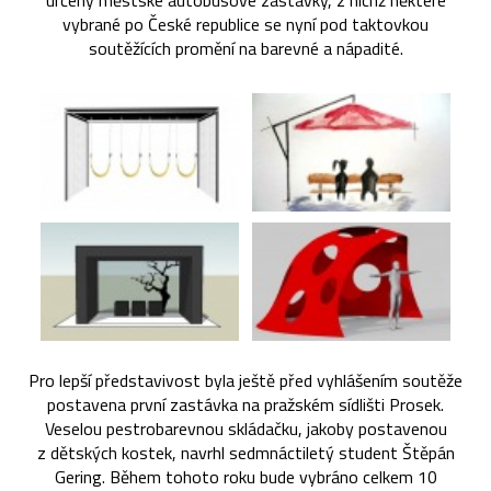
určeny městské autobusové zastávky, z nichž některé
vybrané po České republice se nyní pod taktovkou
soutěžících promění na barevné a nápadité.
Pro lepší představivost byla ještě před vyhlášením soutěže
postavena první zastávka na pražském sídlišti Prosek.
Veselou pestrobarevnou skládačku, jakoby postavenou
z dětských kostek, navrhl sedmnáctiletý student Štěpán
Gering. Během tohoto roku bude vybráno celkem 10