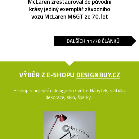
McLaren zrestauroval do původní
krásy jediný exemplář závodního
vozu McLaren M6GT ze 70. let
DALŠÍCH 11778 ČLÁNKŮ
VÝBĚR Z E-SHOPU
DESIGNBUY.CZ
E-shop s nejlepším designem světa! Nábytek, svítidla,
dekorace, sklo, šperky...