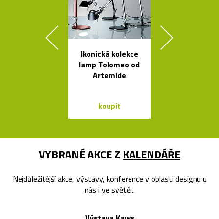
Ikonická kolekce
Český set ka
lamp Tolomeo od
se sklenic
Artemide
Ondine
koupit
koupit
VYBRANÉ AKCE Z
KALENDÁŘE
Nejdůležitější akce, výstavy, konference v oblasti designu u
nás i ve světě...
Výstava Kaws