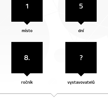
1
5
místo
dní
8.
?
ročník
vystavovatelů