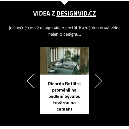
VIDEA Z
DESIGNVID.CZ
Jedinečný český design video portál. Každý den nová videa
nejen o designu...
Ricardo Bofill si
Přichází ten
proměnil na
propracovan
bydlení bývalou
elektronic
továrnu na
zápisník
cement
reMarkable