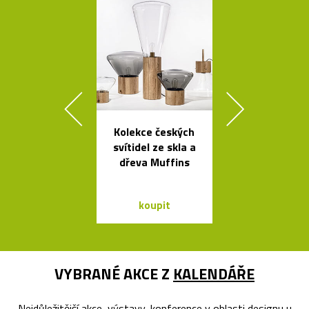
Kolekce českých
Ručně vyráb
svítidel ze skla a
stolička Stool
dřeva Muffins
roku 193
koupit
koupit
VYBRANÉ AKCE Z
KALENDÁŘE
Nejdůležitější akce, výstavy, konference v oblasti designu u