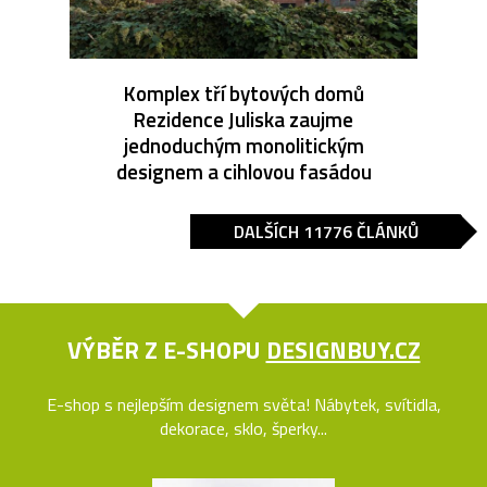
Komplex tří bytových domů
Rezidence Juliska zaujme
jednoduchým monolitickým
designem a cihlovou fasádou
DALŠÍCH 11776 ČLÁNKŮ
VÝBĚR Z E-SHOPU
DESIGNBUY.CZ
E-shop s nejlepším designem světa! Nábytek, svítidla,
dekorace, sklo, šperky...