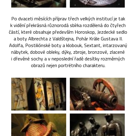
Po dvaceti měsících příprav třech velkých institucí je tak
k vidění překrásná různorodá sbírka rozdělená do čtyřech
částí, které obsahuje především Horoskop, Jezdecké sedlo
a boty Albrechta z Valdštejna, Pohár Krále Gustava II.
Adolfa, Postiliónské boty a klobouk, Sextant, intarzovaný
nábytek, dobové obleky, dýky, zbroje, bronzové, zlacené
i dřevěné sochy a v neposlední řadě desítky rozměrných
obrazů nejen portrétního charakteru.