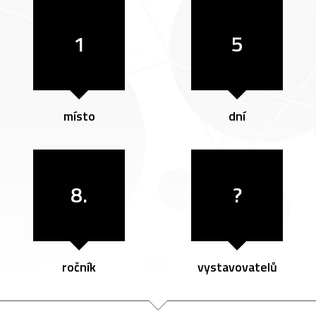
1
5
místo
dní
8.
?
ročník
vystavovatelů