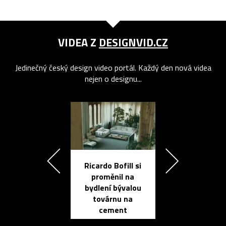
VIDEA Z
DESIGNVID.CZ
Jedinečný český design video portál. Každý den nová videa
nejen o designu...
Ricardo Bofill si
Přichází ten
proměnil na
propracovan
bydlení bývalou
elektronic
továrnu na
zápisník
cement
reMarkable