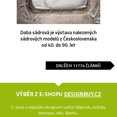
Doba sádrová je výstava nalezených
sádrových modelů z Československa
od 40. do 90. let
DALŠÍCH 11774 ČLÁNKŮ
VÝBĚR Z E-SHOPU
DESIGNBUY.CZ
E-shop s nejlepším designem světa! Nábytek, svítidla,
dekorace, sklo, šperky...