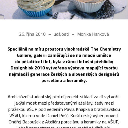
26. října 2010
události
Monika Hanková
Speciálně na míru prostoru vinohradské The Chemistry
Gallery, galerii zaměřující se na mladé umělce
do pětatřiceti let, byla v rámci letošní přehlídky
Designblok 2010 vytvořena výstava mapující tvorbu
nejmladší generace českých a slovenských designérů
porcelánu a keramiky.
Ambiciózní studentský pilotní projekt si kladl za cíl vytvořit
jakýsi most mezi představenými ateliéry, tedy mezi
pražskou VŠUP pod vedením Pavla Knapka a bratislavskou
VŠVU, kterou vede Daniel Piršč. Kurátorský výběr provedl
Ondřej Batoušek z Ateliéru porcelánu a keramiky na VŠUP,