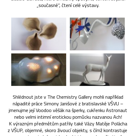
„současné“, čtení celé výstavy.
Shlédnout jste v The Chemistry Gallery mohli například
nápadité práce Simony Janišové z bratislavské VŠVU –
jmenujme její Voodoo věšák na šperky, cukřenku Astronaut
nebo velmi intimní erotickou pomůcku nazvanou Ach!
K výrazným předmětům patřily také Vázy Matěje Polácha
z VŠUP, objemné, skoro živoucí objekty, s čímž kontrastuje