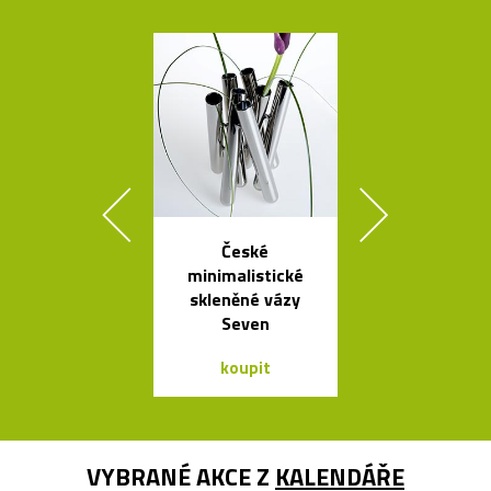
České
Kolekce
minimalistické
skleněných sví
skleněné vázy
Bulb a Mega 
Seven
koupit
koupit
VYBRANÉ AKCE Z
KALENDÁŘE