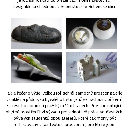
jehož samostatnou prezentaci mohli návštěvníci
Designbloku shlédnout v Superstudiu v Bubenské ulici.
Jak je řečeno výše, velkou roli sehrál samotný prostor galerie
vzniklé na půdorysu bývalého bytu, jenž se nachází v přízemí
secesního domu na pražských Vinohradech. Prostor imitující
obytné prostředí byl výzvou pro jednotlivé práce současných
i bývalých studentů obou ateliérů, které tak mohly být
reflektovány v kontextu s prostorem, pro který jsou