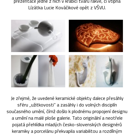
prezentace jedné z nich v krabici tvaru rakve, či vtipná
Lízátka Lucie Kováčikové opět z VŠVU.
Je zřejmé, že uvedené keramické objekty dalece přesáhly
sféru „užitkovosti“ a zasáhly i do volných disciplín
současného umění, čímž došlo k plodnému propojení designu
a umění na malé ploše galerie. Tato originální a neotřele
pojatá přehlídka mladých česko-slovenských designérů
keramiky a porcelánu překvapila variabilitou a rozdílným