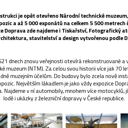
strukci je opět otevřeno Národní technické muzeum,
xpozic a až 5 000 exponátů na celkem 5 500 metrech 
e Doprava zde najdeme i Tiskařství, Fotografický at
rchitektura, stavitelství a design vytvořenou podle 
 621 dnech znovu veřejnosti otevírá rekonstruované a
ké muzeum (NTM). Za celou svou historii více jak 70 l
adně muzejním účelům. Do budovy bylo zcela nově ins
ozic. Největším lákadlem je jako vždy expozice Dopra
a. Najdeme v ní automobily, mnohem více motocyklů, jíz
lodě i ukázky z železniční dopravy v České republice.