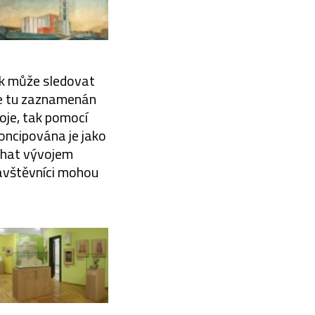
ík může sledovat
je tu zaznamenán
oje, tak pomocí
Koncipována je jako
ochat vývojem
návštěvníci mohou