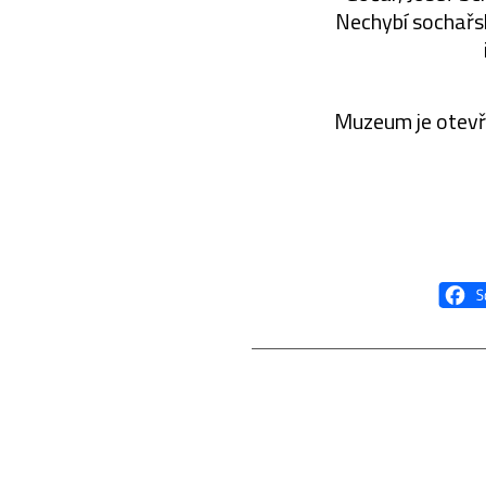
Nechybí sochařsk
Muzeum je otevře