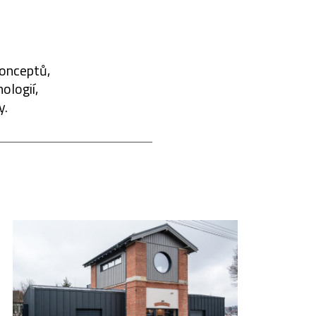
konceptů,
ologií,
y.