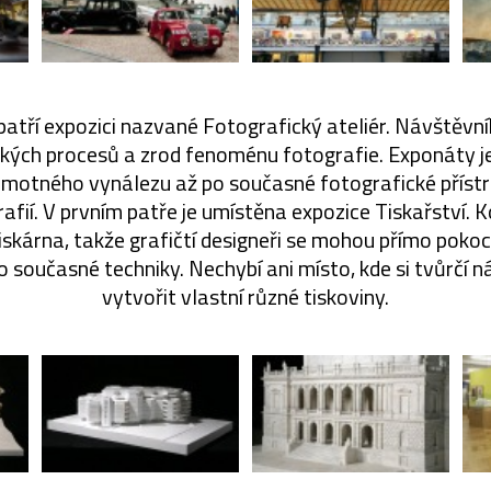
patří expozici nazvané Fotografický ateliér. Návštěvn
ckých procesů a zrod fenoménu fotografie. Exponáty 
samotného vynálezu až po současné fotografické přístr
rafií. V prvním patře je umístěna expozice Tiskařství. 
iskárna, takže grafičtí designeři se mohou přímo pok
po současné techniky. Nechybí ani místo, kde si tvůrčí 
vytvořit vlastní různé tiskoviny.