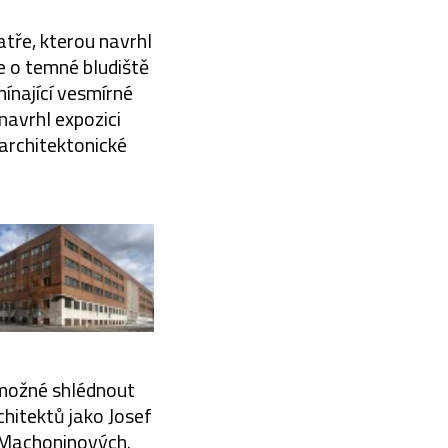
tře, kterou navrhl
e o temné bludiště
ínající vesmírné
navrhl expozici
 architektonické
 možné shlédnout
hitektů jako Josef
 Machoninových.