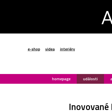
e-shop
videa
interiéry
homepage
události
Inovované 