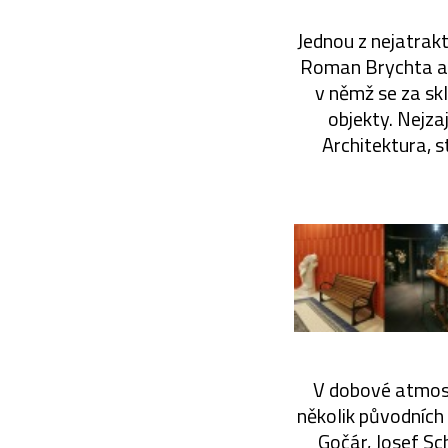
Jednou z nejatrak
Roman Brychta a č
v němž se za sk
objekty. Nejza
Architektura, s
V dobové atmosf
několik původních
Gočár, Josef S