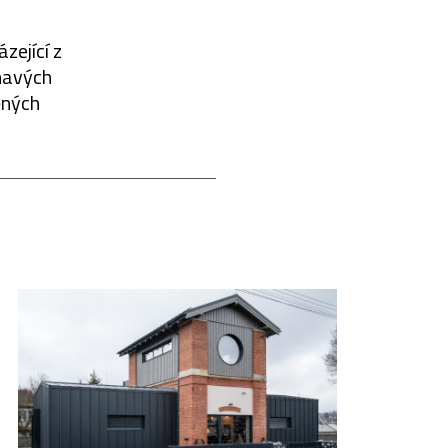
zející z
ímavých
ěných