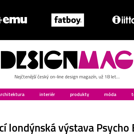
Nejčtenější český on-line design magazín, už 18 let…
architektura
interiér
produkty
móda
t
ící londýnská výstava Psycho 