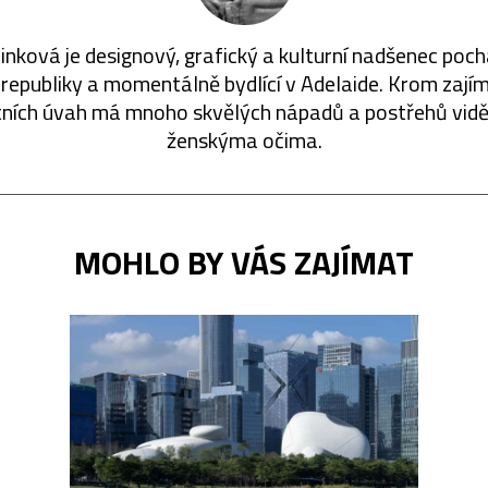
linková je designový, grafický a kulturní nadšenec pochá
republiky a momentálně bydlící v Adelaide. Krom zaj
tních úvah má mnoho skvělých nápadů a postřehů vid
ženskýma očima.
MOHLO BY VÁS ZAJÍMAT