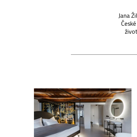
Jana Ži
České 
živo