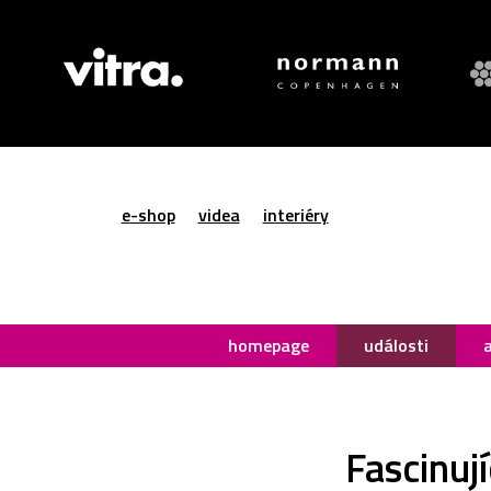
e-shop
videa
interiéry
homepage
události
Fascinuj