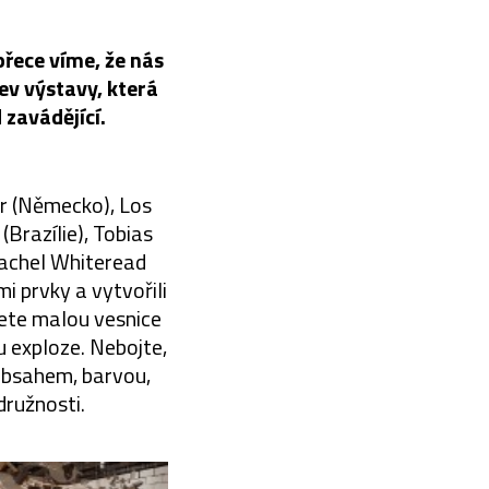
přece víme, že nás
zev výstavy, která
zavádějící.
r (Německo), Los
(Brazílie), Tobias
Rachel Whiteread
i prvky a vytvořili
dete malou vesnice
 exploze. Nebojte,
 obsahem, barvou,
družnosti.