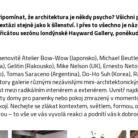
ipomínat, že architektura je někdy psycho? Všichni 
extázi stejně jako k šílenství. I přes to všechno je ná
yřicátou sezónu londýnské Hayward Gallery, poněkud 
menovitě Atelier Bow-Wow (Japonsko), Michael Beutle
), Gelitin (Rakousko), Mike Nelson (UK), Ernesto Neto 
ko), Tomas Saraceno (Argentina), Do-Ho Suh (Korea), 
story galerie různými nezávislými mini-architektonickým
st mezi radikálním interiérem a exteriérem. Uvnitř naj
sty domy pro panenky nebo pokoj zmrazený v momentu
kojí. Nechejte se zlákat kontextem, světlem, formou,
u – to vše ve vás vyvolá reakci a podnítí vás k dobro