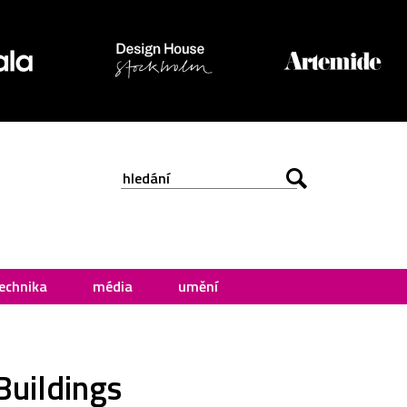
echnika
média
umění
Buildings