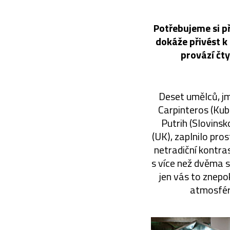
Potřebujeme si př
dokáže přivést k 
provází čt
Deset umělců, j
Carpinteros (Kuba
Putrih (Slovins
(UK), zaplnilo pro
netradiční kontra
s více než dvěma 
jen vás to znepo
atmosféro