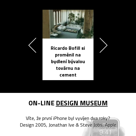
Ricardo Bofill si
Přichází ten
proměnil na
propracovan
bydlení bývalou
elektronic
továrnu na
zápisník
cement
reMarkable
ON-LINE
DESIGN MUSEUM
Víte, že první iPhone byl vyvíjen dva roky?
Design 2005, Jonathan Ive & Steve Jobs, Apple