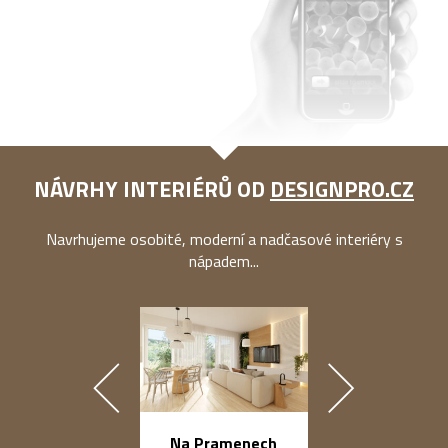
NÁVRHY INTERIÉRŮ OD
DESIGNPRO.CZ
Navrhujeme osobité, moderní a nadčasové interiéry s
nápadem...
náměstí Na Ba
Na Pramenech