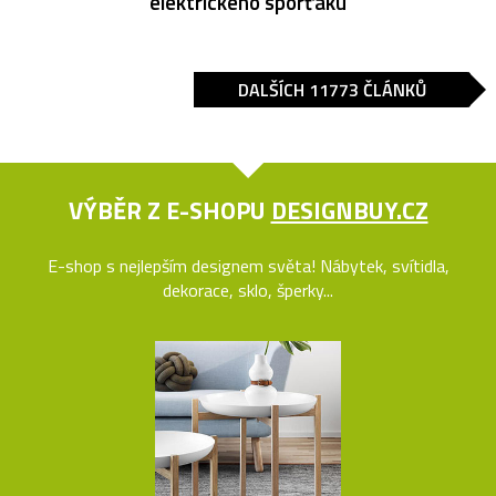
elektrického sporťáku
DALŠÍCH 11773 ČLÁNKŮ
VÝBĚR Z E-SHOPU
DESIGNBUY.CZ
E-shop s nejlepším designem světa! Nábytek, svítidla,
dekorace, sklo, šperky...