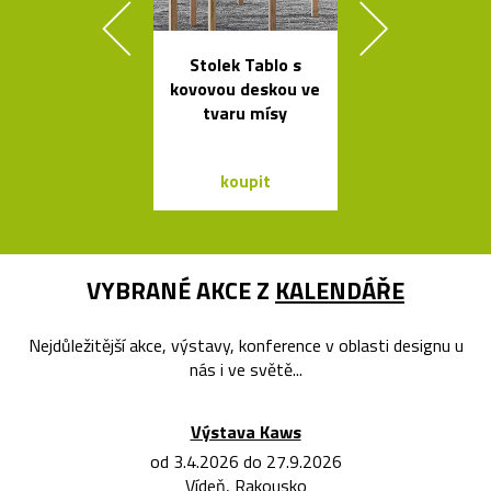
Stolek Tablo s
Česká porcel
kovovou deskou ve
miska ve tv
tvaru mísy
loďky
koupit
koupit
VYBRANÉ AKCE Z
KALENDÁŘE
Nejdůležitější akce, výstavy, konference v oblasti designu u
nás i ve světě...
Výstava Kaws
od 3.4.2026 do 27.9.2026
Vídeň, Rakousko