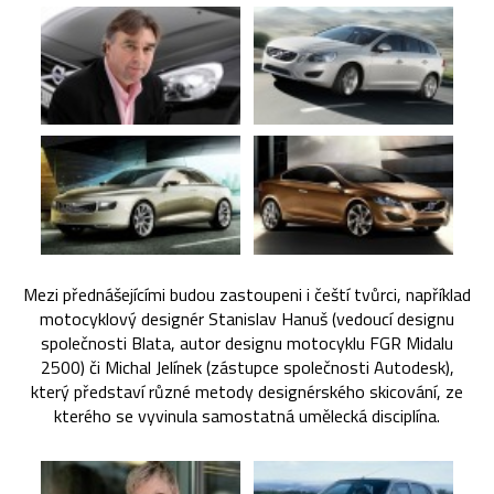
Mezi přednášejícími budou zastoupeni i čeští tvůrci, například
motocyklový designér Stanislav Hanuš (vedoucí designu
společnosti Blata, autor designu motocyklu FGR Midalu
2500) či Michal Jelínek (zástupce společnosti Autodesk),
který představí různé metody designérského skicování, ze
kterého se vyvinula samostatná umělecká disciplína.