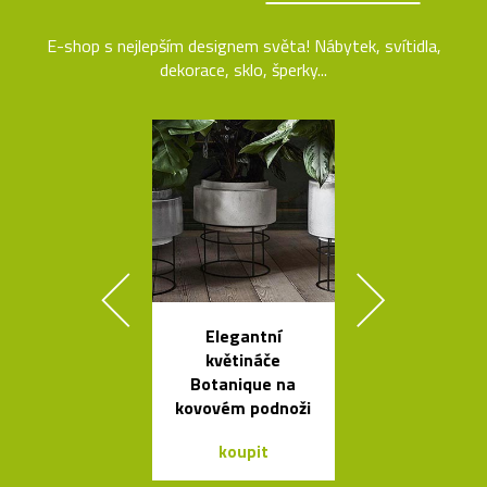
E-shop s nejlepším designem světa! Nábytek, svítidla,
dekorace, sklo, šperky...
Elegantní
Ikonická skl
květináče
stolní lampa 
Botanique na
Lamp
kovovém podnoži
koupit
koupit