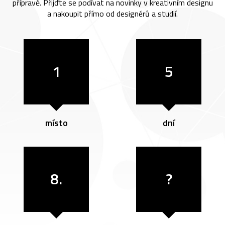
přípravě. Přijďte se podívat na novinky v kreativním designu
a nakoupit přímo od designérů a studií.
1
5
místo
dní
8.
?