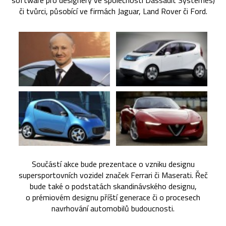
software pro designéry ve společnosti Dassault Systèmes)
či tvůrci, působící ve firmách Jaguar, Land Rover či Ford.
Součástí akce bude prezentace o vzniku designu
supersportovních vozidel značek Ferrari či Maserati. Řeč
bude také o podstatách skandinávského designu,
o prémiovém designu příští generace či o procesech
navrhování automobilů budoucnosti.