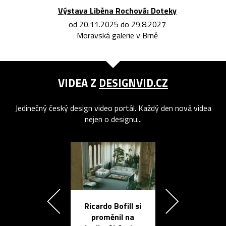
Výstava Liběna Rochová: Doteky
od 20.11.2025 do 29.8.2027
Moravská galerie v Brně
VIDEA Z
DESIGNVID.CZ
Jedinečný český design video portál. Každý den nová videa
nejen o designu...
Ricardo Bofill si
Přichází ten
proměnil na
propracovan