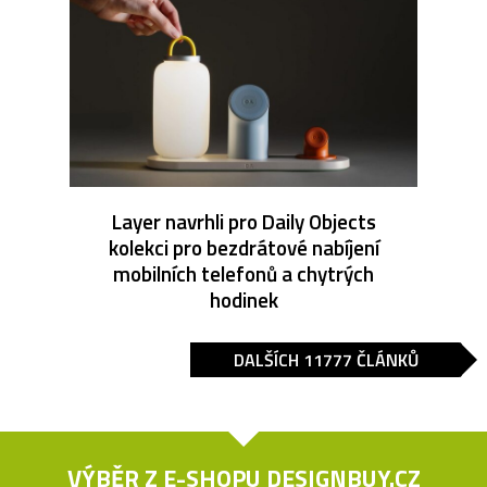
Layer navrhli pro Daily Objects
kolekci pro bezdrátové nabíjení
mobilních telefonů a chytrých
hodinek
DALŠÍCH 11777 ČLÁNKŮ
VÝBĚR Z E-SHOPU
DESIGNBUY.CZ