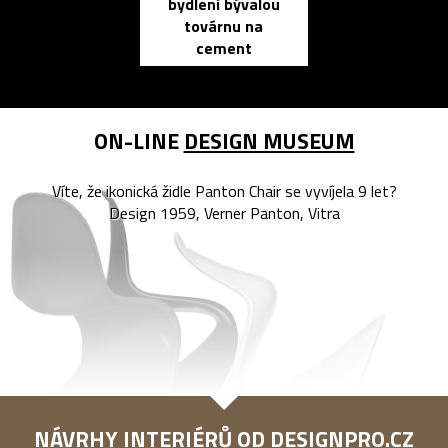
bydlení bývalou
elektronic
továrnu na
zápisník
cement
reMarkable
ON-LINE
DESIGN MUSEUM
Víte, že ikonická židle Panton Chair se vyvíjela 9 let?
Design 1959, Verner Panton, Vitra
NÁVRHY INTERIÉRŮ OD
DESIGNPRO.CZ