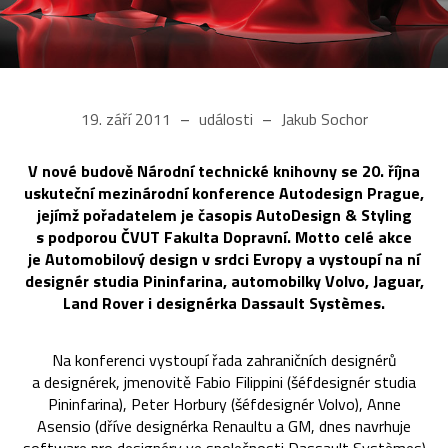
19. září 2011
události
Jakub Sochor
V nové budově Národní technické knihovny se 20. října
uskuteční mezinárodní konference Autodesign Prague,
jejímž pořadatelem je časopis AutoDesign & Styling
s podporou ČVUT Fakulta Dopravní. Motto celé akce
je Automobilový design v srdci Evropy a vystoupí na ní
designér studia Pininfarina, automobilky Volvo, Jaguar,
Land Rover i designérka Dassault Systèmes.
Na konferenci vystoupí řada zahraničních designérů
a designérek, jmenovitě Fabio Filippini (šéfdesignér studia
Pininfarina), Peter Horbury (šéfdesignér Volvo), Anne
Asensio (dříve designérka Renaultu a GM, dnes navrhuje