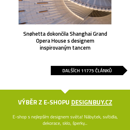
Snøhetta dokončila Shanghai Grand
Opera House s designem
inspirovaným tancem
DALŠÍCH 11775 ČLÁNKŮ
VÝBĚR Z E-SHOPU
DESIGNBUY.CZ
E-shop s nejlepším designem světa! Nábytek, svítidla,
dekorace, sklo, šperky...