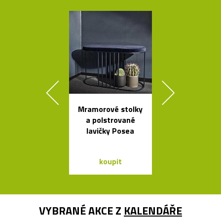
Mramorové stolky
České
a polstrované
minimalisti
lavičky Posea
skleněné v
Seven
koupit
koupit
VYBRANÉ AKCE Z
KALENDÁŘE