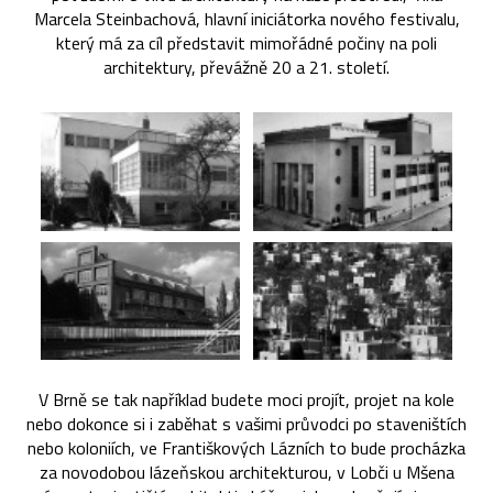
Marcela Steinbachová, hlavní iniciátorka nového festivalu,
který má za cíl představit mimořádné počiny na poli
architektury, převážně 20 a 21. století.
V Brně se tak například budete moci projít, projet na kole
nebo dokonce si i zaběhat s vašimi průvodci po staveništích
nebo koloniích, ve Františkových Lázních to bude procházka
za novodobou lázeňskou architekturou, v Lobči u Mšena