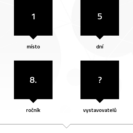
1
5
místo
dní
8.
?
ročník
vystavovatelů