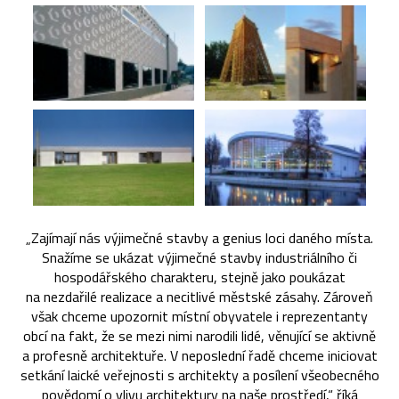
„Zajímají nás výjimečné stavby a genius loci daného místa.
Snažíme se ukázat výjimečné stavby industriálního či
hospodářského charakteru, stejně jako poukázat
na nezdařilé realizace a necitlivé městské zásahy. Zároveň
však chceme upozornit místní obyvatele i reprezentanty
obcí na fakt, že se mezi nimi narodili lidé, věnující se aktivně
a profesně architektuře. V neposlední řadě chceme iniciovat
setkání laické veřejnosti s architekty a posílení všeobecného
povědomí o vlivu architektury na naše prostředí,“ říká