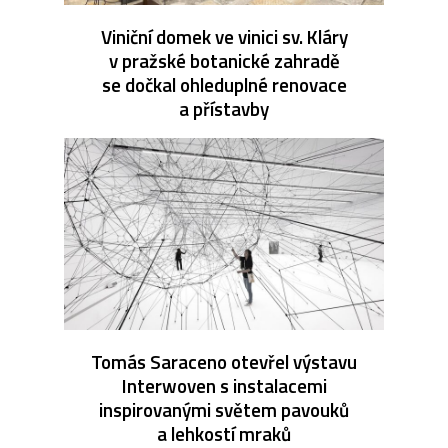
Viniční domek ve vinici sv. Kláry
v pražské botanické zahradě
se dočkal ohleduplné renovace
a přístavby
Tomás Saraceno otevřel výstavu
Interwoven s instalacemi
inspirovanými světem pavouků
a lehkostí mraků