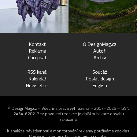
Kontakt
O DesignMag.cz
Reklama
Autoři
Chci psát
Archiv
RSS kanál
Soutěž
Kalendář
Poslat design
Newsletter
English
© DesignMag.cz – Všechna práva vyhrazena – 2007–2026 – ISSN
2464-6202.
Bez povolení redakce je další publikace obsahu
zakázána.
K analýze návštěvnosti a monitorování reklamy používáme
cookies
.
Používáním webu s tím vyjadřujete souhlas.