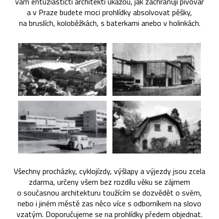
vám entuziastičtí architekti ukážou, jak zachraňují pivovar
a v Praze budete moci prohlídky absolvovat pěšky,
na bruslích, koloběžkách, s baterkami anebo v holinkách.
Všechny procházky, cyklojízdy, výšlapy a výjezdy jsou zcela
zdarma, určeny všem bez rozdílu věku se zájmem
o současnou architekturu toužícím se dozvědět o svém,
nebo i jiném městě zas něco více s odborníkem na slovo
vzatým. Doporučujeme se na prohlídky předem objednat.