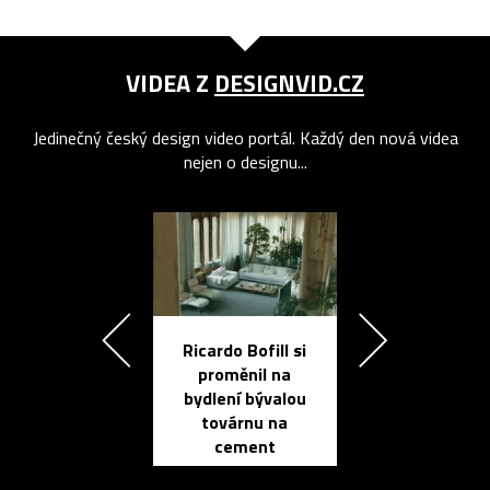
VIDEA Z
DESIGNVID.CZ
Jedinečný český design video portál. Každý den nová videa
nejen o designu...
Ricardo Bofill si
Přichází ten
proměnil na
propracovan
bydlení bývalou
elektronic
továrnu na
zápisník
cement
reMarkable