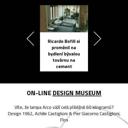
Ricardo Bofill si
Přichází ten
proměnil na
propracovan
bydlení bývalou
elektronic
továrnu na
zápisník
cement
reMarkable
ON-LINE
DESIGN MUSEUM
Víte, že lampa Arco váží celá přibližně 60 kilogramů?
Design 1962, Achille Castiglioni & Pier Giacomo Castiglioni,
Flos