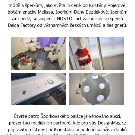
módě a šperkům, jako světlu Skleník od Kristýny Pojerové,
botám značky Melissa, šperkům Dany Bezděkové, šperkům
Antiperle, seskupení UNOSTO i úchvatné kolekci šperků
Belda Factory od významných českých umělců a designerů.
Čtvrté patro Šporkovského paláce je věnováno aukci,
prezentaci mediálních partnerů, kde pro vás DesignMag.cz
připravil v místnosti 406 instalaci v podobě koláže z článků