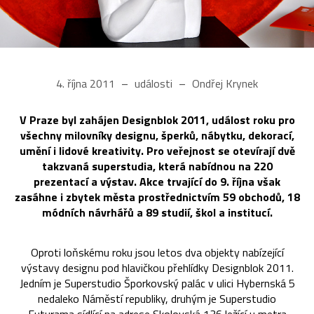
4. října 2011
události
Ondřej Krynek
V Praze byl zahájen Designblok 2011, událost roku pro
všechny milovníky designu, šperků, nábytku, dekorací,
umění i lidové kreativity. Pro veřejnost se otevírají dvě
takzvaná superstudia, která nabídnou na 220
prezentací a výstav. Akce trvající do 9. října však
zasáhne i zbytek města prostřednictvím 59 obchodů, 18
módních návrhářů a 89 studií, škol a institucí.
Oproti loňskému roku jsou letos dva objekty nabízející
výstavy designu pod hlavičkou přehlídky Designblok 2011.
Jedním je Superstudio Šporkovský palác v ulici Hybernská 5
nedaleko Náměstí republiky, druhým je Superstudio