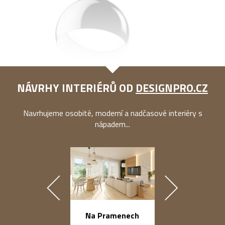
NÁVRHY INTERIÉRŮ OD
DESIGNPRO.CZ
Navrhujeme osobité, moderní a nadčasové interiéry s
nápadem...
náměstí Na Ba
Na Pramenech