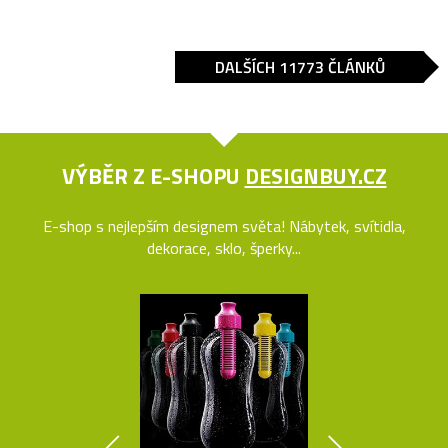
DALŠÍCH 11773 ČLÁNKŮ
VÝBĚR Z E-SHOPU
DESIGNBUY.CZ
E-shop s nejlepším designem světa! Nábytek, svítidla,
dekorace, sklo, šperky...