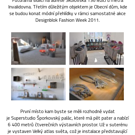
Futurama sídlící na adrese Skolovská 136 ležící u metra
Invalidovna. Třetím důležitým objektem je Obecní dům, kde
se budou konat módní přehlídky v rámci samostatné akce
Designblok Fashion Week 2011.
První místo kam byste se měli rozhodně vydat
je Superstudio Šporkovský palác, které má pět pater a nabízí
6 400 metrů čtverečních výstavních prostor. Už v suterénu
je vystaven Velký atlas světa, což je instalace představující