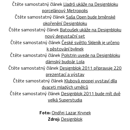
Čtěte samostatný článek
Lladró ukáže na Designbloku
porcelánový Metropolis
Čtěte samostatný článek
Saša Open bude brněnské
okořenění Designbloku
Čtěte samostatný článek
Batoušek ukáže na Designbloku
nový degustační set
Čtěte samostatný článek
České světlo Skleník je určeno
k pěstování bylinek
Čtěte samostatný článek
Polstrin uvede na Designbloku
dámský budoár Lola
Čtěte samostatný článek
Designblok 2011 připravuje 220
prezentací a výstav
Čtěte samostatný článek
Klubová epopej vystaví díla
dvaceti mladých umělců
Čtěte samostatný článek
Designblok 2011 bude mít dvě
velká Superstudia
Foto:
Ondřej Lazar Krynek
Zdroj:
Designblok