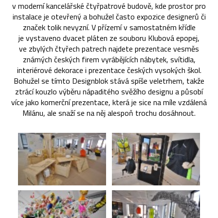
v moderní kancelářské čtyřpatrové budově, kde prostor pro
instalace je otevřený a bohužel často expozice designerů či
značek tolik nevyzní. V přízemí v samostatném křídle
je vystaveno dvacet pláten ze souboru Klubová epopej,
ve zbylých čtyřech patrech najdete prezentace vesměs
známých českých firem vyrábějících nábytek, svítidla,
interiérové dekorace i prezentace českých vysokých škol.
Bohužel se tímto Designblok stává spíše veletrhem, takže
ztrácí kouzlo výběru nápaditého svěžího designu a působí
více jako komerční prezentace, která je sice na míle vzdálená
Milánu, ale snaží se na něj alespoň trochu dosáhnout.