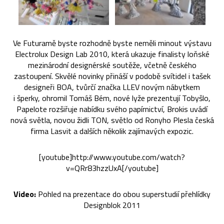
Ve Futuramě byste rozhodně byste neměli minout výstavu
Electrolux Design Lab 2010, která ukazuje finalisty loňské
mezinárodní designérské soutěže, včetně českého
zastoupení. Skvělé novinky přináší v podobě svítidel i tašek
designeři BOA, tvůrčí značka LLEV novým nábytkem
i šperky, ohromil Tomáš Bém, nové lyže prezentují Tobyšlo,
Papelote rozšiřuje nabídku svého papírnictví, Brokis uvádí
nová světla, novou židli TON, světlo od Ronyho Plesla česká
firma Lasvit a dalších několik zajímavých expozic.
[youtube]http://www.youtube.com/watch?
v=QRr83hzzUxA[/youtube]
Video:
Pohled na prezentace do obou superstudií přehlídky
Designblok 2011