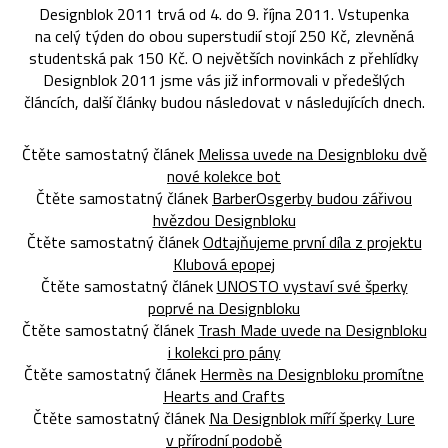
Designblok 2011 trvá od 4. do 9. října 2011. Vstupenka
na celý týden do obou superstudií stojí 250 Kč, zlevněná
studentská pak 150 Kč. O největších novinkách z přehlídky
Designblok 2011 jsme vás již informovali v předešlých
článcích, další články budou následovat v následujících dnech.
Čtěte samostatný článek
Melissa uvede na Designbloku dvě
nové kolekce bot
Čtěte samostatný článek
BarberOsgerby budou zářivou
hvězdou Designbloku
Čtěte samostatný článek
Odtajňujeme první díla z projektu
Klubová epopej
Čtěte samostatný článek
UNOSTO vystaví své šperky
poprvé na Designbloku
Čtěte samostatný článek
Trash Made uvede na Designbloku
i kolekci pro pány
Čtěte samostatný článek
Hermès na Designbloku promítne
Hearts and Crafts
Čtěte samostatný článek
Na Designblok míří šperky Lure
v přírodní podobě