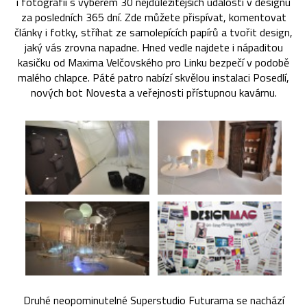
i fotografií s výběrem 30 nejdůležitějších událostí v designu
za posledních 365 dní. Zde můžete přispívat, komentovat
články i fotky, stříhat ze samolepících papírů a tvořit design,
jaký vás zrovna napadne. Hned vedle najdete i nápaditou
kasičku od Maxima Velčovského pro Linku bezpečí v podobě
malého chlapce. Páté patro nabízí skvělou instalaci Posedlí,
nových bot Novesta a veřejnosti přístupnou kavárnu.
Druhé neopominutelné Superstudio Futurama se nachází