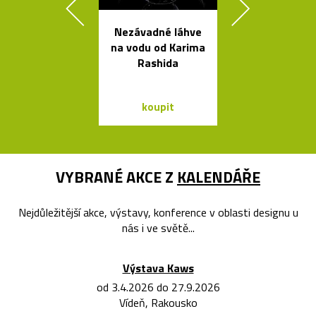
Nezávadné láhve
Závěsná
na vodu od Karima
bambuso
Rashida
svítidla Bamb
dvou tvare
koupit
koupit
VYBRANÉ AKCE Z
KALENDÁŘE
Nejdůležitější akce, výstavy, konference v oblasti designu u
nás i ve světě...
Výstava Kaws
od 3.4.2026 do 27.9.2026
Vídeň, Rakousko