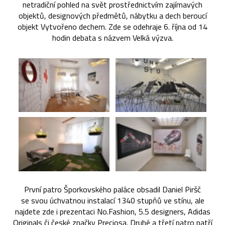
netradiční pohled na svět prostřednictvím zajímavých
objektů, designových předmětů, nábytku a dech beroucí
objekt Vytvořeno dechem. Zde se odehraje 6. října od 14
hodin debata s názvem Velká výzva.
První patro Šporkovského paláce obsadil Daniel Piršč
se svou úchvatnou instalací 1340 stupňů ve stínu, ale
najdete zde i prezentaci No.Fashion, 5.5 designers, Adidas
Originals či české značky Preciosa. Druhé a třetí patro patří