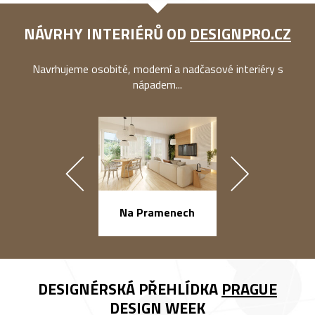
NÁVRHY INTERIÉRŮ OD
DESIGNPRO.CZ
Navrhujeme osobité, moderní a nadčasové interiéry s
nápadem...
náměstí Na Ba
Na Pramenech
DESIGNÉRSKÁ PŘEHLÍDKA
PRAGUE
DESIGN WEEK