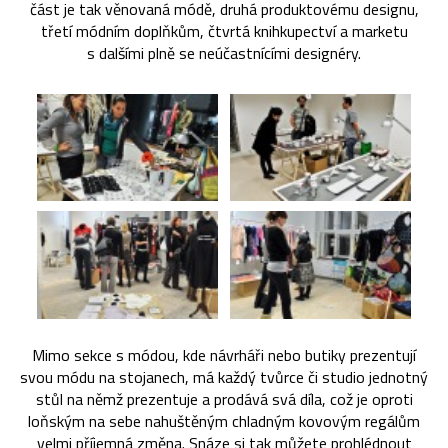
část je tak věnovaná módě, druhá produktovému designu,
třetí módním doplňkům, čtvrtá knihkupectví a marketu
s dalšími plně se neúčastnícími designéry.
Mimo sekce s módou, kde návrháři nebo butiky prezentují
svou módu na stojanech, má každý tvůrce či studio jednotný
stůl na němž prezentuje a prodává svá díla, což je oproti
loňským na sebe nahuštěným chladným kovovým regálům
velmi příjemná změna. Snáze si tak můžete prohlédnout