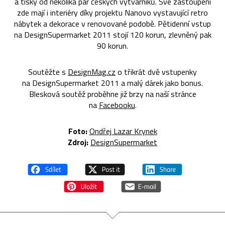
a tisky od několika pár českých výtvarníků. Své zastoupení
zde mají i interiéry díky projektu Nanovo vystavující retro
nábytek a dekorace v renovované podobě. Pětidenní vstup
na DesignSupermarket 2011 stojí 120 korun, zlevněný pak
90 korun.
Soutěžte s
DesignMag.cz
o třikrát dvě vstupenky
na DesignSupermarket 2011 a malý dárek jako bonus.
Blesková soutěž proběhne již brzy na naší stránce
na
Facebooku
.
Foto:
Ondřej Lazar Krynek
Zdroj:
DesignSupermarket