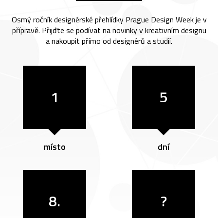
Osmý ročník designérské přehlídky Prague Design Week je v
přípravě. Přijďte se podívat na novinky v kreativním designu
a nakoupit přímo od designérů a studií.
1
5
místo
dní
8.
?