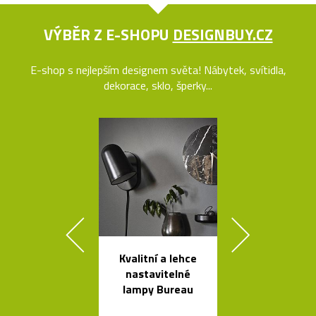
VÝBĚR Z E-SHOPU
DESIGNBUY.CZ
E-shop s nejlepším designem světa! Nábytek, svítidla,
dekorace, sklo, šperky...
Kvalitní a lehce
Ručně vyro
nastavitelné
dřevěné soš
lampy Bureau
Dánska