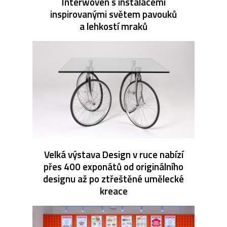
Interwoven s instalacemi
inspirovanými světem pavouků
a lehkostí mraků
Velká výstava Design v ruce nabízí
přes 400 exponátů od originálního
designu až po ztřeštěné umělecké
kreace