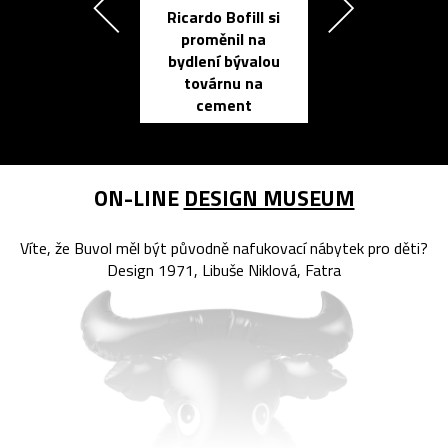
Ricardo Bofill si
Přichází ten
proměnil na
propracovan
bydlení bývalou
elektronic
továrnu na
zápisník
cement
reMarkable
ON-LINE
DESIGN MUSEUM
Víte, že Buvol měl být původně nafukovací nábytek pro děti?
Design 1971, Libuše Niklová, Fatra