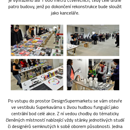
je vyhrazeno asi 1 600 metrů čtverečních, tedy celé druhé
patro budovy, jenž po dokončení rekonstrukce bude sloužit
jako kanceláře.
Po vstupu do prostor DesignSupermarketu se vám otevře
ve vestibulu Superkavárna s živou hudbou fungující jako
centrální bod celé akce. Z ní vedou chodby do tématicky
členěných místností nabízející vždy stánky jednotlivých studií
či designérů semknutých k sobě oborem působnosti. Jedna