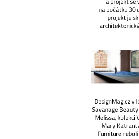
a projekt se 
na počátku 30 
projekt je s
architektonick
DesignMag.cz v l
Savanage Beauty 
Melissa, kolekci
Mary Katrantzo
Furniture nebol