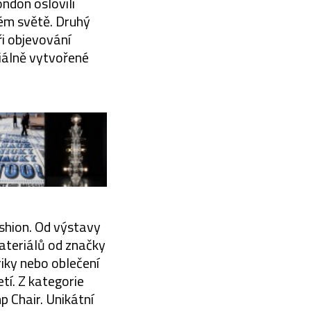
ondon oslovili
ém světě. Druhý
ři objevování
iálně vytvořené
shion. Od výstavy
teriálů od značky
iky nebo oblečení
tí. Z kategorie
 Chair. Unikátní