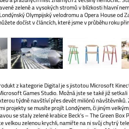
ravené zeleně a vysokých stromů v blízkosti hlavní nem
 Londýnský Olympijský velodromu a Opera House od Za
ůžete dočíst v článcích, které jsme v průběhu roku přin
odukt z kategorie Digital je s jistotou Microsoft Kine
Microsoft Games Studio. Možná jste se také již setkal
kterou týdně navštíví přes devět miliónů návštěvníků
mi projekty se musíte projít Londýnem, či jiným velký
vou se staly zelené krabice Beck’s – The Green Box P
te velkou zelenou krychli, namiřte na ni svůj chytrý te