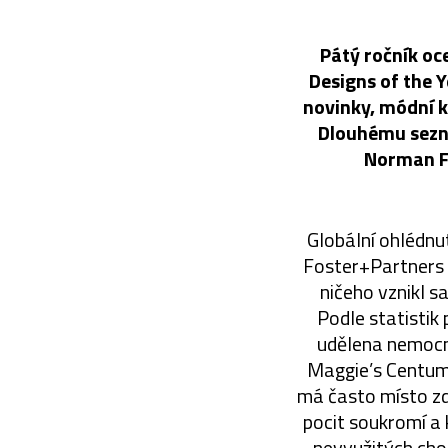
Pátý ročník oc
Designs of the 
novinky, módní k
Dlouhému sezn
Norman F
Globální ohlédnut
Foster+Partners v
ničeho vznikl s
Podle statistik
udělena nemocni
Maggie’s Centum 
má často místo zdí
pocit soukromí a 
nevyužitých cho