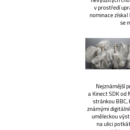
v prostředí up
nominace získal
se m
Nejznámější pr
a Kinect SDK od 
stránkou BBC, 
známými digitální
uměleckou výsta
na ulici potká