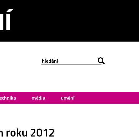
echnika
média
umění
n roku 2012