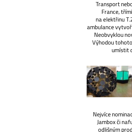
Transport nebo
France, třím
na elektřinu T
ambulance vytvoře
Neobvyklou novi
Výhodou tohoto p
umístit 
Nejvíce nominac
Jambox či nafu
odlišným prod