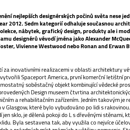
enění nejlepších designérských počinů světa nese j
Year 2012. Sedm kategorií odhaluje současnou archite
olekce, nábytek, grafický design, produkty ale i mod
amu designérů vévodí jména jako Alexander McQuee
oster, Vivienne Westwood nebo Ronan and Erwan Bo
í za inovativními realizacemi v oblasti architektury v
ytvořili Spaceport America, první komerční letištní p
amostatný soběstačný objekt kombinující vědecké prost
 provedených Design museem čtvrtina architektonický
čním a rehabilitačním zařízením. Jedním takovým je 
v Glasgow, které bylo vybudováno po lidi s rakovinou
 jen sklo, je dělená pokoji do L s dřevěnými stěnami, k
klidu. Byla sestavena tak, aby využila co nejvíce účel
deb a prázdných míst známých z většiny nemocnic. St