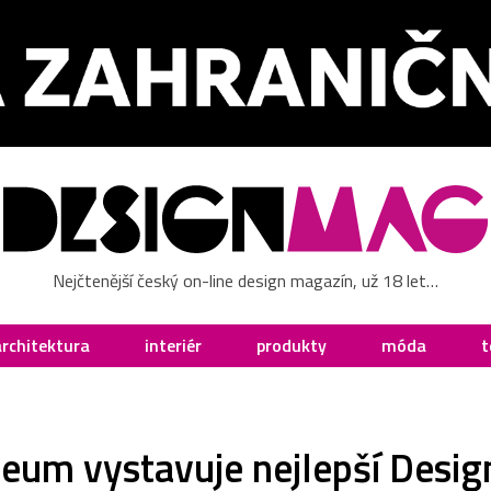
Nejčtenější český on-line design magazín, už 18 let…
architektura
interiér
produkty
móda
t
eum vystavuje nejlepší Desig