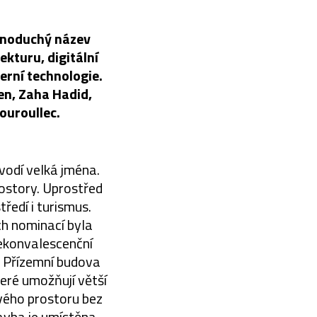
ednoduchý název
kturu, digitální
erní technologie.
n, Zaha Hadid,
uroullec.
évodí velká jména.
rostory. Uprostřed
ředí i turismus.
ch nominací byla
rekonvalescenční
. Přízemní budova
teré umožňují větší
ového prostoru bez
avba je umístěna