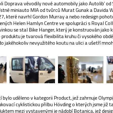
li Doprava vévodily nové automobily jako Autolib’ od 
ístné miniauto MIA od tvůrců Murat Gunak a Davida W
.27, které navrhl Gordon Murray a nebo redesign poho
ných Helen Hamlyn Centre ve spolupráci s Royal Coll
nkou se stal Bike Hanger, který je konstruován jako k
roduktu je tvarová flexibilita kruhu či vysokého obdél
do jakéhokoliv nevyužitého koutu na ulici a ušetří mno
í bylo uděleno v kategorii Product, jež zahrnuje Olymp
kovací cyklistickou přilbu Hövding o kterých jsme již ta
uktem mezi vystavenými je nádobí Botanica, jež desi