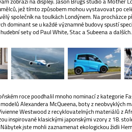
vám zobrazí na displeji. Jason Brugs studio a Mother L
umělců, jež tímto způsobem mohou vystavovat po cel
kvělý společník na toulkách Londýnem. Na procházce p
ých dominant se u každé významné budovy spustí spec
hudební sety od Paul White, Stac a Subeena a dalších.
oňském roce poodhalil mnoho nominací z kategorie Fa
modelů Alexandera McQueena, boty z neobvyklých ma
 Vivienne Westwood z recyklovatelných materiálů z Afr
u inspirované klasickými japonskými vzory z 18. stole
i Nábytek jste mohli zaznamenat ekologickou židli Hemp