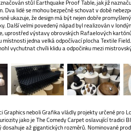
značován stůl Earthquake Proof Table, jak již naznaču
. Dva lidé se mohou bezpečně schovat v době nebezpe
ně ukazuje, že design má být nejen dobře promyšlený 
nky. Další velmi povedený nápad byl realizován v lond
e, uprostřed výstavy obrovských Rafaelových kartón
 místnosti jedna velká odpočívací plocha Textile Fiel
mohl vychutnat chvíli klidu a odpočinku mezi mistrovský
 Graphics neboli Grafika vládly projekty určené pro Lo
kuriozity jako je The Comedy Carpet oslavující tradici
ý dosahuje až gigantických rozměrů. Nominované produ