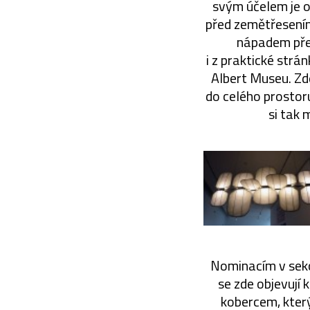
svým účelem je o
před zemětřesením
nápadem přes
i z praktické strá
Albert Museu. Zd
do celého prostoru
si tak 
Nominacím v sekci
se zde objevují 
kobercem, kter