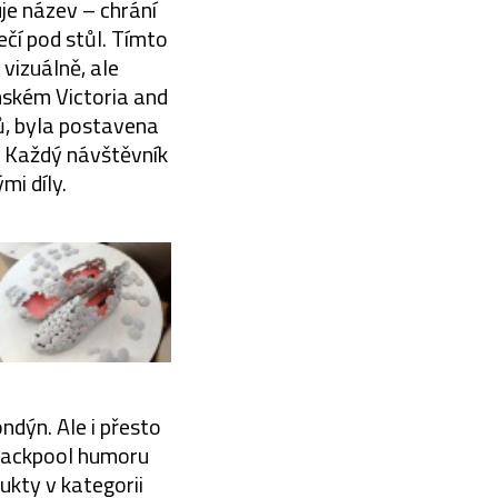
je název – chrání
čí pod stůl. Tímto
vizuálně, ale
ýnském Victoria and
ů, byla postavena
d. Každý návštěvník
mi díly.
ndýn. Ale i přesto
 Blackpool humoru
kty v kategorii