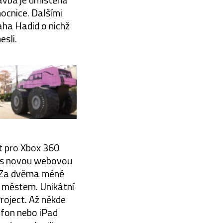
ocnice. Dalšími
ha Hadid o nichž
esli.
ct pro Xbox 360
i s novou webovou
. Za dvěma méně
m městem. Unikátní
roject. Až někde
lefon nebo iPad