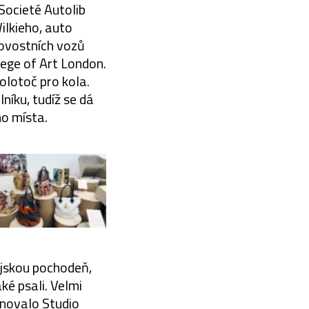
Societé Autolib
ilkieho, auto
tovostních vozů
ege of Art London.
olotoč pro kola.
níku, tudíž se dá
ho místa.
ijskou pochodeň,
ké psali. Velmi
gnovalo Studio