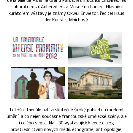
de la Ville de Paris, le Grand Palais, les Instants Chavirés, les
Laboratoires d’Aubervilliers a Musée du Louvre. Hlavním
kurátorem výstavy je známý Okwui Enwezor, ředitel Haus
der Kunst v Mnichově.
Letošní Trienále nabízí skutečně široký pohled na moderní
umění, a to nejen současné francouzské umělecké scény, ale
i celého světa. Na 130 vystavujících vede dialog
prostřednictvím nových médií, etnografie, antropologie,