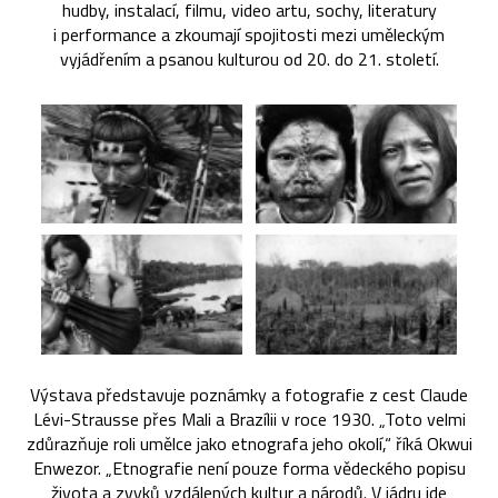
hudby, instalací, filmu, video artu, sochy, literatury
i performance a zkoumají spojitosti mezi uměleckým
vyjádřením a psanou kulturou od 20. do 21. století.
Výstava představuje poznámky a fotografie z cest Claude
Lévi-Strausse přes Mali a Brazílii v roce 1930. „Toto velmi
zdůrazňuje roli umělce jako etnografa jeho okolí,“ říká Okwui
Enwezor. „Etnografie není pouze forma vědeckého popisu
života a zvyků vzdálených kultur a národů. V jádru jde