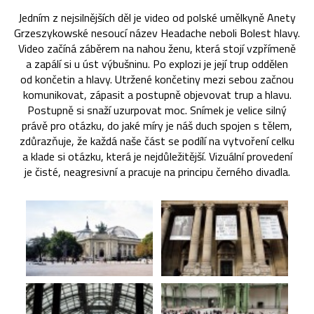
Jedním z nejsilnějších děl je video od polské umělkyně Anety
Grzeszykowské nesoucí název Headache neboli Bolest hlavy.
Video začíná záběrem na nahou ženu, která stojí vzpřímeně
a zapálí si u úst výbušninu. Po explozi je její trup oddělen
od končetin a hlavy. Utržené končetiny mezi sebou začnou
komunikovat, zápasit a postupně objevovat trup a hlavu.
Postupně si snaží uzurpovat moc. Snímek je velice silný
právě pro otázku, do jaké míry je náš duch spojen s tělem,
zdůrazňuje, že každá naše část se podílí na vytvoření celku
a klade si otázku, která je nejdůležitější. Vizuální provedení
je čisté, neagresivní a pracuje na principu černého divadla.