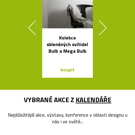
Kolekce
Ikonická la
skleněných svítidel
Tizio od Ric
Bulb a Mega Bulb
Sappera
koupit
koupit
VYBRANÉ AKCE Z
KALENDÁŘE
Nejdůležitější akce, výstavy, konference v oblasti designu u
nás i ve světě...