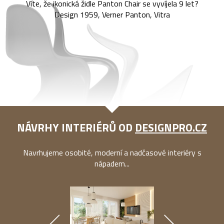
Víte, že ikonická židle Panton Chair se vyvíjela 9 let?
Design 1959, Verner Panton, Vitra
NÁVRHY INTERIÉRŮ OD
DESIGNPRO.CZ
Navrhujeme osobité, moderní a nadčasové interiéry s
nápadem...