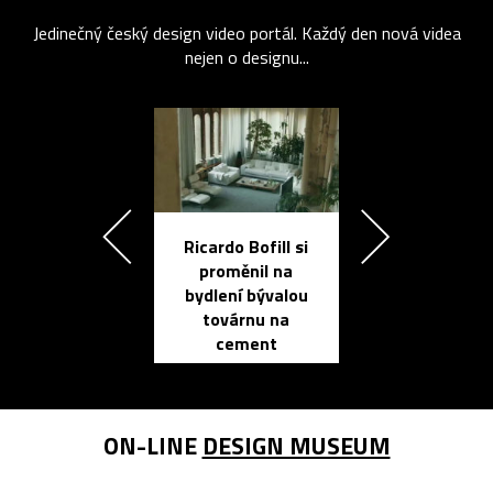
Jedinečný český design video portál. Každý den nová videa
nejen o designu...
Ricardo Bofill si
Přichází ten
proměnil na
propracovan
bydlení bývalou
elektronic
továrnu na
zápisník
cement
reMarkable
ON-LINE
DESIGN MUSEUM