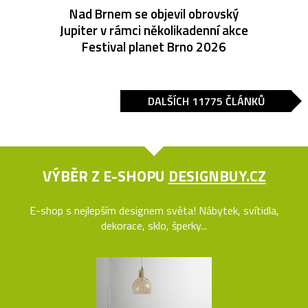
Nad Brnem se objevil obrovský
Jupiter v rámci několikadenní akce
Festival planet Brno 2026
DALŠÍCH 11775 ČLÁNKŮ
VÝBĚR Z E-SHOPU
DESIGNBUY.CZ
E-shop s nejlepším designem světa! Nábytek, svítidla,
dekorace, sklo, šperky...