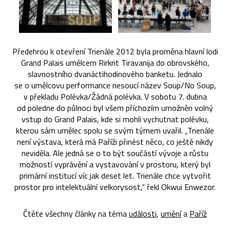
Předehrou k otevření Trienále 2012 byla proměna hlavní lodi
Grand Palais umělcem Rirkrit Tiravanija do obrovského,
slavnostního dvanáctihodinového banketu. Jednalo
se o umělcovu performance nesoucí název Soup/No Soup,
v překladu Polévka/Žádná polévka. V sobotu 7. dubna
od poledne do půlnoci byl všem příchozím umožněn volný
vstup do Grand Palais, kde si mohli vychutnat polévku,
kterou sám umělec spolu se svým týmem uvařil. „Trienále
není výstava, která má Paříži přinést něco, co ještě nikdy
neviděla. Ale jedná se o to být součástí vývoje a růstu
možností vyprávění a vystavování v prostoru, který byl
primární institucí víc jak deset let. Trienále chce vytvořit
prostor pro intelektuální velkorysost,“ řekl Okwui Enwezor.
Čtěte všechny články na téma
události
,
umění
a
Paříž