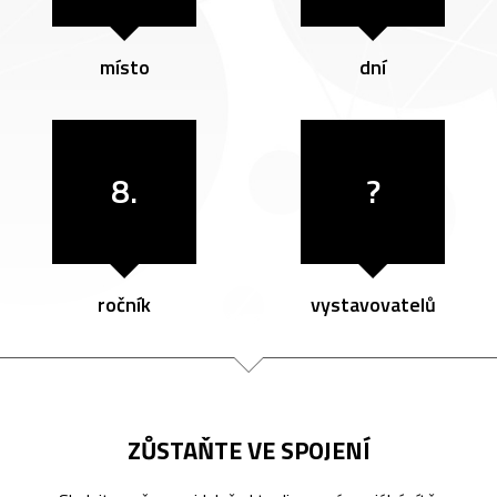
místo
dní
8.
?
ročník
vystavovatelů
ZŮSTAŇTE VE SPOJENÍ