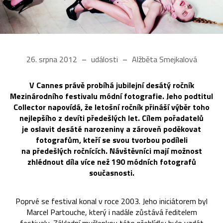
26. srpna 2012
události
Alžběta Smejkalová
V Cannes právě probíhá jubilejní desátý ročník
Mezinárodního festivalu módní fotografie. Jeho podtitul
Collector napovídá, že letošní ročník přináší výběr toho
nejlepšího z devíti předešlých let. Cílem pořadatelů
je oslavit desáté narozeniny a zároveň poděkovat
fotografům, kteří se svou tvorbou podíleli
na předešlých ročnících. Návštěvníci mají možnost
zhlédnout díla více než 190 módních fotografů
současnosti.
Poprvé se festival konal v roce 2003. Jeho iniciátorem byl
Marcel Partouche, který i nadále zůstává ředitelem