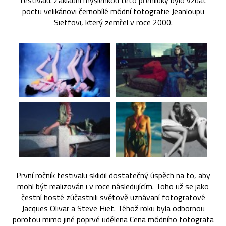
festivalu. Základní myšlenkou této přehlídky bylo vzdát
poctu velikánovi černobílé módní fotografie Jeanloupu
Sieffovi, který zemřel v roce 2000.
První ročník festivalu sklidil dostatečný úspěch na to, aby
mohl být realizován i v roce následujícím. Toho už se jako
čestní hosté zúčastnili světově uznávaní fotografové
Jacques Olivar a Steve Hiet. Téhož roku byla odbornou
porotou mimo jiné poprvé udělena Cena módního fotografa