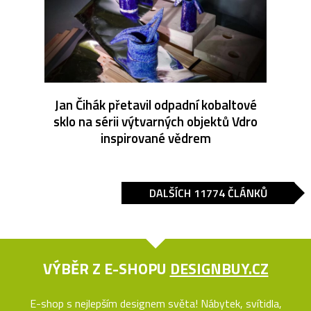
Jan Čihák přetavil odpadní kobaltové
sklo na sérii výtvarných objektů Vdro
inspirované vědrem
DALŠÍCH 11774 ČLÁNKŮ
VÝBĚR Z E-SHOPU
DESIGNBUY.CZ
E-shop s nejlepším designem světa! Nábytek, svítidla,