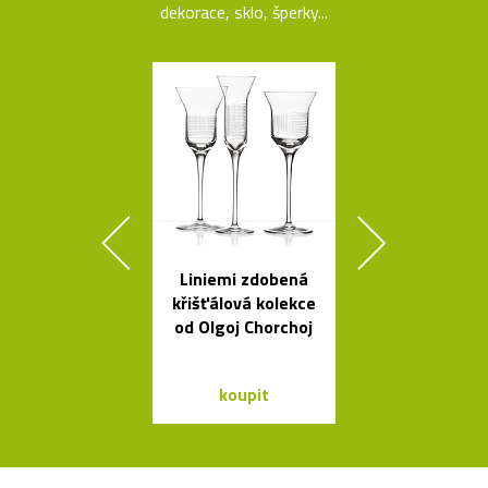
dekorace, sklo, šperky...
Liniemi zdobená
Stolek Tabl
křišťálová kolekce
kovovou desk
od Olgoj Chorchoj
tvaru mís
koupit
koupit