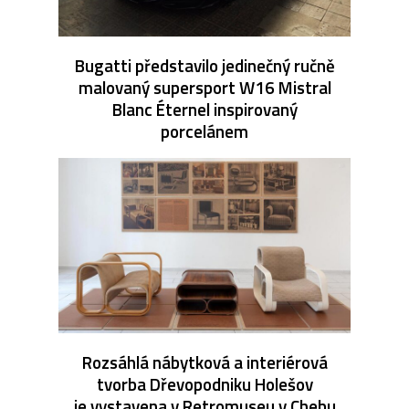
Bugatti představilo jedinečný ručně
malovaný supersport W16 Mistral
Blanc Éternel inspirovaný
porcelánem
Rozsáhlá nábytková a interiérová
tvorba Dřevopodniku Holešov
je vystavena v Retromuseu v Chebu