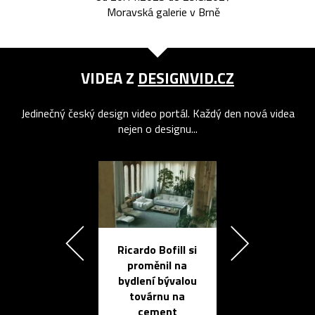
Moravská galerie v Brně
VIDEA Z
DESIGNVID.CZ
Jedinečný český design video portál. Každý den nová videa
nejen o designu...
Ricardo Bofill si
Přichází ten
proměnil na
propracovan
bydlení bývalou
elektronic
továrnu na
zápisník
cement
reMarkable