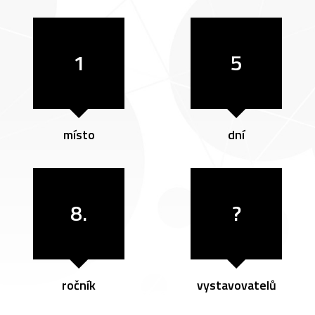
1
5
místo
dní
8.
?
ročník
vystavovatelů