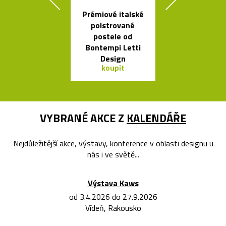
Prémiové italské
Česká porcel
polstrované
miska ve tv
postele od
loďky
Bontempi Letti
Design
koupit
koupit
VYBRANÉ AKCE Z
KALENDÁŘE
Nejdůležitější akce, výstavy, konference v oblasti designu u
nás i ve světě...
Výstava Kaws
od 3.4.2026 do 27.9.2026
Vídeň, Rakousko