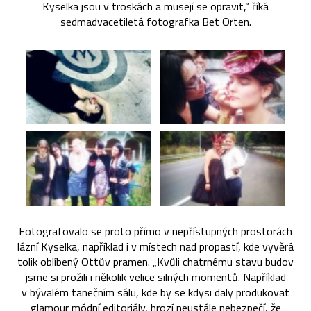
Kyselka jsou v troskách a musejí se opravit,“ říká
sedmadvacetiletá fotografka Bet Orten.
Fotografovalo se proto přímo v nepřístupných prostorách
lázní Kyselka, například i v místech nad propastí, kde vyvěrá
tolik oblíbený Ottův pramen. „Kvůli chatrnému stavu budov
jsme si prožili i několik velice silných momentů. Například
v bývalém tanečním sálu, kde by se kdysi daly produkovat
glamour módní editoriály, hrozí neustále nebezpečí, že