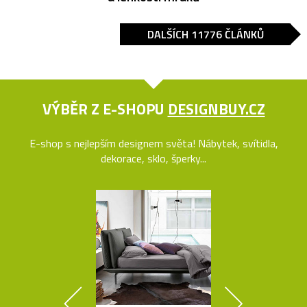
DALŠÍCH 11776 ČLÁNKŮ
VÝBĚR Z E-SHOPU
DESIGNBUY.CZ
E-shop s nejlepším designem světa! Nábytek, svítidla,
dekorace, sklo, šperky...