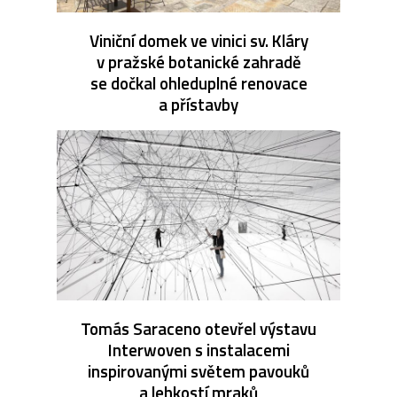
Viniční domek ve vinici sv. Kláry
v pražské botanické zahradě
se dočkal ohleduplné renovace
a přístavby
Tomás Saraceno otevřel výstavu
Interwoven s instalacemi
inspirovanými světem pavouků
a lehkostí mraků