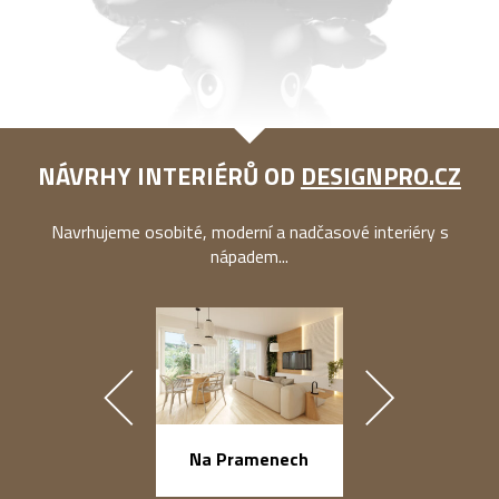
NÁVRHY INTERIÉRŮ OD
DESIGNPRO.CZ
Navrhujeme osobité, moderní a nadčasové interiéry s
nápadem...
náměstí Na Ba
Na Pramenech