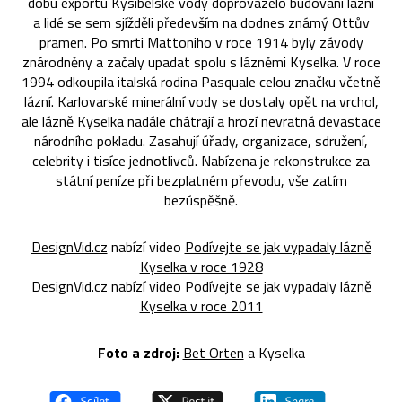
dobu exportu Kysibelské vody doprovázelo budování lázní
a lidé se sem sjížděli především na dodnes známý Ottův
pramen. Po smrti Mattoniho v roce 1914 byly závody
znárodněny a začaly upadat spolu s lázněmi Kyselka. V roce
1994 odkoupila italská rodina Pasquale celou značku včetně
lázní. Karlovarské minerální vody se dostaly opět na vrchol,
ale lázně Kyselka nadále chátrají a hrozí nevratná devastace
národního pokladu. Zasahují úřady, organizace, sdružení,
celebrity i tisíce jednotlivců. Nabízena je rekonstrukce za
státní peníze při bezplatném převodu, vše zatím
bezúspěšně.
DesignVid.cz
nabízí video
Podívejte se jak vypadaly lázně
Kyselka v roce 1928
DesignVid.cz
nabízí video
Podívejte se jak vypadaly lázně
Kyselka v roce 2011
Foto a zdroj:
Bet Orten
a Kyselka