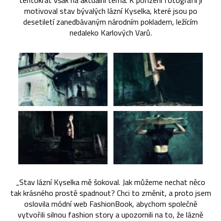
tentokrát však na aktuální téma. K pořízení fotografií ji
motivoval stav bývalých lázní Kyselka, které jsou po
desetiletí zanedbávaným národním pokladem, ležícím
nedaleko Karlových Varů.
„Stav lázní Kyselka mě šokoval. Jak můžeme nechat něco
tak krásného prostě spadnout? Chci to změnit, a proto jsem
oslovila módní web FashionBook, abychom společně
vytvořili silnou fashion story a upozornili na to, že lázně