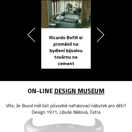
Ricardo Bofill si
Přichází ten
proměnil na
propracovan
bydlení bývalou
elektronic
továrnu na
zápisník
cement
reMarkable
ON-LINE
DESIGN MUSEUM
Víte, že Buvol měl být původně nafukovací nábytek pro děti?
Design 1971, Libuše Niklová, Fatra