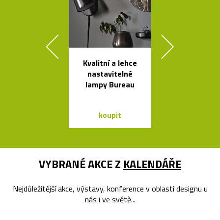
Kvalitní a lehce
Skleněné bal
nastavitelné
jako česká sví
lampy Bureau
Memory
koupit
koupit
VYBRANÉ AKCE Z
KALENDÁŘE
Nejdůležitější akce, výstavy, konference v oblasti designu u
nás i ve světě...