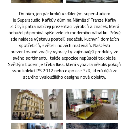
Druhým, jen pár kroků vzdáleným superstudiem
je Superstudio Kafkův dům na Náměstí Franze Kafky
3. Čtyři patra nabízejí prezentaci výrobců a značek, která
bohužel připomíná spíše veletrh moderního nábytku. Právě
zde najdete výstavu postelí, sedaček, kuchyní, domácích
spotřebičů, světel i nových materiálů. Naštěstí
prezentované značky vybraly ty zajímavější produkty ze
svého sortimentu, takže expozice nepůsobí tak ploše.
Světlým bodem je třeba Ikea, která vybavila několik pokojů
svou kolekcí PS 2012 nebo expozice 3xR, která dělá ze
starého vysloužilého designu nové objekty.