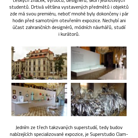
českých značek, výrobců, designérů, škol i jednotlivých
studentů. Drtivá většina vystavených předmětů i objektů
zde má svou premiéru, neboť mnohé byly dokončeny i pár
hodin před samotným otevřením expozice. Nechybí ani
účast zahraničních designérů, módních návrhářů, studií
i kurátorů.
Jedním ze třech takzvaných superstudií, tedy budov
nabízejících specializované expozice, je Superstudio Clam-