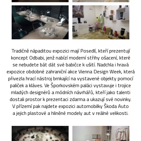
Tradičně nápaditou expozici mají Posedlí, kteří prezentují
koncept Odbabi, jenž nabízí moderní střihy ošacení, které
se nebudete bát dát své babičce k ušití. Nadchla i hravá
expozice obdobné zahraniční akce Vienna Design Week, která
přivezla hrací nástroj brnkající na vystavené objekty pomocí
paliček a kláves. Ve Šporkovském paláci vystavuje i trojice
mladých designérů a módních návrhářů, kteří jako talenti
dostali prostor k prezentaci zdarma a ukazují své novinky.
V přízemí pak najdete expozici automobilky Škoda Auto
a jejich plastové a hliněné modely aut v reálné velikosti.