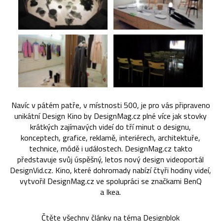
Navíc v pátém patře, v místnosti 500, je pro vás připraveno
unikátní Design Kino by DesignMag.cz plné více jak stovky
krátkých zajímavých videí do tří minut o designu,
konceptech, grafice, reklamě, interiérech, architektuře,
technice, módě i událostech. DesignMag.cz takto
představuje svůj úspěšný, letos nový design videoportál
DesignVid.cz. Kino, které dohromady nabízí čtyři hodiny videí,
vytvořil DesignMag.cz ve spolupráci se značkami BenQ
a Ikea.
Čtěte všechny články na téma
Designblok