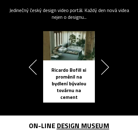
Jedinečný český design video portál. Každý den nová videa
nejen o designu...
Ricardo Bofill si
Přichází ten
proměnil na
propracovan
bydlení bývalou
elektronic
továrnu na
zápisník
cement
reMarkable
ON-LINE
DESIGN MUSEUM