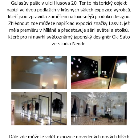
Gallasův palác v ulici Husova 20. Tento historický objekt
nabízí ve dvou podlažích v krásných sálech expozice výrobců,
kteří jsou zpravidla zaměřeni na luxusnější produkci designu.
Zhlédnout zde můžete například expozici značky Lasvit, jež
měla premiéru v Miláně a představuje sérii světel a stolků,
které pro ni navrhl světoznámý japonský designér Oki Sato
ze studia Nendo.
Dále zde můžete vidět expozice povedených nových bílých