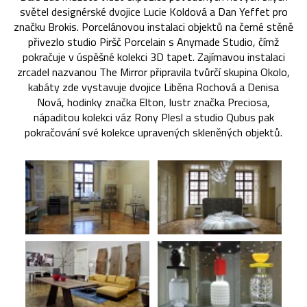
světel designérské dvojice Lucie Koldová a Dan Yeffet pro
značku Brokis. Porcelánovou instalaci objektů na černé stěně
přivezlo studio Piršč Porcelain s Anymade Studio, čímž
pokračuje v úspěšné kolekci 3D tapet. Zajímavou instalaci
zrcadel nazvanou The Mirror připravila tvůrčí skupina Okolo,
kabáty zde vystavuje dvojice Liběna Rochová a Denisa
Nová, hodinky značka Elton, lustr značka Preciosa,
nápaditou kolekci váz Rony Plesl a studio Qubus pak
pokračování své kolekce upravených skleněných objektů.