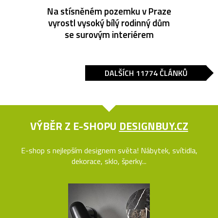
Na stísněném pozemku v Praze
vyrostl vysoký bílý rodinný dům
se surovým interiérem
DALŠÍCH 11774 ČLÁNKŮ
VÝBĚR Z E-SHOPU
DESIGNBUY.CZ
E-shop s nejlepším designem světa! Nábytek, svítidla,
dekorace, sklo, šperky...