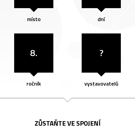
místo
dní
8.
?
ročník
vystavovatelů
ZŮSTAŇTE VE SPOJENÍ