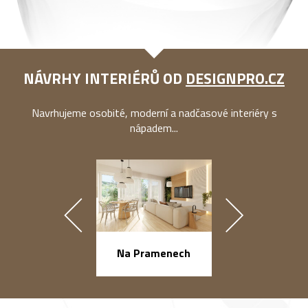
NÁVRHY INTERIÉRŮ OD
DESIGNPRO.CZ
Navrhujeme osobité, moderní a nadčasové interiéry s
nápadem...
náměstí Na Ba
Na Pramenech