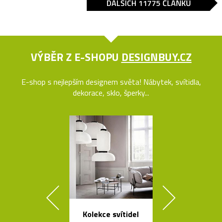
DALŠÍCH 11775 ČLÁNKŮ
VÝBĚR Z E-SHOPU
DESIGNBUY.CZ
E-shop s nejlepším designem světa! Nábytek, svítidla,
dekorace, sklo, šperky...
Kolekce svítidel
Prémiové ita