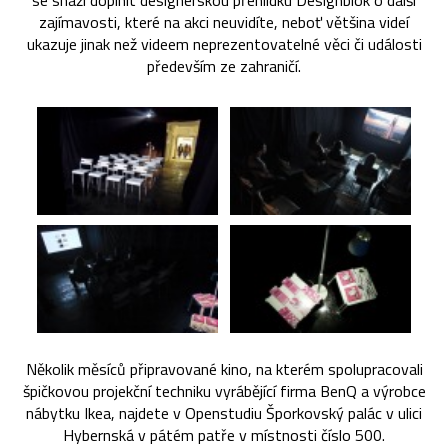
se snaží doplnit designérskou přehlídku Designblok o další
zajímavosti, které na akci neuvidíte, neboť většina videí
ukazuje jinak než videem neprezentovatelné věci či události
především ze zahraničí.
Několik měsíců připravované kino, na kterém spolupracovali
špičkovou projekční techniku vyrábějící firma BenQ a výrobce
nábytku Ikea, najdete v Openstudiu Šporkovský palác v ulici
Hybernská v pátém patře v místnosti číslo 500.