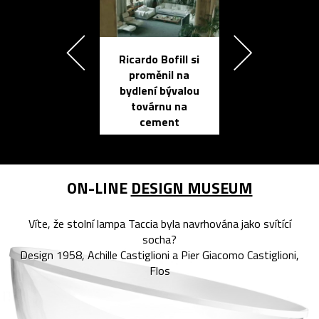
Ricardo Bofill si
Přichází ten
proměnil na
propracovan
bydlení bývalou
elektronic
továrnu na
zápisník
cement
reMarkable
ON-LINE
DESIGN MUSEUM
Víte, že stolní lampa Taccia byla navrhována jako svítící
socha?
Design 1958, Achille Castiglioni a Pier Giacomo Castiglioni,
Flos