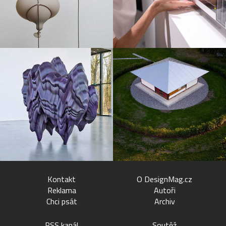
Kontakt
O DesignMag.cz
Reklama
Autoři
Chci psát
Archiv
RSS kanál
Soutěž