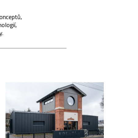
konceptů,
ologií,
y.