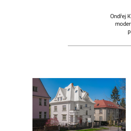
Ondřej K
modern
p