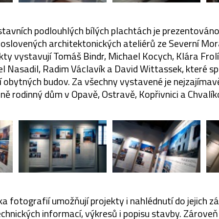
stavních podlouhlých bílých plachtách je prezentován
 oslovených architektonických ateliérů ze Severní Mor
kty vystavují Tomáš Bindr, Michael Kocych, Klára Fro
l Nasadil, Radim Václavík a David Wittassek, které sp
í obytných budov. Za všechny vystavené je nejzajímavě
ně rodinný dům v Opavě, Ostravě, Kopřivnici a Chvalíko
a fotografií umožňují projekty i nahlédnutí do jejich zá
chnických informací, výkresů i popisu stavby. Zároveň 