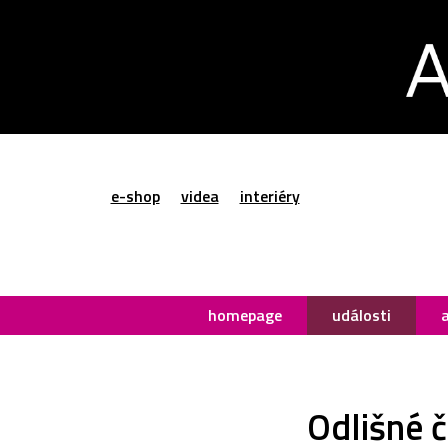
e-shop
videa
interiéry
homepage
události
Odlišné 