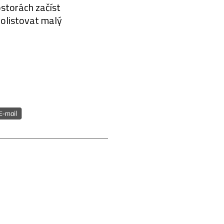
ostorách začíst
rolistovat malý