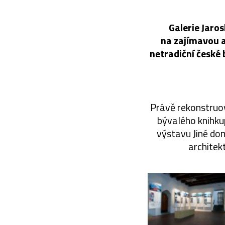
Galerie Jaro
na zajímavou a
netradiční české 
Právě rekonstruov
bývalého knihku
výstavu Jiné dom
architek