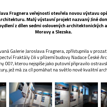
slava Fragnera veřejnosti otevřela novou výstavu o
rchitekturu. Malý výstavní projekt nazvaný Jiné do
bydlení z dílen sedmi oslovených architektonických a
Moravy a Slezska.
aná Galerie Jaroslava Fragnera, zpřístupnila v proza
pectví Fraktály čili v přízemí budovy Nadace České Arc
y 007, kterou nejspíše jako putovní připravilo ostra
tury, jež má za cíl pomáhat na světlo nové kvalitní arch