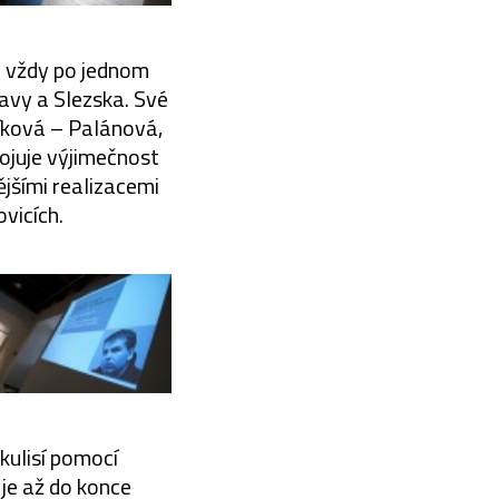
o vždy po jednom
avy a Slezska. Své
líková – Palánová,
ojuje výjimečnost
jšími realizacemi
vicích.
kulisí pomocí
je až do konce