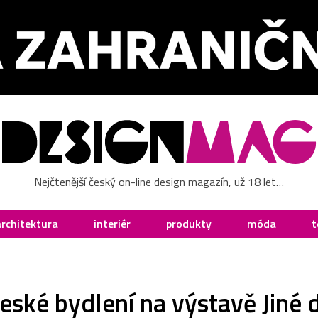
Nejčtenější český on-line design magazín, už 18 let…
architektura
interiér
produkty
móda
t
české bydlení na výstavě Jiné