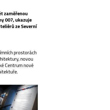
pět zaměřenou
my 007, ukazuje
teliérů ze Severní
tímních prostorách
hitektury, novou
vské Centrum nové
itektuře.