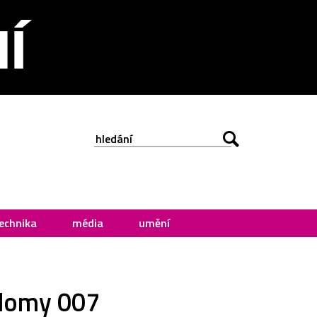
echnika
média
umění
 domy 007