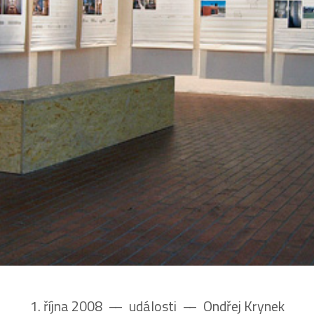
1. října 2008
––
události
––
Ondřej Krynek