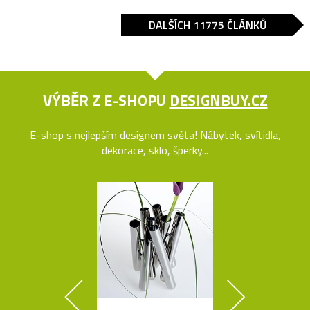
DALŠÍCH 11775 ČLÁNKŮ
VÝBĚR Z E-SHOPU
DESIGNBUY.CZ
E-shop s nejlepším designem světa! Nábytek, svítidla,
dekorace, sklo, šperky...