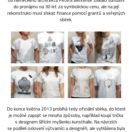
od německého architekta Petera Behrense získalo sdružení
do pronájmu na 30 let za symbolickou cenu, ale na její
rekonstrukci musí získat finance pomocí grantů a veřejných
sbírek.
Do konce května 2013 probíhá tedy oficiální sbírka, do které
je možné zapojit se mnoha způsoby, například koupí trička
s designem šířícím myšlenku kunsthalle. Na návrzích
se podíleli oslovení výtvarníci a designéři, ale vyhlášena byla