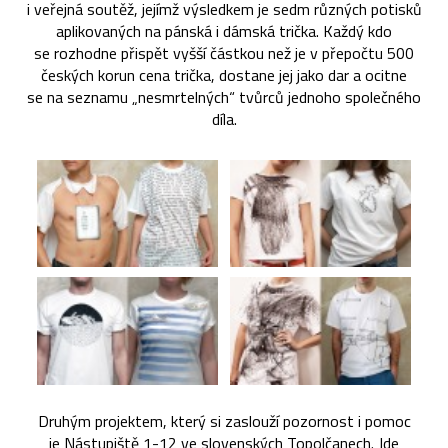
i veřejná soutěž, jejímž výsledkem je sedm různých potisků
aplikovaných na pánská i dámská trička. Každý kdo
se rozhodne přispět vyšší částkou než je v přepočtu 500
českých korun cena trička, dostane jej jako dar a ocitne
se na seznamu „nesmrtelných“ tvůrců jednoho společného
díla.
Druhým projektem, který si zaslouží pozornost i pomoc
je Nástupiště 1-12 ve slovenských Topolčanech. Jde