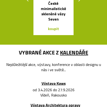
České
Liniemi zdo
minimalistické
křišťálová ko
skleněné vázy
od Olgoj Cho
Seven
koupit
koupit
VYBRANÉ AKCE Z
KALENDÁŘE
Nejdůležitější akce, výstavy, konference v oblasti designu u
nás i ve světě...
Výstava Kaws
od 3.4.2026 do 27.9.2026
Vídeň, Rakousko
Výstava Architektura opravy