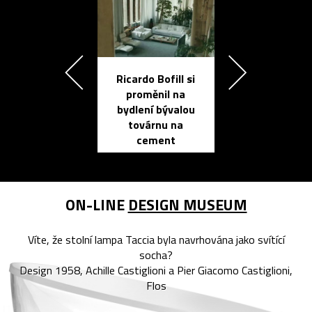
Ricardo Bofill si
Přichází ten
proměnil na
propracovan
bydlení bývalou
elektronic
továrnu na
zápisník
cement
reMarkable
ON-LINE
DESIGN MUSEUM
Víte, že stolní lampa Taccia byla navrhována jako svítící
socha?
Design 1958, Achille Castiglioni a Pier Giacomo Castiglioni,
Flos