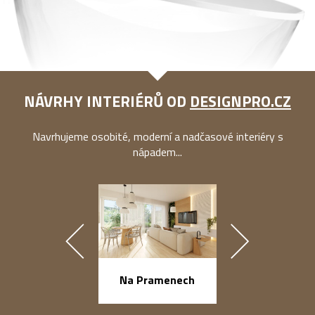
NÁVRHY INTERIÉRŮ OD
DESIGNPRO.CZ
Navrhujeme osobité, moderní a nadčasové interiéry s
nápadem...
náměstí Na Ba
Na Pramenech