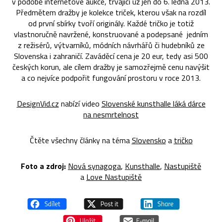
v podobě internetové aukce, trvající už jen do 6. ledna 2013.
Předmětem dražby je kolekce triček, kterou však na rozdíl
od první sbírky tvoří originály. Každé tričko je totiž
vlastnoručně navržené, konstruované a podepsané jedním
z režisérů, výtvarníků, módních návrhářů či hudebníků ze
Slovenska i zahraničí. Zaváděcí cena je 20 eur, tedy asi 500
českých korun, ale cílem dražby je samozřejmě cenu navýšit
a co nejvíce podpořit fungování prostoru v roce 2013.
DesignVid.cz
nabízí video
Slovenské kunsthalle láká dárce
na nesmrtelnost
Čtěte všechny články na téma
Slovensko
a
tričko
Foto a zdroj:
Nová synagoga
,
Kunsthalle
,
Nastupiště
a
Love Nastupiště