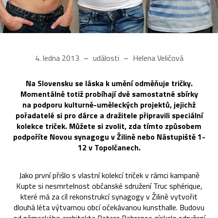
4. ledna 2013
události
Helena Veličová
Na Slovensku se láska k umění odměňuje tričky.
Momentálně totiž probíhají dvě samostatné sbírky
na podporu kulturně-uměleckých projektů, jejichž
pořadatelé si pro dárce a dražitele připravili speciální
kolekce triček. Můžete si zvolit, zda tímto způsobem
podpoříte Novou synagogu v Žilině nebo Nástupiště 1-
12 v Topolčanech.
Jako první přišlo s vlastní kolekcí triček v rámci kampaně
Kupte si nesmrtelnost občanské sdružení Truc sphérique,
které má za cíl rekonstrukcí synagogy v Žilině vytvořit
dlouhá léta výtvarnou obcí očekávanou kunsthalle. Budovu