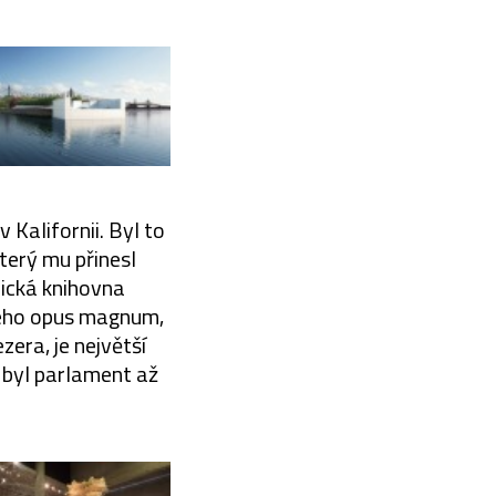
 Kalifornii. Byl to
který mu přinesl
mická knihovna
jeho opus magnum,
era, je největší
 byl parlament až