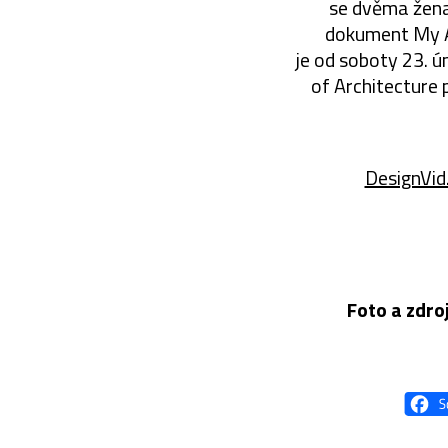
se dvěma žena
dokument My Ar
je od soboty 23. 
of Architecture 
DesignVid
Foto a zdroj