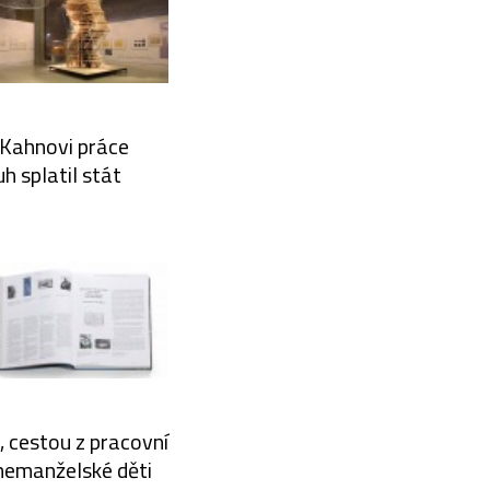
i Kahnovi práce
h splatil stát
 cestou z pracovní
 nemanželské děti