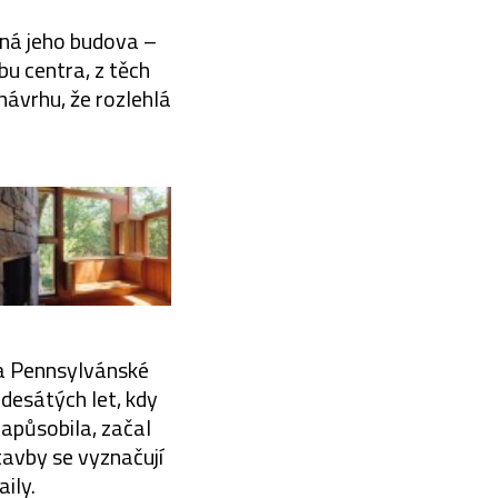
diná jeho budova –
bu centra, z těch
návrhu, že rozlehlá
 na Pennsylvánské
adesátých let, kdy
zapůsobila, začal
tavby se vyznačují
ily.