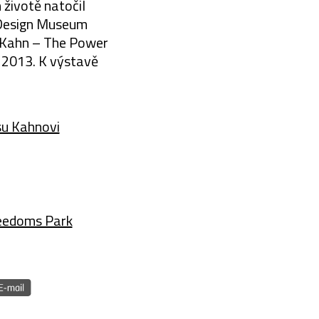
životě natočil
a Design Museum
s Kahn – The Power
a 2013. K výstavě
isu Kahnovi
reedoms Park