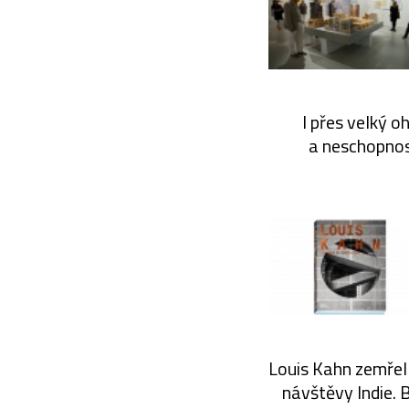
I přes velký o
a neschopnost
Louis Kahn zemřel
návštěvy Indie. 