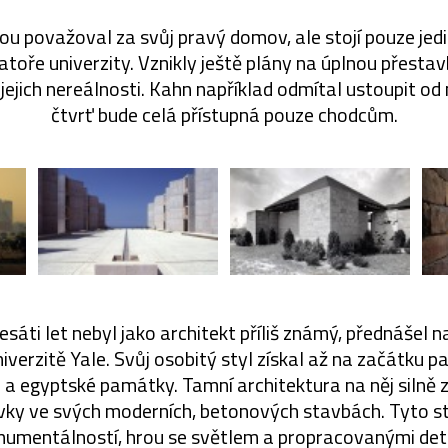
erou považoval za svůj pravý domov, ale stojí pouze je
oře univerzity. Vznikly ještě plány na úplnou přestav
 jejich nereálnosti. Kahn například odmítal ustoupit od 
čtvrť bude celá přístupná pouze chodcům.
sáti let nebyl jako architekt příliš známý, přednášel
niverzitě Yale. Svůj osobitý styl získal až na začátku p
é a egyptské památky. Tamní architektura na něj silně 
rvky ve svých moderních, betonových stavbách. Tyto s
umentálností, hrou se světlem a propracovanými deta