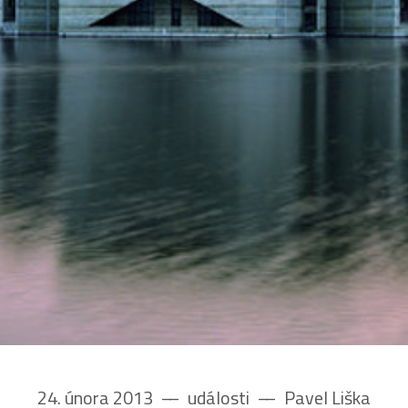
24. února 2013
––
události
––
Pavel Liška