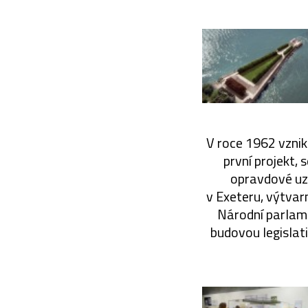
V roce 1962 vznikl
první projekt, 
opravdové uzn
v Exeteru, výtva
Národní parlame
budovou legislat