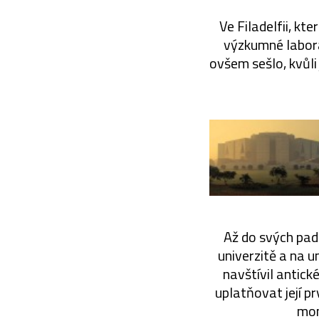
Ve Filadelfii, kt
výzkumné laborat
ovšem sešlo, kvůli
Až do svých pade
univerzitě a na u
navštívil antick
uplatňovat její p
mon