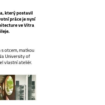
a, který postavil
otní práce je nyní
itecture ve Vitra
leje.
ch s otcem, matkou
Na University of
 vlastní ateliér.