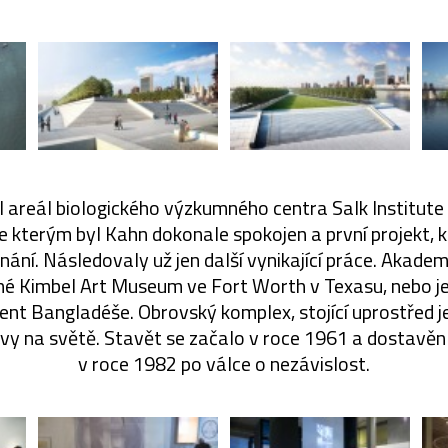
 areál biologického výzkumného centra Salk Institute v
se kterým byl Kahn dokonale spokojen a první projekt, 
ání. Následovaly už jen další vynikající práce. Akade
rné Kimbel Art Museum ve Fort Worth v Texasu, nebo 
nt Bangladéše. Obrovský komplex, stojící uprostřed jez
ivy na světě. Stavět se začalo v roce 1961 a dostavěn
v roce 1982 po válce o nezávislost.