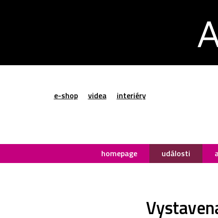
e-shop
videa
interiéry
homepage
události
Vystavena