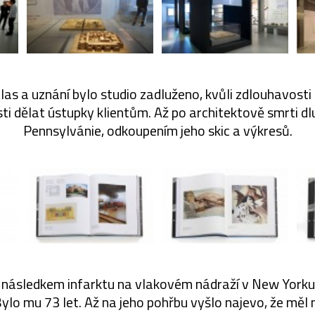
hlas a uznání bylo studio zadluženo, kvůli zdlouhavost
i dělat ústupky klientům. Až po architektově smrti dlu
Pennsylvánie, odkoupením jeho skic a výkresů.
 následkem infarktu na vlakovém nádraží v New Yorku,
Bylo mu 73 let. Až na jeho pohřbu vyšlo najevo, že měl