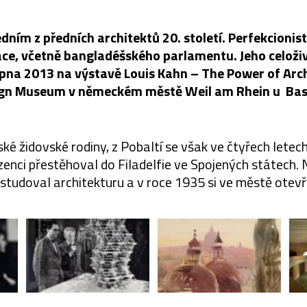
edním z předních architektů 20. století. Perfekcionist
ace, včetně bangladéšského parlamentu. Jeho celoživ
srpna 2013 na výstavě Louis Kahn – The Power of Arch
gn Museum v německém městě Weil am Rhein u Basi
ké židovské rodiny, z Pobaltí se však ve čtyřech lete
nci přestěhoval do Filadelfie ve Spojených státech. 
tudoval architekturu a v roce 1935 si ve městě otevřel