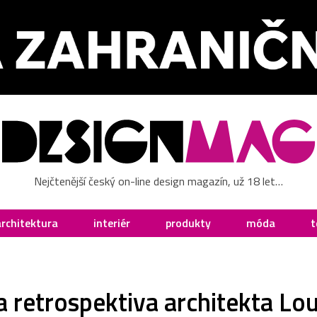
Nejčtenější český on-line design magazín, už 18 let…
architektura
interiér
produkty
móda
t
 retrospektiva architekta Lo