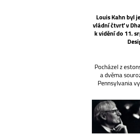
Louis Kahn byl j
vládní čtvrť v Dh
k vidění do 11. 
Desi
Pocházel z estons
a dvěma souroze
Pennsylvania vys