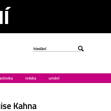
echnika
média
umění
uise Kahna