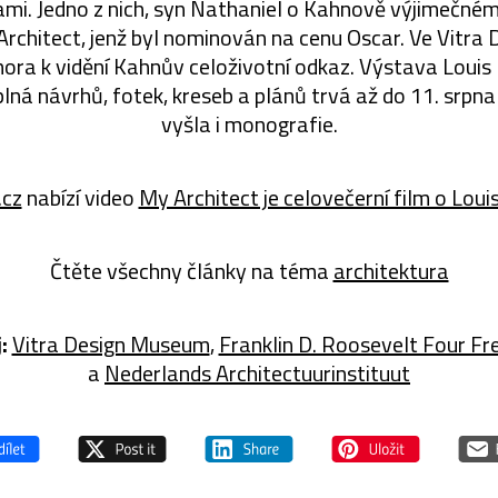
mi. Jedno z nich, syn Nathaniel o Kahnově výjimečném 
chitect, jenž byl nominován na cenu Oscar. Ve Vitr
února k vidění Kahnův celoživotní odkaz. Výstava Loui
plná návrhů, fotek, kreseb a plánů trvá až do 11. srpn
vyšla i monografie.
.cz
nabízí video
My Architect je celovečerní film o Lou
Čtěte všechny články na téma
architektura
:
Vitra Design Museum
,
Franklin D. Roosevelt Four F
a
Nederlands Architectuurinstituut