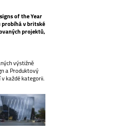
igns of the Year
 probíhá v britské
novaných projektů,
aných výstižně
ign a Produktový
 v každé kategorii.