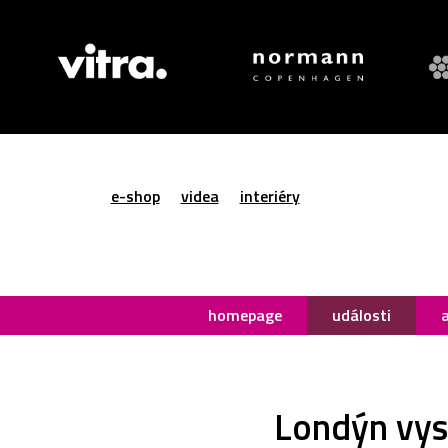
e-shop
videa
interiéry
homepage
události
Londýn vys