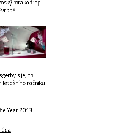
dýnský mrakodrap
Evropě.
gerby s jejich
 letošního ročníku
the Year 2013
móda