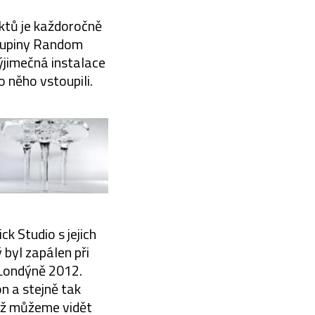
ektů je každoročně
skupiny Random
výjimečná instalace
o něho vstoupili.
k Studio s jejich
byl zapálen při
 Londýně 2012.
n a stejně tak
muž můžeme vidět