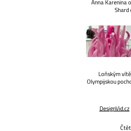
Anna Karenina o
Shard 
Loňským vítěz
Olympijskou pocho
DesignVid.cz
Čtět