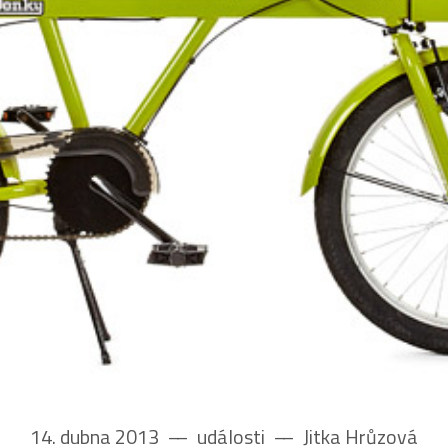
14. dubna 2013
––
události
––
Jitka Hrůzová