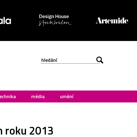
echnika
média
umění
n roku 2013