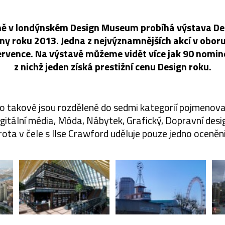
ně v londýnském Design Museum probíhá výstava Des
ny roku 2013. Jedna z nejvýznamnějších akcí v oboru
ervence. Na výstavě můžeme vidět více jak 90 nomi
z nichž jeden získá prestižní cenu Design roku.
 takové jsou rozdělené do sedmi kategorií pojmenov
igitální média, Móda, Nábytek, Grafický, Dopravní des
rota v čele s Ilse Crawford uděluje pouze jedno ocenění