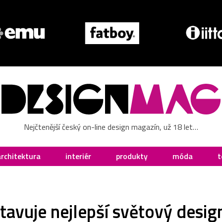
Nejčtenější český on-line design magazín, už 18 let…
architektura
interiér
produkty
móda
t
tavuje nejlepší světový desig