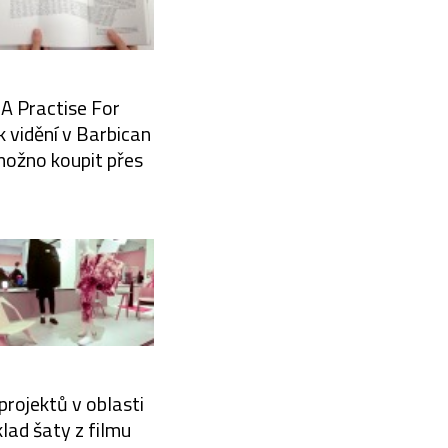
 A Practise For
k vidění v Barbican
 možno koupit přes
rojektů v oblasti
klad šaty z filmu