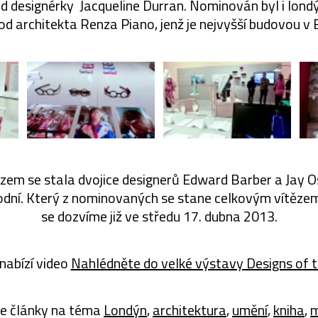
d designérky Jacqueline Durran. Nominován byl i lon
od architekta Renza Piano, jenž je nejvyšší budovou v 
em se stala dvojice designerů Edward Barber a Jay Os
dní. Který z nominovaných se stane celkovým vítězem
se dozvíme již ve středu 17. dubna 2013.
nabízí video
Nahlédněte do velké výstavy Designs of 
e články na téma
Londýn
,
architektura
,
umění
,
kniha
,