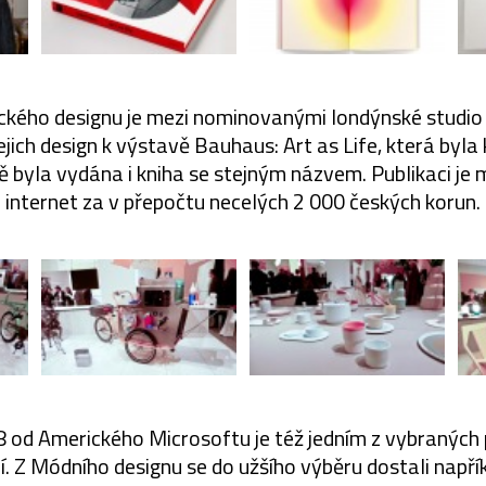
ického designu je mezi nominovanými londýnské studio
ejich design k výstavě Bauhaus: Art as Life, která byla 
ě byla vydána i kniha se stejným názvem. Publikaci je
internet za v přepočtu necelých 2 000 českých korun.
od Amerického Microsoftu je též jedním z vybraných p
í. Z Módního designu se do užšího výběru dostali napří