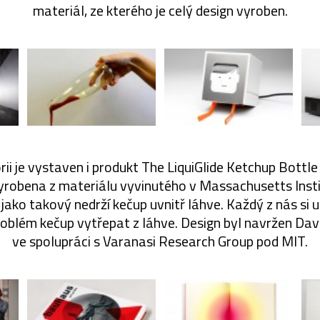
materiál, ze kterého je celý design vyroben.
rii je vystaven i produkt The LiquiGlide Ketchup Bottl
 vyrobena z materiálu vyvinutého v Massachusetts Insti
jako takový nedrží kečup uvnitř láhve. Každý z nás si u
problém kečup vytřepat z láhve. Design byl navržen 
ve spolupráci s Varanasi Research Group pod MIT.