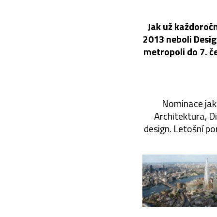
Jak už každoroč
2013 neboli Desig
metropoli do 7. č
Nominace jako
Architektura, D
design. Letošní po