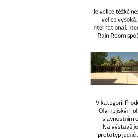
Je velice těžké n
velice vysoká
International, kte
Rain Room spočív
V kategorii Prod
Olympijským oh
slavnostním o
Na výstavě je
prototyp jedné 