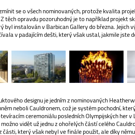
ezmínit se o všech nominovaných, protože kvalita proj
. Z těch opravdu pozoruhodný je to například projekt 
rý byl instalován v Barbican Gallery do března. Jejich 
ala v padajícím dešti, který však ustal, jakmile jste d
uktového designu je jedním z nominovaných Heatherwic
něm neboli Cauldronem, což je systém pochodní, který 
tevíracím ceremoniálu posledních Olympijských her v
 možno vidět už jednu z ohořelých částí celého Cauldro
z části, který však nebyl ve finále použit, ale díky ně