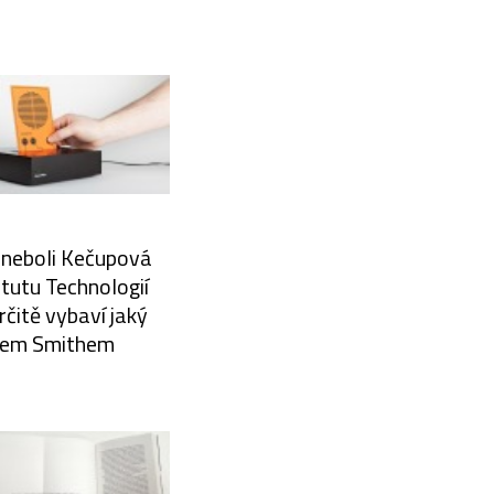
e neboli Kečupová
tutu Technologií
rčitě vybaví jaký
Davem Smithem