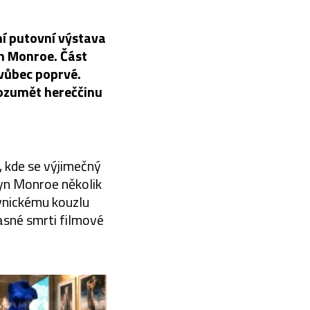
ní putovní výstava
yn Monroe. Část
 vůbec poprvé.
rozumět hereččinu
 kde se výjimečný
lyn Monroe několik
vnickému kouzlu
asné smrti filmové