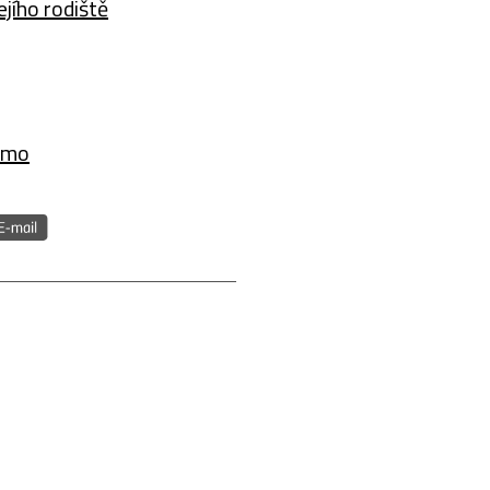
jího rodiště
amo