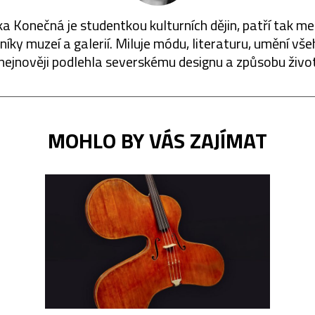
a Konečná je studentkou kulturních dějin, patří tak me
íky muzeí a galerií. Miluje módu, literaturu, umění vš
nejnověji podlehla severskému designu a způsobu živo
MOHLO BY VÁS ZAJÍMAT