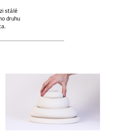
zi stálé
eho druhu
ta.