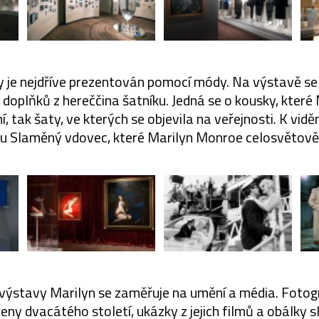
vy je nejdříve prezentován pomocí módy. Na výstavě se
 doplňků z hereččina šatníku. Jedná se o kousky, kter
, tak šaty, ve kterých se objevila na veřejnosti. K vidě
mu Slaměný vdovec, které Marilyn Monroe celosvětově 
výstavy Marilyn se zaměřuje na umění a média. Fotogr
ny dvacátého století, ukázky z jejich filmů a obálky 