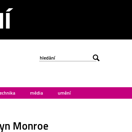
echnika
média
umění
ilyn Monroe