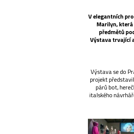
V elegantních pro
Marilyn, která
předmětů poch
Výstava trvající
Výstava se do Pr
projekt představi
párů bot, here
italského návrhář