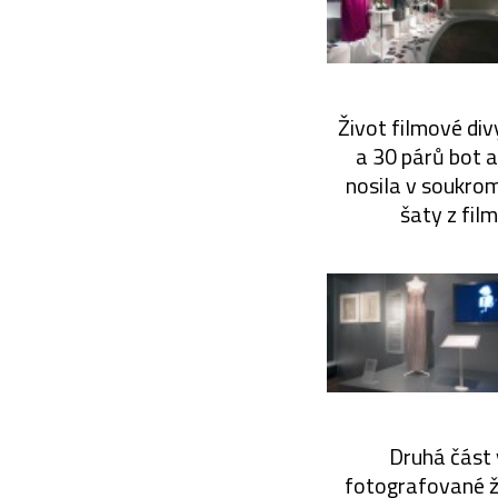
Život filmové di
a 30 párů bot a
nosila v soukromí
šaty z fil
Druhá část 
fotografované že