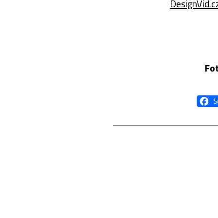
DesignVid.c
Fot