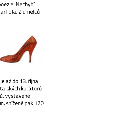
poezie. Nechybí
arhola. Z umělců
e až do 13. října
italských kurátorů
elů, vystavené
un, snížené pak 120