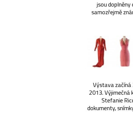
jsou doplněny 
samozřejmě znám
Výstava začíná 3
2013. Výjimečná k
Stefanie Ricc
dokumenty, snímky 