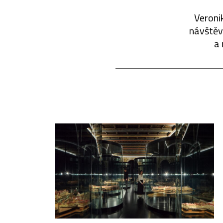
Veronik
návštěvn
a 