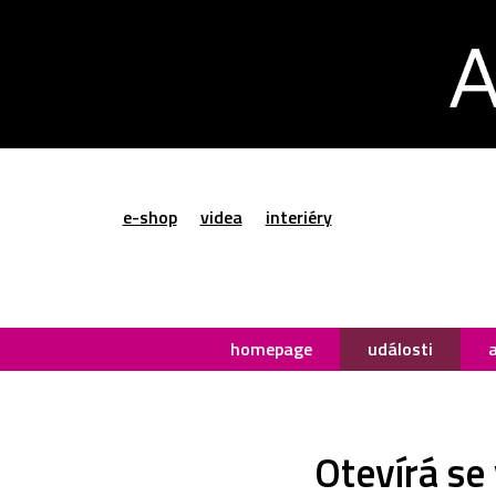
e-shop
videa
interiéry
homepage
události
Otevírá se