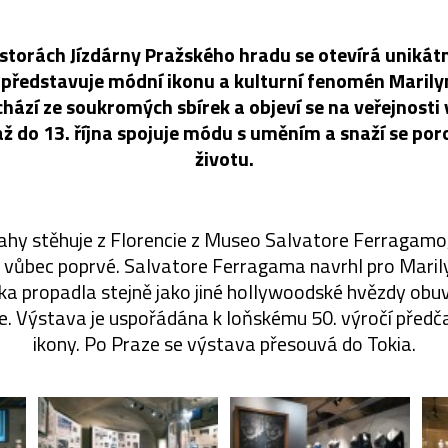
storách Jízdárny Pražského hradu se otevírá unikát
 představuje módní ikonu a kulturní fenomén Maril
ází ze soukromých sbírek a objeví se na veřejnosti
 až do 13. října spojuje módu s uměním a snaží se po
životu.
ahy stěhuje z Florencie z Museo Salvatore Ferragamo,
l vůbec poprvé. Salvatore Ferragama navrhl pro Mari
čka propadla stejně jako jiné hollywoodské hvězdy obu
e. Výstava je uspořádána k loňskému 50. výročí předč
ikony. Po Praze se výstava přesouvá do Tokia.