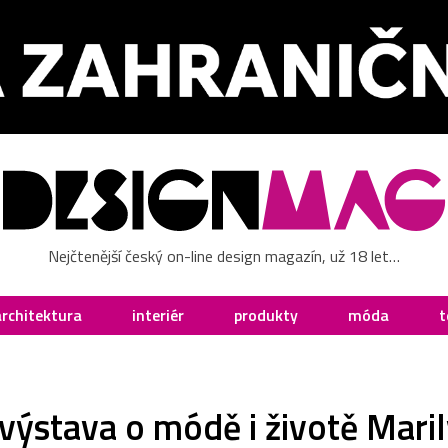
Nejčtenější český on-line design magazín, už 18 let…
architektura
interiér
produkty
móda
t
 výstava o módě i životě Mar