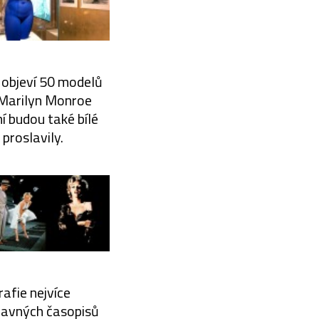
 objeví 50 modelů
é Marilyn Monroe
ní budou také bílé
proslavily.
afie nejvíce
slavných časopisů