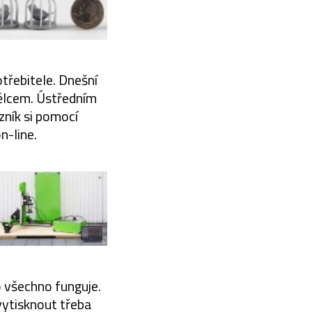
otřebitele. Dnešní
mělcem. Ústředním
ník si pomocí
n-line.
o všechno funguje.
ytisknout třeba