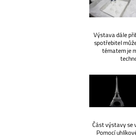
Výstava dále přib
spotřebitel může
tématem je ma
techno
Část výstavy se v
Pomocí uhlíkov