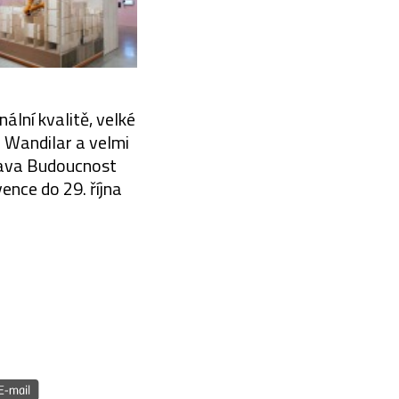
ální kvalitě, velké
 Wandilar a velmi
tava Budoucnost
vence do 29. října