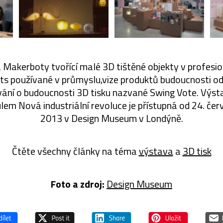
 Makerboty tvořící malé 3D tištěné objekty v profesion
ts používané v průmyslu,vize produktů budoucnosti od
vání o budoucnosti 3D tisku nazvané Swing Vote. Výs
ulem Nová industriální revoluce je přístupná od 24. čer
2013 v Design Museum v Londýně.
Čtěte všechny články na téma
výstava
a
3D tisk
Foto a zdroj:
Design Museum