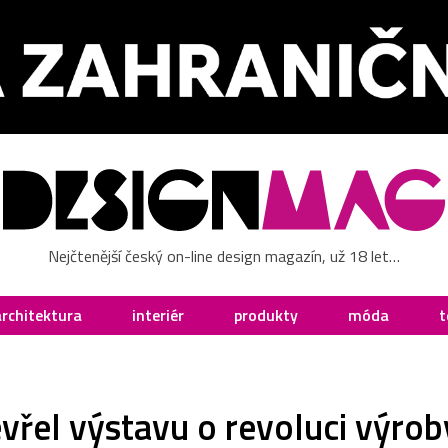
Nejčtenější český on-line design magazín, už 18 let…
architektura
interiér
produkty
móda
t
řel výstavu o revoluci výrob