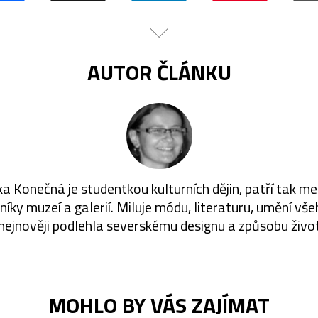
AUTOR ČLÁNKU
a Konečná je studentkou kulturních dějin, patří tak me
íky muzeí a galerií. Miluje módu, literaturu, umění vš
nejnověji podlehla severskému designu a způsobu živo
MOHLO BY VÁS ZAJÍMAT