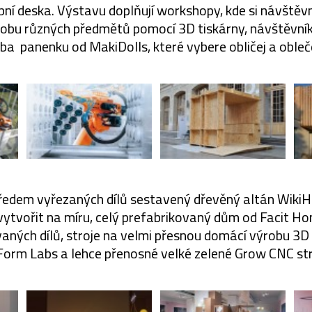
bní deska. Výstavu doplňují workshopy, kde si návštěvn
obu různých předmětů pomocí 3D tiskárny, návštěvník
ba panenku od MakiDolls, které vybere obličej a obleč
 předem vyřezaných dílů sestavený dřevěný altán Wiki
 vytvořit na míru, celý prefabrikovaný dům od Facit 
aných dílů, stroje na velmi přesnou domácí výrobu 3D
Form Labs a lehce přenosné velké zelené Grow CNC str