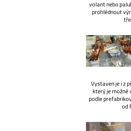
volant nebo palu
prohlédnout výr
tře
Vystaven je i z
který je možné
podle prefabrikov
od 