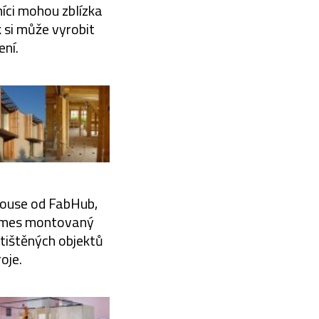
íci mohou zblízka
 si může vyrobit
ení.
House od FabHub,
Homes montovaný
 tištěných objektů
oje.