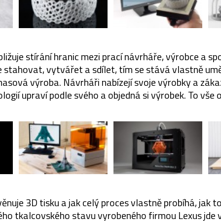
ližuje stírání hranic mezi prací návrháře, výrobce a sp
 stahovat, vytvářet a sdílet, tím se stává vlastně u
sová výroba. Návrháři nabízejí svoje výrobky a zákaz
logií upraví podle svého a objedná si výrobek. To vše o
ěnuje 3D tisku a jak celý proces vlastně probíhá, jak t
ého tkalcovského stavu vyrobeného firmou Lexus jde v