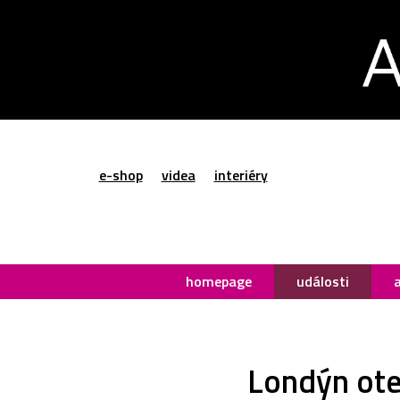
e-shop
videa
interiéry
homepage
události
Londýn otev