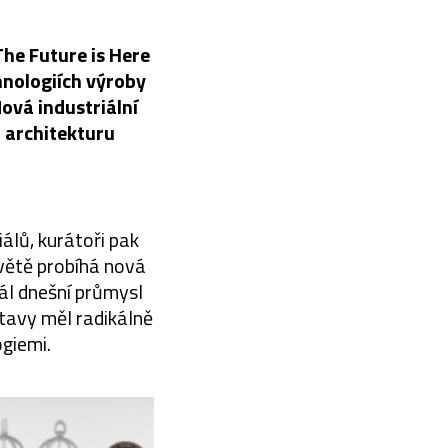
he Future is Here
hnologiích výroby
ová industriální
 architekturu
lů, kurátoři pak
světě probíhá nová
ál dnešní průmysl
stavy měl radikálně
giemi.