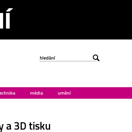
echnika
média
umění
y a 3D tisku