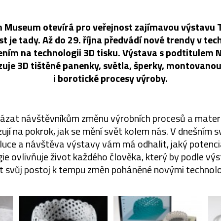
 Museum otevírá pro veřejnost zajímavou výstavu T
t je tady. Až do 29. října předvádí nové trendy v tec
ním na technologii 3D tisku. Výstava s podtitulem N
zuje 3D tištěné panenky, světla, šperky, montovanou
i borotické procesy výroby.
kázat návštěvníkům změnu výrobních procesů a materiá
jí na pokrok, jak se mění svět kolem nás. V dnešním 
uce a návštěva výstavy vám má odhalit, jaký potenci
ie ovlivňuje život každého člověka, který by podle vý
t svůj postoj k tempu změn poháněné novými technolo