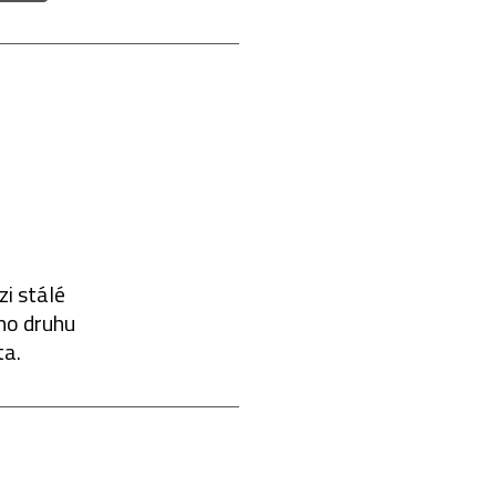
zi stálé
eho druhu
ta.