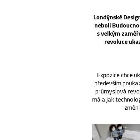
Londýnské Design
neboli Budoucnos
s velkým zaměře
revoluce uka
Expozice chce u
především poukazu
průmyslová revol
má a jak technolog
změni