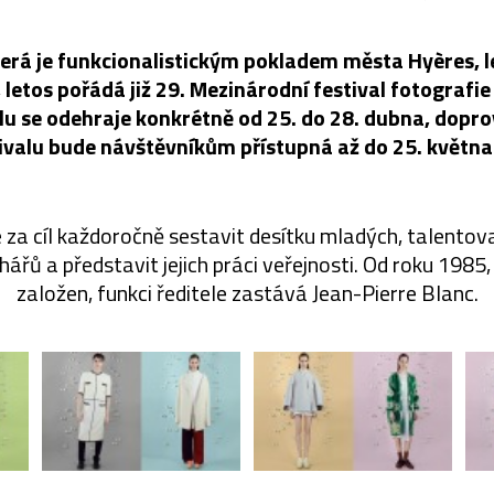
která je funkcionalistickým pokladem města Hyères, l
 letos pořádá již 29. Mezinárodní festival fotografi
alu se odehraje konkrétně od 25. do 28. dubna, dopr
tivalu bude návštěvníkům přístupná až do 25. května
de za cíl každoročně sestavit desítku mladých, talento
ářů a představit jejich práci veřejnosti. Od roku 1985, 
založen, funkci ředitele zastává Jean-Pierre Blanc.