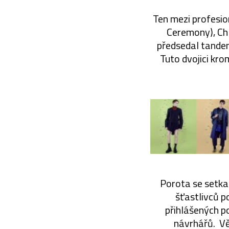
Ten mezi profesio
Ceremony), Chl
předsedal tandem
Tuto dvojici kro
Porota se setka
šťastlivců p
přihlášených po
návrhářů. Věř