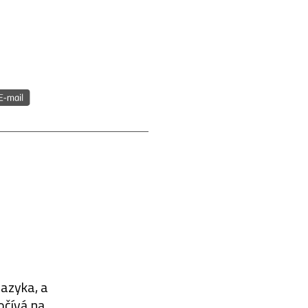
azyka, a
počívá na