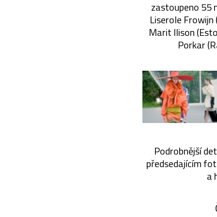
zastoupeno 55 ná
Liserole Frowijn
Marit Ilison (Es
Porkar (R
Podrobnější det
předsedajícím fot
a 