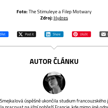
Foto:
The Stimuleye a Filep Motwary
Zdroj:
Hyères
AUTOR ČLÁNKU
 Smejkalová úspěšně ukončila studium francouzského j
la pracovat na jižní pobřeží Francie, kde mimo jiné od