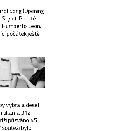
arol Song (Opening
nStyle). Porotě
 a Humberto Leon.
ící počátek ještě
by vybrala deset
lo rukama 312
říži přizváno 45
V soutěži bylo