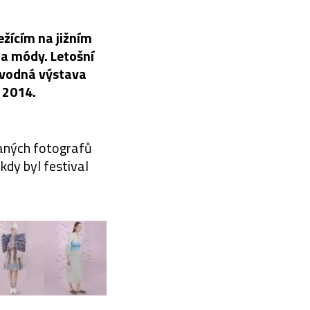
ežícím na jižním
e a módy. Letošní
ovodná výstava
 2014.
vaných fotografů
kdy byl festival