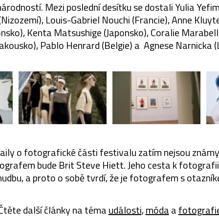
rodností. Mezi poslední desítku se dostali Yulia Yefim
 (Nizozemí), Louis-Gabriel Nouchi (Francie), Anne Kluyt
tonsko), Kenta Matsushige (Japonsko), Coralie Marabelle
akousko), Pablo Henrard (Belgie) a Agnese Narnicka (
aily o fotografické části festivalu zatím nejsou známy
ografem bude Brit Steve Hiett. Jeho cesta k fotografi
hudbu, a proto o sobě tvrdí, že je fotografem s otazní
Čtěte další články na téma
události
,
móda
a
fotografi