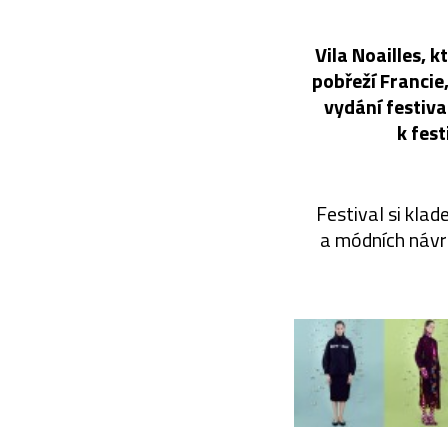
Vila Noailles, 
pobřeží Francie,
vydání festiv
k fes
Festival si kla
a módních návrh