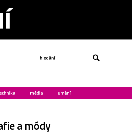
echnika
média
umění
afie a módy