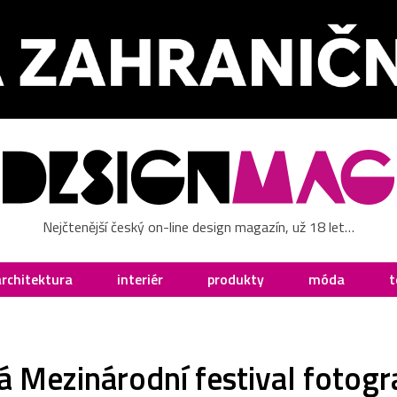
Nejčtenější český on-line design magazín, už 18 let…
architektura
interiér
produkty
móda
t
á Mezinárodní festival fotogr