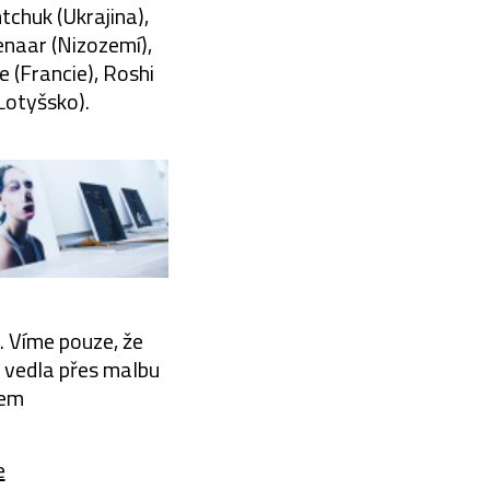
tchuk (Ukrajina),
enaar (Nizozemí),
 (Francie), Roshi
Lotyšsko).
. Víme pouze, že
i vedla přes malbu
kem
e