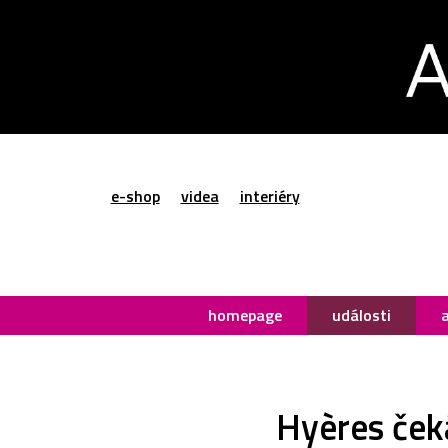
e-shop
videa
interiéry
homepage
události
Hyères ček