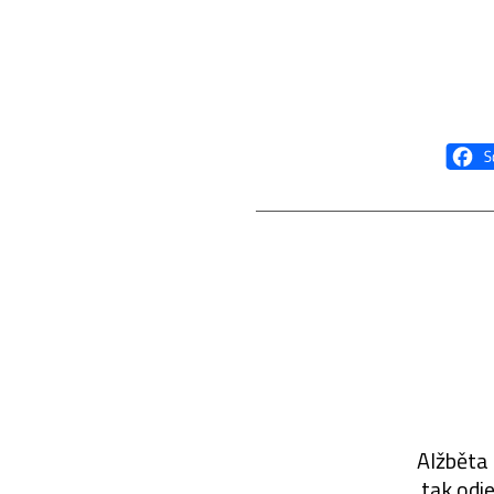
Alžběta
tak odje