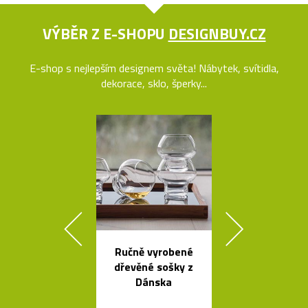
VÝBĚR Z E-SHOPU
DESIGNBUY.CZ
E-shop s nejlepším designem světa! Nábytek, svítidla,
dekorace, sklo, šperky...
Ručně vyrobené
Kávovary Mo
dřevěné sošky z
Davida
Dánska
Chipperfie