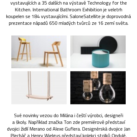
vystavujících a 35 dalších na výstavě Technology for the
Kitchen. International Bathroom Exhibition je veletrh
koupelen se 184 vystavujícími. SaloneSatellite je doprovodná
prezentace nápadů 650 mladých tvůrců ze 16 zemí světa.
Své novinky vezou do Milána i čeští výrobci, designeři
a školy. Například značka Ton zde premiérově představí
dvojici židlí Merano od Alexe Guflera. Designérská dvojice Jan
Plecháč a Henry Wielgus představí kolekci stolků Ondulé,