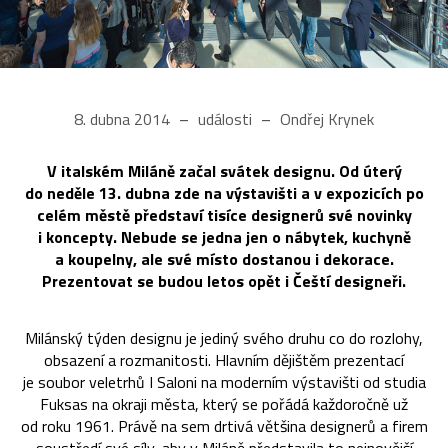
8. dubna 2014
události
Ondřej Krynek
V italském Miláně začal svátek designu. Od úterý
do neděle 13. dubna zde na výstavišti a v expozicích po
celém městě představí tisíce designerů své novinky
i koncepty. Nebude se jedna jen o nábytek, kuchyně
a koupelny, ale své místo dostanou i dekorace.
Prezentovat se budou letos opět i Čeští designeři.
Milánský týden designu je jediný svého druhu co do rozlohy,
obsazení a rozmanitosti. Hlavním dějištěm prezentací
je soubor veletrhů I Saloni na moderním výstavišti od studia
Fuksas na okraji města, který se pořádá každoročně už
od roku 1961. Právě na sem drtivá většina designerů a firem