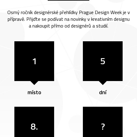
Osmý ročník designérské přehlídky Prague Design Week je v
přípravě. Přijďte se podívat na novinky v kreativním designu
a nakoupit přímo od designérů a studií.
1
5
místo
dní
8.
?