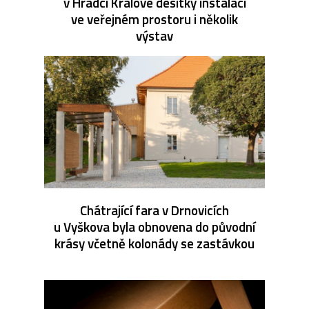
v Hradci Králové desítky instalací
ve veřejném prostoru i několik
výstav
Chátrající fara v Drnovicích
u Vyškova byla obnovena do původní
krásy včetně kolonády se zastávkou