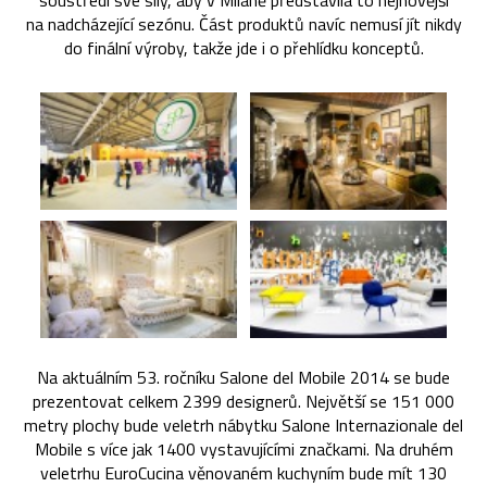
soustředí své síly, aby v Miláně představila to nejnovější
na nadcházející sezónu. Část produktů navíc nemusí jít nikdy
do finální výroby, takže jde i o přehlídku konceptů.
Na aktuálním 53. ročníku Salone del Mobile 2014 se bude
prezentovat celkem 2399 designerů. Největší se 151 000
metry plochy bude veletrh nábytku Salone Internazionale del
Mobile s více jak 1400 vystavujícími značkami. Na druhém
veletrhu EuroCucina věnovaném kuchyním bude mít 130