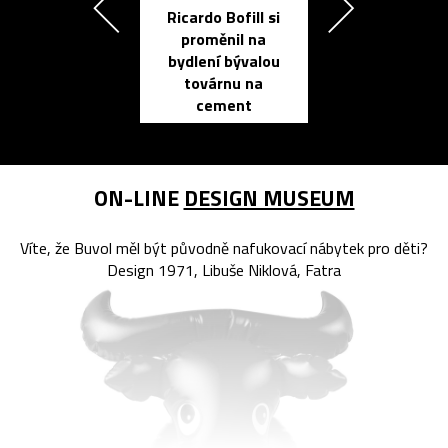
Ricardo Bofill si
Přichází ten
proměnil na
propracovan
bydlení bývalou
elektronic
továrnu na
zápisník
cement
reMarkable
ON-LINE
DESIGN MUSEUM
Víte, že Buvol měl být původně nafukovací nábytek pro děti?
Design 1971, Libuše Niklová, Fatra