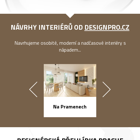
NÁVRHY INTERIÉRŮ OD
DESIGNPRO.CZ
Navrhujeme osobité, moderní a nadčasové interiéry s
nápadem...
náměstí Na Ba
Na Pramenech