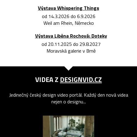
Výstava Whispering Things
od 14.3.2026 do 6.9.2026
Weil am Rhein, Německo
Výstava Liběna Rochová: Doteky
od 20.11.2025 do 29.8.2027
Moravská galerie v Brně
VIDEA Z
DESIGNVID.CZ
Jedinečný český design video portál. Každý den nová videa
nejen o designu...