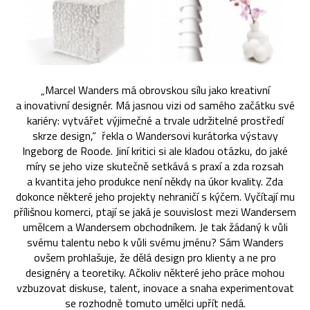
„Marcel Wanders má obrovskou sílu jako kreativní
a inovativní designér. Má jasnou vizi od samého začátku své
kariéry: vytvářet výjimečné a trvale udržitelné prostředí
skrze design,“ řekla o Wandersovi kurátorka výstavy
Ingeborg de Roode. Jiní kritici si ale kladou otázku, do jaké
míry se jeho vize skutečně setkává s praxí a zda rozsah
a kvantita jeho produkce není někdy na úkor kvality. Zda
dokonce některé jeho projekty nehraničí s kýčem. Vyčítají mu
přílišnou komerci, ptají se jaká je souvislost mezi Wandersem
umělcem a Wandersem obchodníkem. Je tak žádaný k vůli
svému talentu nebo k vůli svému jménu? Sám Wanders
ovšem prohlašuje, že dělá design pro klienty a ne pro
designéry a teoretiky. Ačkoliv některé jeho práce mohou
vzbuzovat diskuse, talent, inovace a snaha experimentovat
se rozhodně tomuto umělci upřít nedá.