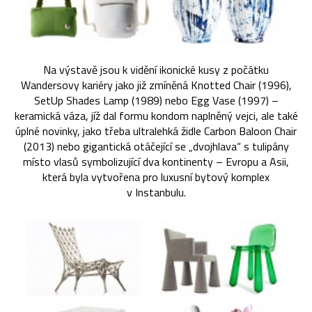
Na výstavě jsou k vidění ikonické kusy z počátku
Wandersovy kariéry jako již zmíněná Knotted Chair (1996),
SetUp Shades Lamp (1989) nebo Egg Vase (1997) –
keramická váza, jíž dal formu kondom naplněný vejci, ale také
úplné novinky, jako třeba ultralehká židle Carbon Baloon Chair
(2013) nebo gigantická otáčející se „dvojhlava“ s tulipány
místo vlasů symbolizující dva kontinenty – Evropu a Asii,
která byla vytvořena pro luxusní bytový komplex
v Instanbulu.