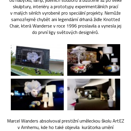
od nábytku, lamp, jídelních souborů a bižuterie až po velké
skulptury, interiéry a prototypy experimentálních prací
v malých sériích vyrobené pro speciální projekty. Nemůže
samozřejmě chybět ani legendární drhaná židle Knotted
Chair, která Wanderse v roce 1996 proslavila a vynesla jej
do první ligy světových designérů.
Marcel Wanders absolvoval prestižní uměleckou školu ArtEZ
v Arnhemu, kde ho také objevila kurátorka umění