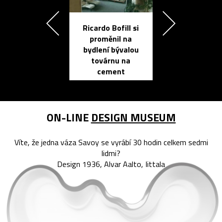
Ricardo Bofill si
Přichází ten
proměnil na
propracovan
bydlení bývalou
elektronic
továrnu na
zápisník
cement
reMarkable
ON-LINE
DESIGN MUSEUM
Víte, že jedna váza Savoy se vyrábí 30 hodin celkem sedmi
lidmi?
Design 1936, Alvar Aalto, Iittala