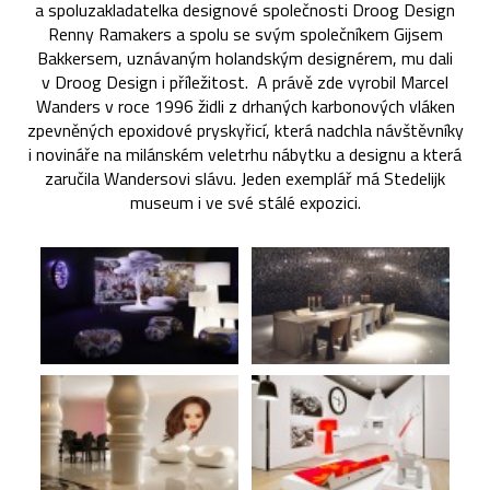
a spoluzakladatelka designové společnosti Droog Design
Renny Ramakers a spolu se svým společníkem Gijsem
Bakkersem, uznávaným holandským designérem, mu dali
v Droog Design i příležitost. A právě zde vyrobil Marcel
Wanders v roce 1996 židli z drhaných karbonových vláken
zpevněných epoxidové pryskyřicí, která nadchla návštěvníky
i novináře na milánském veletrhu nábytku a designu a která
zaručila Wandersovi slávu. Jeden exemplář má Stedelijk
museum i ve své stálé expozici.