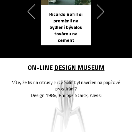
Ricardo Bofill si
Přichází ten
proměnil na
propracovan
bydlení bývalou
elektronic
továrnu na
zápisník
cement
reMarkable
ON-LINE
DESIGN MUSEUM
Víte, že lis na citrusy Juicy Salif byl navržen na papírové
prostírání?
Design 1988, Philippe Starck, Alessi