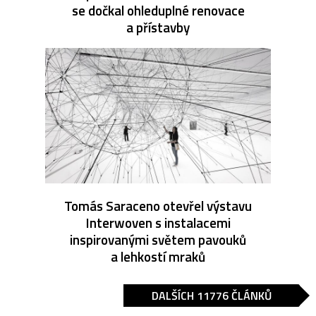
se dočkal ohleduplné renovace
a přístavby
Tomás Saraceno otevřel výstavu
Interwoven s instalacemi
inspirovanými světem pavouků
a lehkostí mraků
DALŠÍCH 11776 ČLÁNKŮ