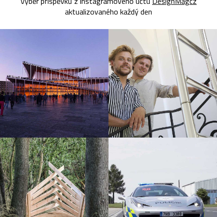
Výběr příspěvků z instagramového účtu
DesignMagcz
aktualizovaného každý den