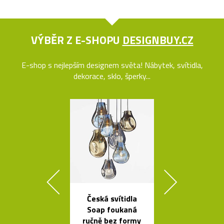
VÝBĚR Z E-SHOPU
DESIGNBUY.CZ
E-shop s nejlepším designem světa! Nábytek, svítidla,
dekorace, sklo, šperky...
Česká svítidla
Závěsná svít
Soap foukaná
Grape inspir
ručně bez formy
hrozny