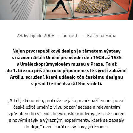
28. listopadu 2008
události
Kateřina Farná
Nejen prvorepublikový design je tématem výstavy
s názvem Artěl: Umění pro všední den 1908 až 1935
v Uměleckoprůmyslovém museu v Praze. Ta až
do 1. března příštího roku připomene sté výročí založení
Artělu, sdružení, které udávalo tón českému designu
v první třetině dvacátého století.
„Artěl je fenomén, protože se jako první snaží emancipovat
české užité umění z vlivu pozdní secese a relevantním
způsobem ho včlenit do evropské moderny. Je také spojen
s novými styly a výraznými experimenty, které se zapsaly
do dějin,“ uvedl kurátor výstavy Jiří Fronek.