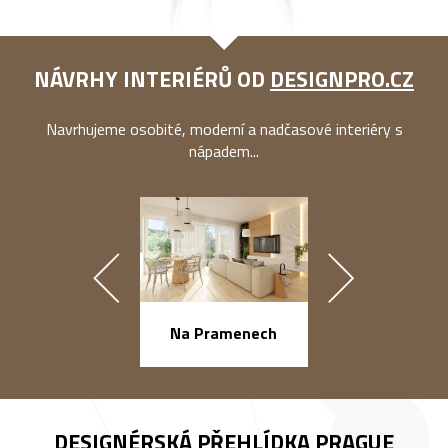
NÁVRHY INTERIÉRŮ OD
DESIGNPRO.CZ
Navrhujeme osobité, moderní a nadčasové interiéry s
nápadem...
náměstí Na Ba
Na Pramenech
DESIGNÉRSKÁ PŘEHLÍDKA
PRAGUE